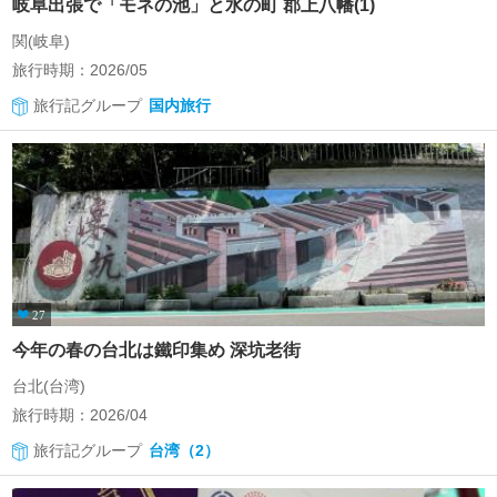
岐阜出張で「モネの池」と水の町 郡上八幡(1)
関(岐阜)
旅行時期：2026/05
旅行記グループ
国内旅行
27
今年の春の台北は鐵印集め 深坑老街
台北(台湾)
旅行時期：2026/04
旅行記グループ
台湾（2）