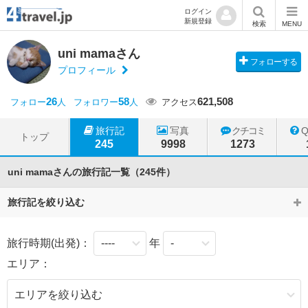
ログイン
新規登録
検索
MENU
uni mamaさん
フォローする
プロフィール
26
58
621,508
フォロー
人
フォロワー
人
アクセス
旅行記
写真
クチコミ
トップ
245
9998
1273
uni mamaさんの旅行記一覧（245件）
旅行記を絞り込む
旅行時期(出発)：
年
エリア：