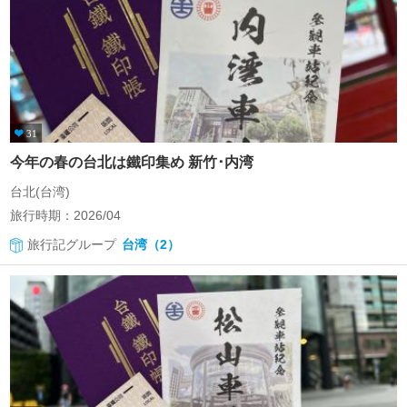
31
今年の春の台北は鐵印集め 新竹･内湾
台北(台湾)
旅行時期：2026/04
旅行記グループ
台湾（2）