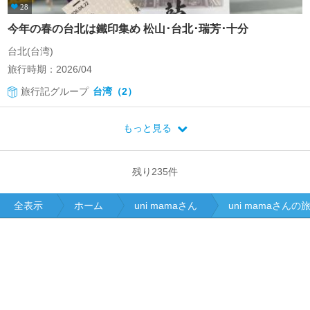
28
今年の春の台北は鐵印集め 松山･台北･瑞芳･十分
台北(台湾)
旅行時期：2026/04
旅行記グループ
台湾（2）
もっと見る
残り
235
件
全表示
ホーム
uni mamaさん
uni mamaさん