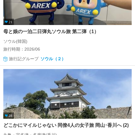
21
母と娘の一泊二日弾丸ソウル旅 第二弾（1）
ソウル(韓国)
旅行時期：2026/06
旅行記グループ
ソウル（２）
28
どこかにマイルじゃない 同僚4人の女子旅 岡山･香川へ (2)