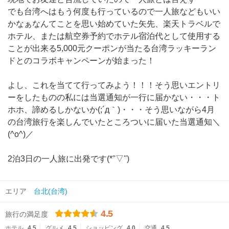
でも台湾へはもう何度も行っているので一人旅などもいい
かなぁなんてことを思い始めていた矢先、楽天トラベルで
ホテル、または航空券予約でホテル宿泊代として使用する
ことが出来る5,000元クーポンが当たる台湾ラッキーラン
ドとのコラボキャンペーンが始まった！
よし、これを当てて行ってみよう！！！そう思いエントリ
ーをしたものの私には当選通知が一行に届かない・・・ト
ホホ、諦めるしかないか(;´д｀)・・・そう思いながら4月
の台湾旅行を楽しんでいたところついに届いた当選通知＼
(^o^)／
2泊3日の一人旅に出発です(*''▽'')
エリア
台北(台湾)
4.5
旅行の満足度
ホテル
4.5
グルメ
4.5
ショッピング
4.0
交通
4.5