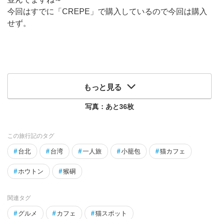
今回はすでに「CREPE」で購入しているので今回は購入
せず。
もっと見る
写真：あと
36
枚
この旅行記のタグ
#
台北
#
台湾
#
一人旅
#
小籠包
#
猫カフェ
#
ホウトン
#
猴硐
関連タグ
#
グルメ
#
カフェ
#
猫スポット