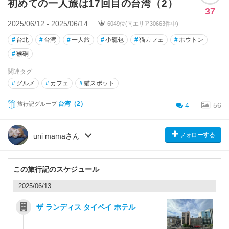
初めての一人旅は17回目の台湾（2）
37
2025/06/12 - 2025/06/14
6049位(同エリア30663件中)
#
台北
#
台湾
#
一人旅
#
小籠包
#
猫カフェ
#
ホウトン
#
猴硐
関連タグ
#
グルメ
#
カフェ
#
猫スポット
台湾（2）
旅行記グループ
4
56
フォローする
uni mamaさん
この旅行記のスケジュール
2025/06/13
ザ ランディス タイペイ ホテル