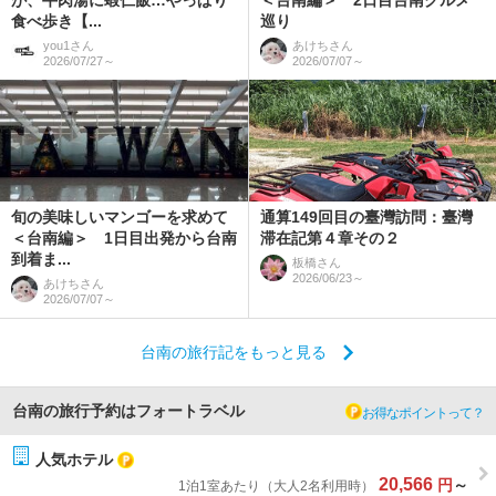
が、牛肉湯に蝦仁飯…やっぱり
＜台南編＞ 2日目台南グルメ
食べ歩き【...
巡り
you1
さん
あけち
さん
2026/07/27～
2026/07/07～
旬の美味しいマンゴーを求めて
通算149回目の臺灣訪問：臺灣
＜台南編＞ 1日目出発から台南
滞在記第４章その２
到着ま...
板橋
さん
2026/06/23～
あけち
さん
2026/07/07～
台南の旅行記をもっと見る
台南の旅行予約はフォートラベル
お得なポイントって？
人気ホテル
20,566
円
～
1泊1室あたり（大人2名利用時）