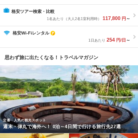
格安ツアー検索・比較
117,800
円
～
1名あたり（大人2名1室利用時）
格安Wi-Fiレンタル
254
円/日
～
1日あたり
思わず旅に出たくなる！トラベルマガジン
定番・人気の観光スポット
週末・弾丸で海外へ！ 0泊～4日間で行ける旅行先27選