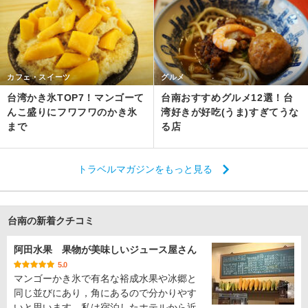
カフェ・スイーツ
グルメ
台湾かき氷TOP7！マンゴーて
台南おすすめグルメ12選！台
んこ盛りにフワフワのかき氷
湾好きが好吃(うま)すぎてうな
まで
る店
トラベルマガジンをもっと見る
台南の新着クチコミ
阿田水果 果物が美味しいジュース屋さん
5.0
マンゴーかき氷で有名な裕成水果や冰郷と
同じ並びにあり，角にあるので分かりやす
いと思います。私は宿泊したホテルから近