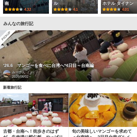
南
ル
ホテル タイナン
4.32
4.1
4.01
みんなの旅行記
PICKUP
‘26.6 マンゴーを食べに台湾へ*4日目～台南編
みー
さん
2026/06/02～
新着旅行記
古都・台南へ！街歩きのはず
旬の美味しいマンゴーを求めて