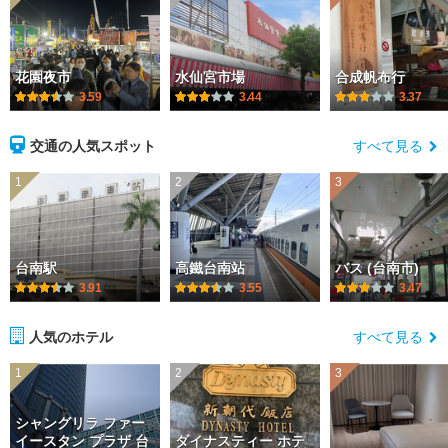
花園夜市
水仙宮市場
合成帆布行
3.59
3.44
3.37
交通の人気スポット
すべて見る
1
2
3
台南駅
高鐵台南站
バス (台南市)
3.91
3.55
3.47
人気のホテル
すべて見る
1
2
3
シャングリラ ファー
イースタン プラザ 台
ダイナスティー ホテ