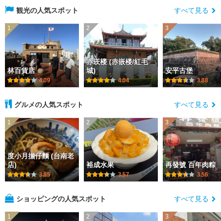
観光の人気スポット
すべて見る
1
2
3
赤崁楼 (赤嵌楼/紅毛
林百貨店
城)
安平古堡
4.09
4.04
3.88
グルメの人気スポット
すべて見る
1
2
3
度小月擔仔麵 (台南老
店)
裕成水果
再發號 百年肉粽
3.85
3.57
3.56
ショッピングの人気スポット
すべて見る
1
2
3