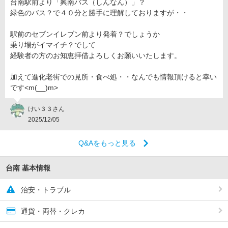
台南駅前より「興南バス（しんなん）」？
緑色のバス？で４０分と勝手に理解しておりますが・・
駅前のセブンイレブン前より発着？でしょうか
乗り場がイマイチ？でして
経験者の方のお知恵拝借よろしくお願いいたします。
加えて進化老街での見所・食べ処・・なんでも情報頂けると幸い
です<m(__)m>
けい３３さん
2025/12/05
Q&Aをもっと見る
台南 基本情報
治安・トラブル
通貨・両替・クレカ