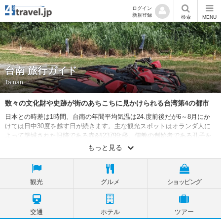
ログイン
新規登録
検索
MENU
台南 旅行ガイド
Tainan
数々の文化財や史跡が街のあちこちに見かけられる台湾第4の都市
日本との時差は1時間、台南の年間平均気温は24.度前後だが6～8月にか
けては日中30度を越す日が続きます。主な観光スポットはオランダ人に
よって築城された旧跡である赤&#23799;楼、儒教の創始者である孔子を
祀っている孔子廟など。また台湾グルメ発祥の地といわれる「台南」は
もっと見る
安くて旨い小吃（Ｂ級グルメ）の宝庫。B級グルメ巡りも楽しそうです。
観光
グルメ
ショッピング
交通
ホテル
ツアー