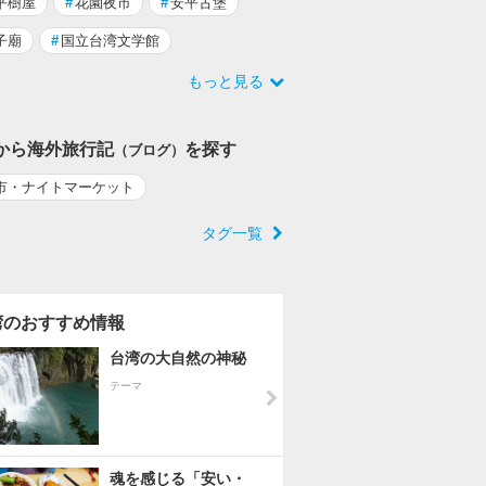
平樹屋
#
花園夜市
#
安平古堡
子廟
#
国立台湾文学館
もっと見る
から海外旅行記
を探す
（ブログ）
市・ナイトマーケット
タグ一覧
湾のおすすめ情報
台湾の大自然の神秘
テーマ
魂を感じる「安い・