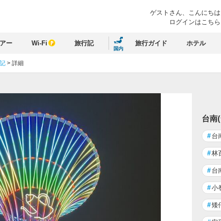
ゲストさん、
こんにちは
ログインはこちら
アー
Wi-Fi
旅行記
旅行ガイド
ホテル
国内
行記
>
詳細
台南
#
台
#
林
#
台
#
小
#
矮