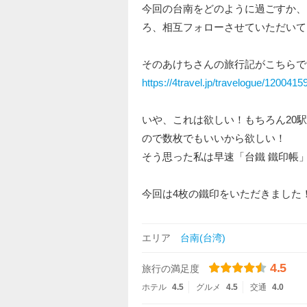
今回の台南をどのように過ごすか、
ろ、相互フォローさせていただいて
そのあけちさんの旅行記がこちらです
https://4travel.jp/travelogue/1200415
いや、これは欲しい！もちろん20
ので数枚でもいいから欲しい！
そう思った私は早速「台鐵 鐵印帳
今回は4枚の鐵印をいただきました
エリア
台南(台湾)
4.5
旅行の満足度
ホテル
4.5
グルメ
4.5
交通
4.0