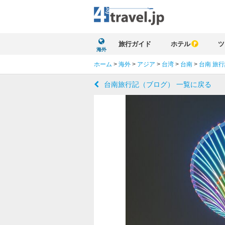
旅行ガイド
ホテル
ツ
海外
ホーム
>
海外
>
アジア
>
台湾
>
台南
>
台南 旅
台南旅行記（ブログ） 一覧に戻る