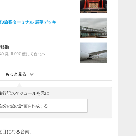
第3旅客ターミナル 展望デッキ
の移動
40 発 JL097 便にて台北へ
もっと見る
旅行記スケジュールを元に
自分の旅の計画を作成する
度目になる台南。