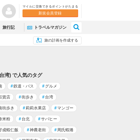
マイルに交換できるポイントがたまる
新規会員登録
×
旅行記
トラベルマガジン
旅の計画を作成する
(台湾) で人気のタグ
南
#
鉄道・バス
#
グルメ
百貨店
#
街歩き
#
台湾
南街歩き
#
莉莉水果店
#
マンゴー
巻米粉
#
台北
#
サバヒー
仔成蝦仁飯
#
神農老街
#
周氏蝦捲