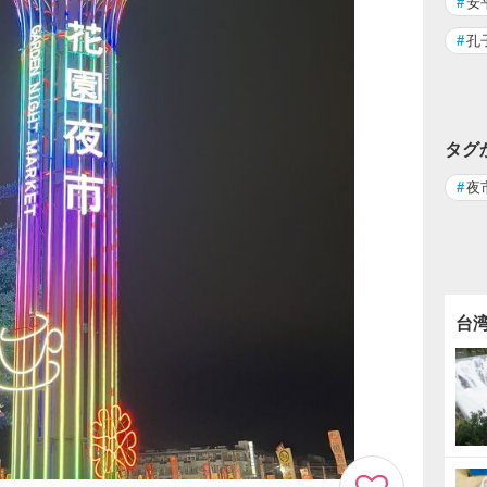
#
安
#
孔
タグ
#
夜
台