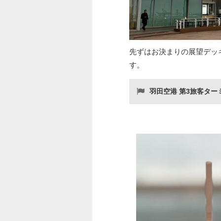
先ずはお決まりの展望デッ
す。
羽田空港 第3旅客ター