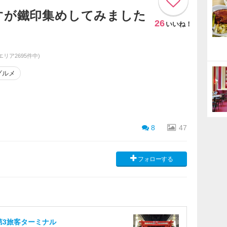
すが鐵印集めしてみました
26
いいね！
エリア2695件中)
グルメ
8
47
フォローする
第3旅客ターミナル