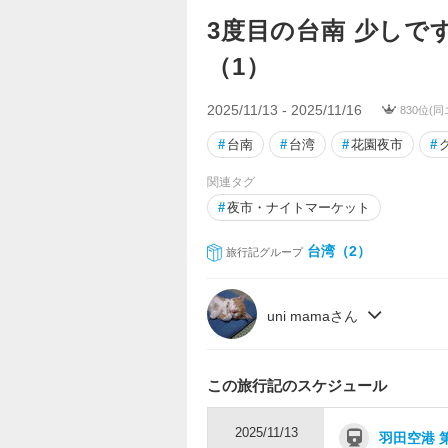
3度目の台南 少しで
（1）
2025/11/13 - 2025/11/16
830位(同
#
台南
#
台湾
#
花園夜市
#
関連タグ
#
夜市・ナイトマーケット
台湾（2）
旅行記グループ
uni mamaさん
この旅行記のスケジュール
2025/11/13
羽田空港 