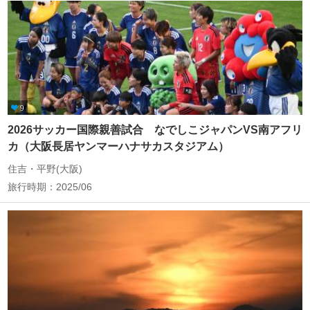
9
2026サッカー国際親善試合 なでしこジャパンVS南アフリ
カ（大阪長居ヤンマーハナサカスタジアム）
住吉・平野(大阪)
旅行時期：2025/06