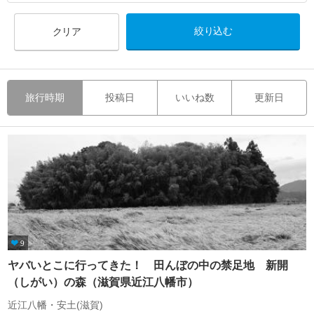
クリア
旅行時期
投稿日
いいね数
更新日
9
ヤバいとこに行ってきた！ 田んぼの中の禁足地 新開
（しがい）の森（滋賀県近江八幡市）
近江八幡・安土(滋賀)