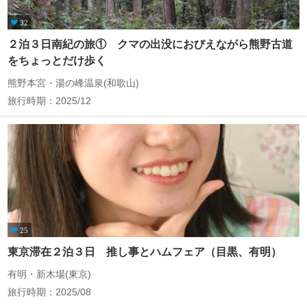
32
２泊３日南紀の旅① クマの出没におびえながら熊野古道
をちょっとだけ歩く
熊野本宮・湯の峰温泉(和歌山)
旅行時期：2025/12
25
東京滞在２泊３日 推し事とハムフェア（目黒、有明）
有明・新木場(東京)
旅行時期：2025/08