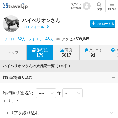
ログイン
新規登録
検索
MENU
ハイペリオンさん
フォローする
プロフィール
32
48
509,645
フォロー
人
フォロワー
人
アクセス
旅行記
写真
クチコミ
トップ
179
5817
91
ハイペリオンさんの旅行記一覧（179件）
旅行記を絞り込む
旅行時期(出発)：
年
エリア：