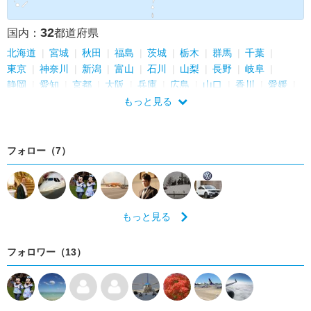
32
国内：
都道府県
北海道
宮城
秋田
福島
茨城
栃木
群馬
千葉
東京
神奈川
新潟
富山
石川
山梨
長野
岐阜
静岡
愛知
京都
大阪
兵庫
広島
山口
香川
愛媛
福岡
長崎
熊本
大分
宮崎
鹿児島
沖縄
もっと見る
フォロー（7）
もっと見る
フォロワー（13）