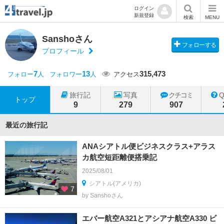
ログイン
新規登録
検索
MENU
Sanshoさん
フォローする
プロフィール
7
13
315,473
フォロー
人
フォロワー
人
アクセス
旅行記
写真
クチコミ
トップ
9
279
907
最近の旅行記
ANAシアトル便ビジネスクラス+アラス
カ航空短距離便搭乗記
2025/08/01
シアトル(アメリカ)
7
by Sanshoさん
エバー航空A321とアシアナ航空A330 ビ