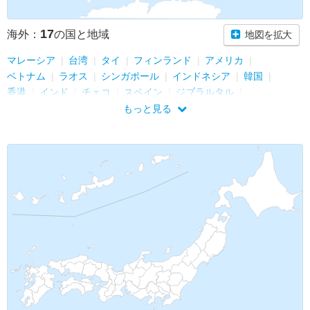
17
海外：
の国と地域
地図を拡大
マレーシア
台湾
タイ
フィンランド
アメリカ
ベトナム
ラオス
シンガポール
インドネシア
韓国
香港
インド
チェコ
スペイン
ジブラルタル
オーストリア
フランス
もっと見る