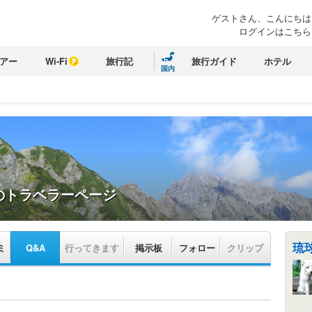
ゲストさん、こんにちは
ログインはこちら
アー
Wi-Fi
旅行記
旅行ガイド
ホテル
国内
のトラベラーページ
琉
ミ
Q&A
行ってきます
掲示板
フォロー
クリップ