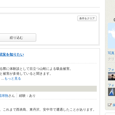
条件をクリア
写真
状況を知りたい
クリ
る際に体験談として目立つ山蛭による吸血被害。
フォ
と被害が多発していると聞きます。
..
もっと見る
フォ
琉球熱
さん
経験：あり
、これまで西表島、東丹沢、安中市で遭遇したことがあります。