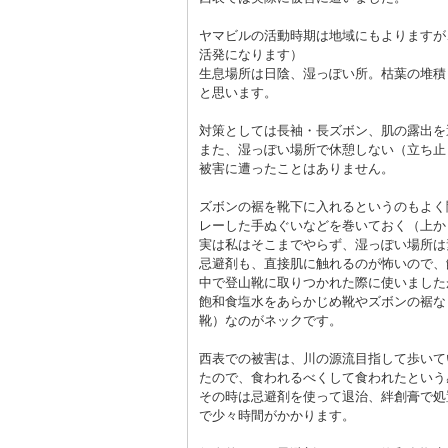
ヤマビルの活動時期は地域にもよりますが
活発になります）
生息場所は日陰、湿っぽい所。枯葉の堆積
と思います。
対策としては長袖・長ズボン、肌の露出を
また、湿っぽい場所で休憩しない（立ち止
被害に遭ったことはありません。
ズボンの裾を靴下に入れるというのもよく
レーした手ぬぐいなどを巻いておく（上か
実は私はそこまでやらず、湿っぽい場所は
忌避剤も、直接肌に触れるのが怖いので、
中で登山靴に取りつかれた際に使いました
飽和食塩水をあらかじめ靴やズボンの裾な
靴）なのがネックです。
西表での被害は、川の源流目指して歩いて
たので、食われるべくして食われたという
その時は忌避剤を使って退治、絆創膏で処
で少々時間がかかります。