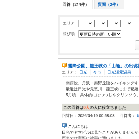
回答（214件）
質問（2件）
エリア
並び順
霧降公園、龍王峡の「山蛭」の出現
エリア：
日光
今市
日光湯元温泉
南房総、丹沢・秦野丘陵をハイキングす
最近は日光や鬼怒川、龍王峡にまで繁殖
5月頃、具体的にはつつじやクリンソウ、.
この回答は
0人
の人に役立ちました
回答日：2026/04/19 00:58:08
回答者：
こんにちは
日光でヤマビルは見たことがありませんが
西表では実際に被害に遭いました。