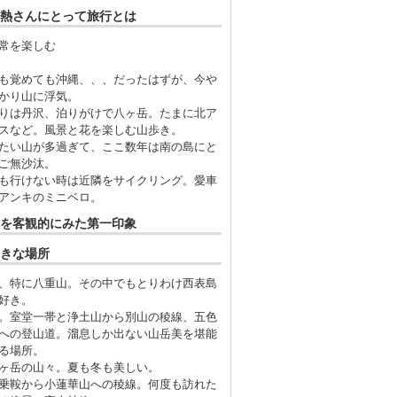
熱さんにとって旅行とは
常を楽しむ
も覚めても沖縄、、、だったはずが、今や
かり山に浮気。
りは丹沢、泊りがけで八ヶ岳。たまに北ア
スなど。風景と花を楽しむ山歩き。
たい山が多過ぎて、ここ数年は南の島にと
ご無沙汰。
も行けない時は近隣をサイクリング。愛車
アンキのミニベロ。
を客観的にみた第一印象
きな場所
、特に八重山。その中でもとりわけ西表島
好き。
。室堂一帯と浄土山から別山の稜線、五色
への登山道。溜息しか出ない山岳美を堪能
る場所。
ヶ岳の山々。夏も冬も美しい。
乗鞍から小蓮華山への稜線。何度も訪れた