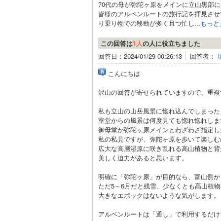
70代の母が弥陀ヶ原をメインに立山黒部
皆様のアルペンルートの旅行記を拝見させ
り乗り物での移動が多く且つ忙し...
もっと
この回答は
1人
の人に役立ちました
回答日：2024/01/29 00:26:13
回答者：
こんにちは
沢山の回答が寄せられていますので、重複
私も立山の山岳風景に惚れ込んでしまった
室堂からの風景は何度見ても惚れ惚れしま
御母堂が弥陀ヶ原メインとわざわざ指定し
私の私見ですが、弥陀ヶ原を歩いて楽しむ
広大な高層湿原に咲き乱れる高山植物と背
美しく迫力があると思います。
明確に「弥陀ヶ原」が目的なら、富山側か
ただ5～6月だと残雪、少なくとも高山植
大きなエポックはないような気がします。
アルペンルートは「通し」で利用するだけ