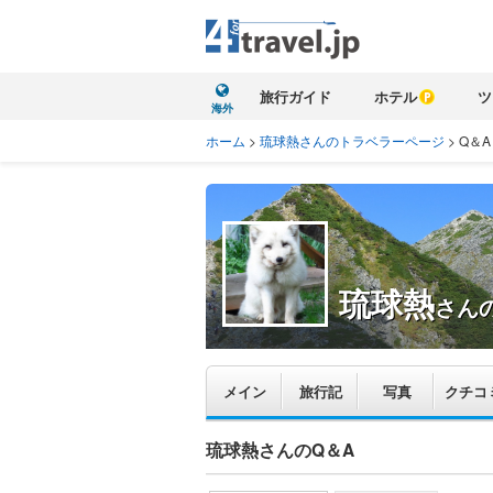
旅行ガイド
ホテル
ツ
海外
ホーム
>
琉球熱さんのトラベラーページ
>
Q＆A
琉球熱
さん
メイン
旅行記
写真
クチコ
琉球熱さんのQ＆A