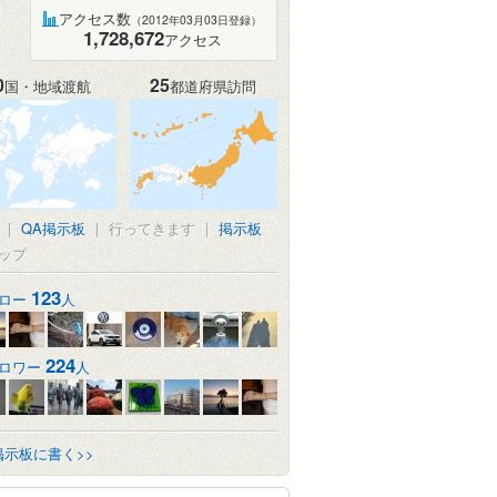
アクセス数
（2012年03月03日登録）
1,728,672
アクセス
0
25
国・地域渡航
都道府県訪問
|
QA掲示板
|
行ってきます
|
掲示板
ップ
123
ロー
人
224
ロワー
人
掲示板に書く>>