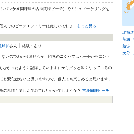
島のニシバマか座間味島の古座間味ビーチ）でのシュノーケリングを
人でのビーチエントリーは厳しいでしょ...
もっと見る
北海道
茨城
|
琉球熱
さん
経験：あり
新潟
|
大分
|
かないのでわかりませんが、阿嘉のニシバマはビーチからエント
mもなかったように記憶しています）からグッと深くなっているの
ほど変化はないと思いますので、個人でも楽しめると思います。
島の風情も楽しんでみてはいかがでしょうか？
古座間味ビーチ