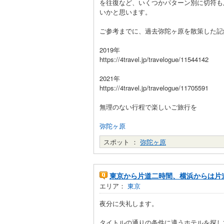
を往復など、いくつかパターン別に切符も
いかと思います。
ご参考までに、過去弥陀ヶ原を散策した記
2019年
https://4travel.jp/travelogue/11544142
2021年
https://4travel.jp/travelogue/11705591
無理のない行程で楽しいご旅行を
弥陀ヶ原
スポット ：
弥陀ヶ原
東京から片道二時間、横浜からは片
エリア：
東京
夜分に失礼します。
タイトルの通りの条件に適うホテルを探し