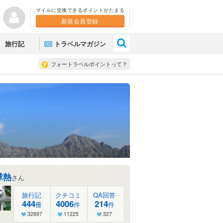
マイルに交換できるポイントがたまる
新規会員登録
×
旅行記
トラベルマガジン
フォートラベルポイントって？
球熱
さん
旅行記
クチコミ
QA回答
444
4006
214
冊
件
件
32897
11225
327