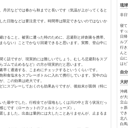
琉球
、丹沢などでは春から秋までと長いです（気温が上がってくると
非日
した日陰などは要注意です。時間帯は限定できないのではないか
寝て
すっ
日帰
避けること。被害に遭った時のために、忌避剤と絆創膏を携帯。
ルプ
まらない）ことでかなり回避できると思います。実際、登山中に
行き
んと
山に
聞く話ですが、現実的には難しいでしょう。むしろ忌避剤をスプ
はビ
らゴムで止めるなど）の方が現実的だと思います。
素早く通過する、こまめにチェックするというくらいです。
自分
飽和食塩水をスプレーボトルに入れて携行しています。安中の山
が、この効果は絶大です。
大好
どにスプレーしておくのも効果ありですが、後始末が面倒（特に
沖縄
が大
立山
いた最中でした。行程全てが湿地もしくは川の中と言う状況だっ
ヶ原
感じです（ローカットのフェルトシューズ）。
でき
置しました。出血は量的には大したことありませんが、止まるま
北八
白馬