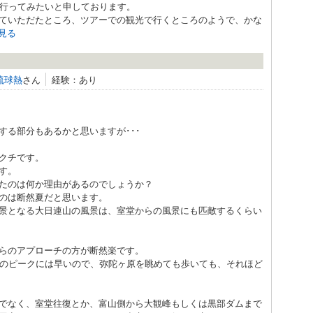
に行ってみたいと申しております。
ていただたところ、ツアーでの観光で行くところのようで、かな
見る
琉球熱
さん
経験：あり
する部分もあるかと思いますが･･･
クチです。
す。
たのは何か理由があるのでしょうか？
のは断然夏だと思います。
景となる大日連山の風景は、室堂からの風景にも匹敵するくらい
らのアプローチの方が断然楽です。
物のピークには早いので、弥陀ヶ原を眺めても歩いても、それほど
でなく、室堂往復とか、富山側から大観峰もしくは黒部ダムまで