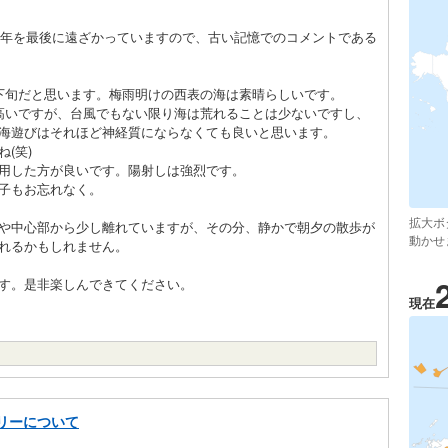
18年を最後に遠ざかっていますので、古い記憶でのコメントである
下旬だと思います。梅雨明けの西表の海は素晴らしいです。
高いですが、台風でもない限り海は荒れることは少ないですし、
海遊びはそれほど神経質にならなくても良いと思います。
(笑)
用した方が良いです。陽射しは強烈です。
子もお忘れなく。
拡大ボ
や中心部から少し離れていますが、その分、静かで朝夕の散歩が
動かせ
れるかもしれません。
す。是非楽しんできてください。
現在
リーについて