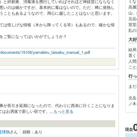
くな
）と絆創膏、消毒液を携行していればそれほど神経質にならなく
高層
悪いのは確かですが、基本的に毒はないので。ただ、稀に発熱し
山、
うこともあるようなので、用心に越したことはないと思います。
北岳
室堂
ては怪しげな情報（木から降ってくる等）もあるので、確かな情
乱の
をご覧になってはいかがでしょうか？
大好
結局
p/documents/15105/yamabiru_taisaku_manual_1.pdf
置く
人間
こと
行っ
まだ
北岳
ノ木
事が長引き延期になったので、代わりに西表に行くことになりま
はお洒落で新しい宿です。...
もっと見る
現在
琉球熱
さん
経験：あり