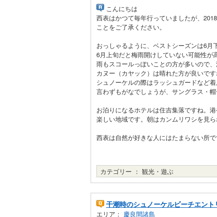
こんにちは
西表はかつて毎年行っていましたが、20
ことをご了承ください。
おっしゃるように、ベストシーズンは6月
6月上旬だと梅雨開けしていない可能性が
雨もスコールっぽいことの方が多いので、
カヌー（カヤック）は晴れた方が良いですね
シュノーケルの際はラッシュガードなど着
言わずもがなでしょうが、サングラス・帽
お泊りになるホテルは住吉集落ですね。港
楽しい地域です。朝はカンムリワシを見ら
西表は自然が好きな人にはたまらない所で
カテゴリー ：
観光・遊ぶ
干潮時のシュノーケルビーチエント
エリア：
慶良間諸島