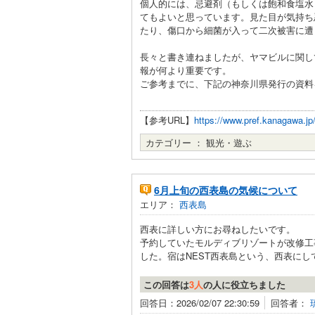
個人的には、忌避剤（もしくは飽和食塩水
てもよいと思っています。見た目が気持ち
たり、傷口から細菌が入って二次被害に遭
長々と書き連ねましたが、ヤマビルに関し
報が何より重要です。
ご参考までに、下記の神奈川県発行の資料
【参考URL】
https://www.pref.kanagawa.j
カテゴリー ：
観光・遊ぶ
6月上旬の西表島の気候について
エリア：
西表島
西表に詳しい方にお尋ねしたいです。
予約していたモルディブリゾートが改修工
した。宿はNEST西表島という、西表にして
この回答は
3人
の人に役立ちました
回答日：2026/02/07 22:30:59
回答者：