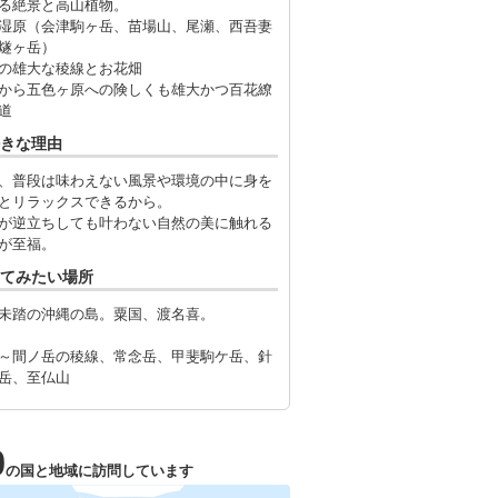
る絶景と高山植物。
湿原（会津駒ヶ岳、苗場山、尾瀬、西吾妻
燧ヶ岳）
の雄大な稜線とお花畑
から五色ヶ原への険しくも雄大かつ百花繚
道
きな理由
、普段は味わえない風景や環境の中に身を
とリラックスできるから。
が逆立ちしても叶わない自然の美に触れる
が至福。
てみたい場所
未踏の沖縄の島。粟国、渡名喜。
～間ノ岳の稜線、常念岳、甲斐駒ケ岳、針
岳、至仏山
0
の国と地域に訪問しています