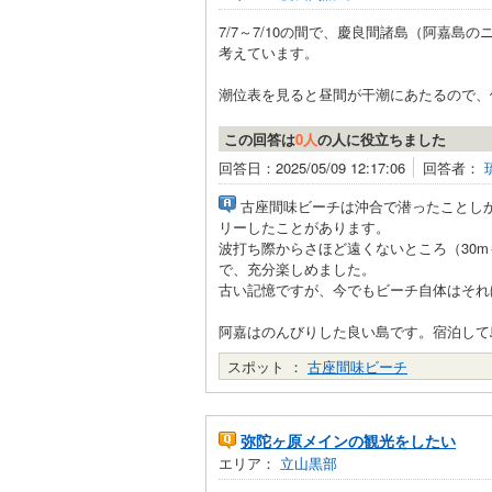
7/7～7/10の間で、慶良間諸島（阿嘉
考えています。
潮位表を見ると昼間が干潮にあたるので、個
この回答は
0人
の人に役立ちました
回答日：2025/05/09 12:17:06
回答者：
古座間味ビーチは沖合で潜ったことし
リーしたことがあります。
波打ち際からさほど遠くないところ（30
で、充分楽しめました。
古い記憶ですが、今でもビーチ自体はそれ
阿嘉はのんびりした良い島です。宿泊して
スポット ：
古座間味ビーチ
弥陀ヶ原メインの観光をしたい
エリア：
立山黒部