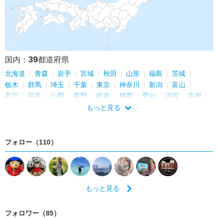
39
国内：
都道府県
北海道
青森
岩手
宮城
秋田
山形
福島
茨城
栃木
群馬
埼玉
千葉
東京
神奈川
新潟
富山
石川
福井
山梨
長野
岐阜
静岡
愛知
滋賀
京都
大阪
兵庫
奈良
岡山
広島
山口
愛媛
高知
佐賀
もっと見る
長崎
熊本
大分
鹿児島
沖縄
フォロー（110）
もっと見る
フォロワー（85）