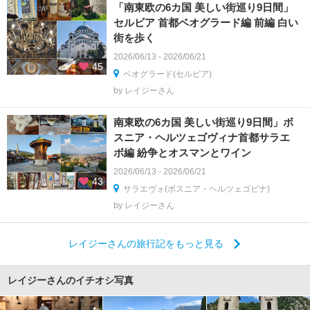
「南東欧の6カ国 美しい街巡り9日間」
セルビア 首都ベオグラード編 前編 白い
街を歩く
2026/06/13 - 2026/06/21
45
ベオグラード(セルビア)
by レイジーさん
南東欧の6カ国 美しい街巡り9日間」ボ
スニア・ヘルツェゴヴィナ首都サラエ
ボ編 紛争とオスマンとワイン
2026/06/13 - 2026/06/21
43
サラエヴォ(ボスニア・ヘルツェゴビナ)
by レイジーさん
レイジーさんの旅行記をもっと見る
レイジーさんのイチオシ写真