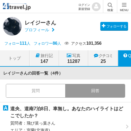
ログイン
新規登録
検索
MENU
レイジーさん
フォローする
プロフィール
111
86
101,356
フォロー
人
フォロワー
人
アクセス
旅行記
写真
クチコミ
トップ
147
11287
25
レイジーさんの回答一覧（4件）
質問
回答
道央、道南7泊8日、車無し。あなたのハイライトはど
こでしたか？
質問者：飛び菜っ葉さん
エリア：室蘭(北海道)