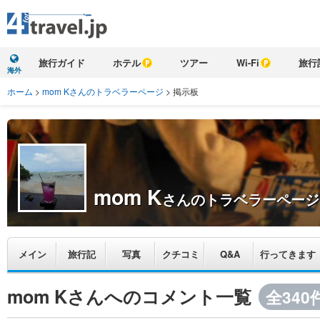
旅行ガイド
ホテル
ツアー
Wi-Fi
旅行
海外
ホーム
>
mom Kさんのトラベラーページ
>
掲示板
mom K
さんのトラベラーページ
メイン
旅行記
写真
クチコミ
Q&A
行ってきます
mom Kさんへのコメント一覧
全340