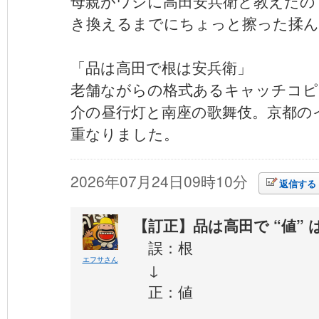
母親がワシに高田安兵衛と教えたの
き換えるまでにちょっと擦った揉
「品は高田で根は安兵衛」
老舗ながらの格式あるキャッチコピ
介の昼行灯と南座の歌舞伎。京都の
重なりました。
2026年07月24日09時10分
返信する
【訂正】品は高田で “値” 
誤：根
エフサさん
↓
正：値