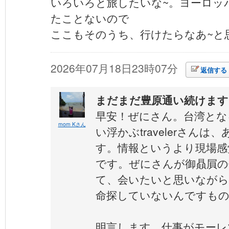
いろいろと旅したいな~。ヨーロッ
たことないので
ここもそのうち、行けたらなあ~と思っ
2026年07月18日23時07分
返信する
まだまだ豊原通い続けます
早安！ぜにさん。台湾とな
mom Kさん
い浮かぶtravelerさん
す。情報というより現場感
です。ぜにさんが御贔屓の
て、会いたいと思いながら
命探していないんですも
明言します。仕事がモーレ