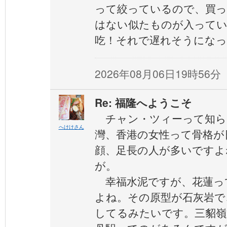
って絞っているので、買っ
はない似たものが入ってい
吃！それで遅れそうにな
2026年08月06日19時56分
Re: 福隆へようこそ
チャン・ツィーって知ら
へけけさん
灣、香港の女性って骨格が
顔、足長の人が多いですよ
が。
幸福水泥ですが、花蓮っ
よね。その原型が石灰岩で
してるみたいです。三貂嶺