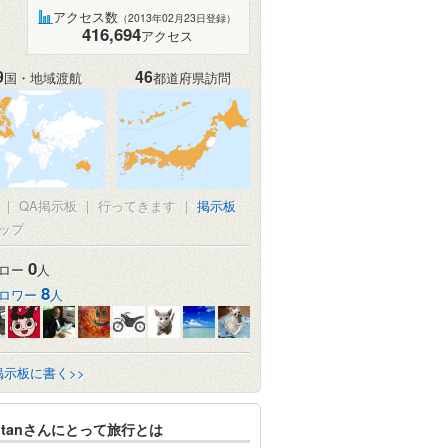
アクセス数
（2013年02月23日登録）
416,694
アクセス
9
46
国・地域渡航
都道府県訪問
|
QA掲示板
|
行ってきます
|
掲示板
ップ
0
ロー
人
8
ロワー
人
掲示板に書く>>
rotanさんにとって旅行とは