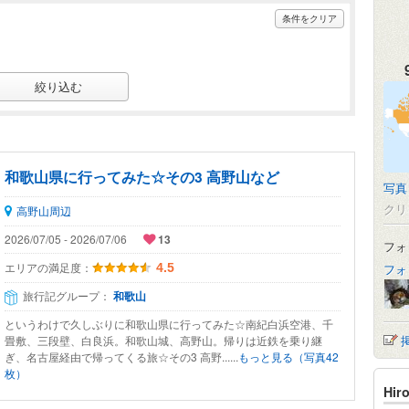
条件をクリア
和歌山県に行ってみた☆その3 高野山など
写真
クリ
高野山周辺
2026/07/05 - 2026/07/06
13
フォ
エリアの満足度：
4.5
フォ
旅行記グループ：
和歌山
というわけで久しぶりに和歌山県に行ってみた☆南紀白浜空港、千
畳敷、三段壁、白良浜。和歌山城、高野山。帰りは近鉄を乗り継
ぎ、名古屋経由で帰ってくる旅☆その3 高野......
もっと見る（写真42
枚）
Hi