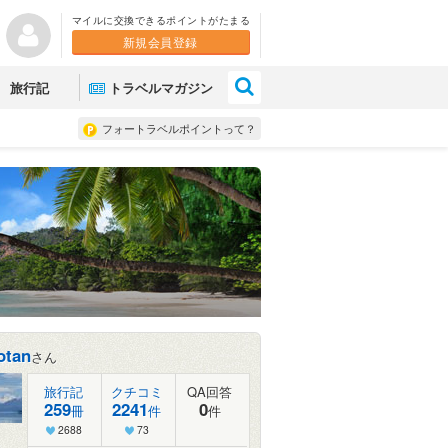
マイルに交換できるポイントがたまる
新規会員登録
×
旅行記
トラベルマガジン
フォートラベルポイントって？
otan
さん
旅行記
クチコミ
QA回答
259
2241
0
冊
件
件
2688
73