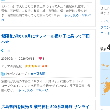
というわけで久しぶりに和歌山県に行ってみた☆南紀白浜空港、千
拡大ボ
畳敷、三段壁、白良浜。和歌山城、高野山。帰りは近鉄を乗り継
動かせ
ぎ、名古屋経由で帰ってくる旅☆その1 白浜......
もっと見る（写真22
枚）
イギリ
フラン
ハワイ
紫陽花が咲く6月にサフィール踊り子に乗って下田
へ☆
現在
下田
2026/06/14 - 2026/06/14
8
エリアの満足度：
4.0
旅行記グループ：
南伊豆方面
紫陽花が見頃の季節に「サフィール踊り子」に乗って下田へ☆下田
ロープウェイ、ここも水戸岡鋭治 氏デザインかよ。笑下田公園で紫
陽花など。...
もっと見る（写真25枚）
広島県内を観光３ 厳島神社 500系新幹線 サンライ