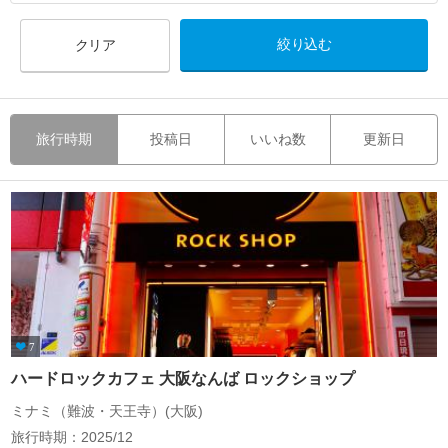
クリア
旅行時期
投稿日
いいね数
更新日
7
ハードロックカフェ 大阪なんば ロックショップ
ミナミ（難波・天王寺）(大阪)
旅行時期：2025/12