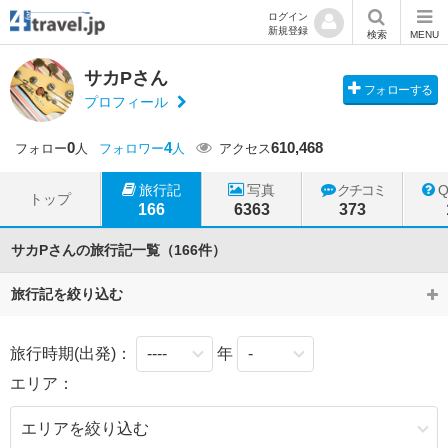
ログイン
新規登録
検索
MENU
サカPさん
フォローする
プロフィール
0
4
610,468
フォロー
人
フォロワー
人
アクセス
旅行記
写真
クチコミ
トップ
166
6363
373
サカPさんの旅行記一覧（166件）
旅行記を絞り込む
旅行時期(出発)：
年
エリア：