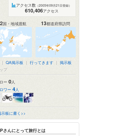
アクセス数
（2005年09月21日登録）
610,406
アクセス
2
13
国・地域渡航
都道府県訪問
|
QA掲示板
|
行ってきます
|
掲示板
ップ
0
ロー
人
4
ロワー
人
掲示板に書く>>
Pさんにとって旅行とは