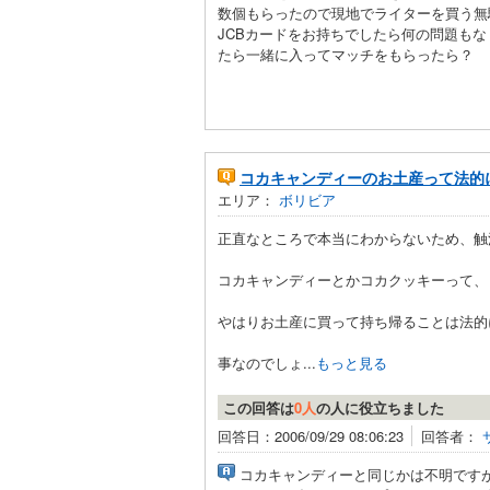
数個もらったので現地でライターを買う無
JCBカードをお持ちでしたら何の問題もな
たら一緒に入ってマッチをもらったら？
コカキャンディーのお土産って法的
エリア：
ボリビア
正直なところで本当にわからないため、触
コカキャンディーとかコカクッキーって、
やはりお土産に買って持ち帰ることは法的
事なのでしょ...
もっと見る
この回答は
0人
の人に役立ちました
回答日：2006/09/29 08:06:23
回答者：
コカキャンディーと同じかは不明です