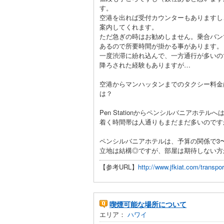
す。
空港を出れば受付カウンターもありますし
案内してくれます。
ただ急ぎの時はお勧めしません。乗合バン
あるので所要時間が掛かる事があります。
一度渋滞に紛れ込んで、一方通行が多いの
降ろされた経験もありますが…
空港からマンハッタンまでのタクシー料金
は？
Pen Stationからペンシルバニアホテル
着く時間帯は人通りもまだまだ多いのです
ペンシルバニアホテルは、予算の関係で3
立地は結構◎ですが、部屋は期待しない方
【参考URL】
http://www.jfkiat.com/transpor
喫煙可能な場所について
エリア：
ハワイ