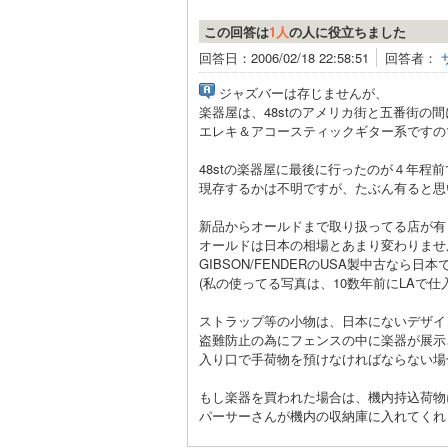
この回答は
1人
の人に役立ちました
回答日：2006/02/18 22:58:51
回答者：
ジャズバーは存じませんが、
楽器屋は、48stのアメリカ街と五番街の
エレキ＆アコースティックギター系ですの
48stの楽器屋に最後に行ったのが４年程
現存するかは不明ですが、たぶん有ると思
新品からオールドまで取り扱ってる店が有
オールドは日本の相場とあまり変わりませ
GIBSON/FENDERのUSA製中古な
(私の使ってる写真は、10数年前にLAで仕入れ
ストラップ等の小物は、日本にないデザイ
盗難防止の為にフェンスの中に楽器が展示
入り口で手荷物を預けなければならない場
もし楽器を買われた場合は、機内持込荷物
パーサーさんが機内の収納庫に入れてくれ