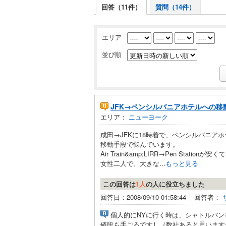
回答（11件）
質問（14件）
エリア
並び順
JFK→ペンシルバニアホテルへの移
エリア：
ニューヨーク
成田→JFKに18時着で、ペンシルバニア
移動手段で悩んでいます。
Air Train&amp;LIRR→Pen Station
女性二人で、大きな...
もっと見る
この回答は
1人
の人に役立ちました
回答日：2008/09/10 01:58:44
回答者：
個人的にNYに行く時は、シャトルバン
値段も手ごろですし（数社あると思います