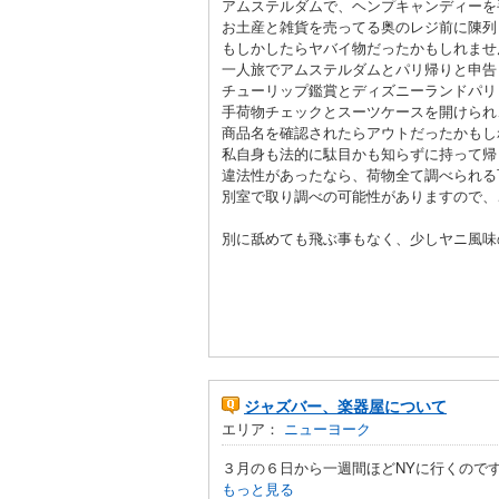
アムステルダムで、ヘンプキャンディーを
お土産と雑貨を売ってる奥のレジ前に陳列
もしかしたらヤバイ物だったかもしれませ
一人旅でアムステルダムとパリ帰りと申告
チューリップ鑑賞とディズニーランドパリ
手荷物チェックとスーツケースを開けられ
商品名を確認されたらアウトだったかもし
私自身も法的に駄目かも知らずに持って帰
違法性があったなら、荷物全て調べられる
別室で取り調べの可能性がありますので、
別に舐めても飛ぶ事もなく、少しヤニ風味
ジャズバー、楽器屋について
エリア：
ニューヨーク
３月の６日から一週間ほどNYに行くのです
もっと見る