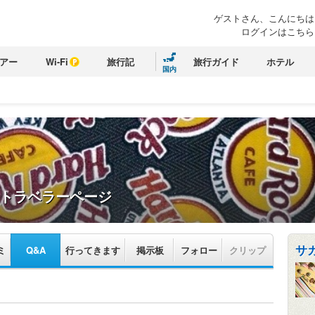
ゲストさん、こんにちは
ログインはこちら
アー
Wi-Fi
旅行記
旅行ガイド
ホテル
国内
トラベラーページ
サ
ミ
Q&A
行ってきます
掲示板
フォロー
クリップ