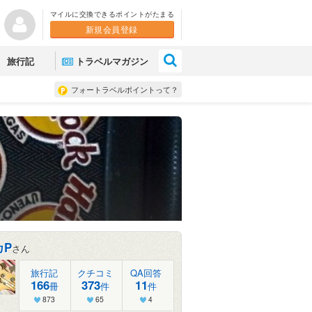
マイルに交換できるポイントがたまる
新規会員登録
×
旅行記
トラベルマガジン
フォートラベルポイントって？
カP
さん
旅行記
クチコミ
QA回答
166
373
11
冊
件
件
873
65
4