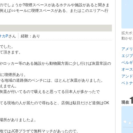
のでしょうか?喫煙スペースがあるホテルや施設があると聞きま
例えば○○モールに喫煙スペースがある、またはこのエリアへ行
拡大ボ
サカP
さん
経験：あり
動かせ
在でした。
アメリ
て頂きます。
エジプ
ベルギ
Cやロッカー等のある施設から動物園方面に少し行けば灰皿常設の
オース
側に喫煙所あり。
アンド
でる地域の道路側のベンチには、ほとんど灰皿がありました。
ベトナ
えません。
灰皿が付いてるので吸えると思ってる日本人が多かったで
現在
てる現地の人が居たので尋ねると、店側は駄目だけど道側はOK
場所がありましたよ。
地ではJCBプラザで無料マッチがあったので、