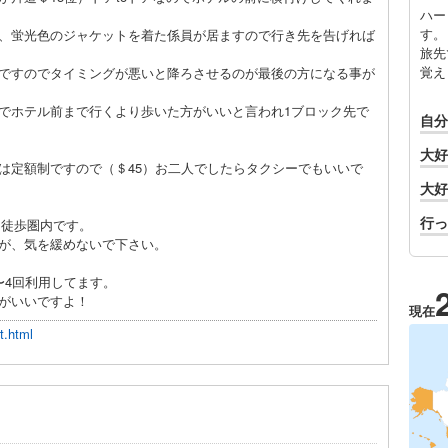
ハー
す。
、蛍光色のジャケットを着た係員が居ますので行き先を告げれば
旅先
覚え
ですのでタイミングが悪いと降ろさせるのが最後の方になる事が
でホテル前まで行くより歩いた方がいいと言われ1ブロック先で
自分
大好
は定額制ですので（＄45）お二人でしたらタクシーでもいいで
大好
行っ
へは徒歩圏内です。
が、気を緩めないで下さい。
〜4回利用してます。
がいいですよ！
現在
t.html