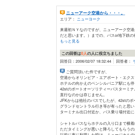
ニューアーク空港から・・・。
エリア：
ニューヨーク
来週初ＮＹなのですが、ニューアーク空港
だと思います。）までの、バスor地下鉄の
もっと見る
この回答は
0人
の人に役立ちました
回答日：2006/02/07 18:32:44
回答者：
ご質問頂いた件ですが、
空港からオリンピア・エアポート・エクス
ホテルの向かえのペンシルバニア駅にも停
42stのポートオーソリティーバスターミ
直行なのかは存じません。
JFKからは他社のバスでしたが、42st
グランドセントラル行き等が有ったと思い
ターミナル出口付近か、バス乗り場付近に
シャトルバスならホテルの入り口まで横着
ただタイミングが悪いと降ろしてもらうの
以前に夜に利用した時は、ミュージカルの