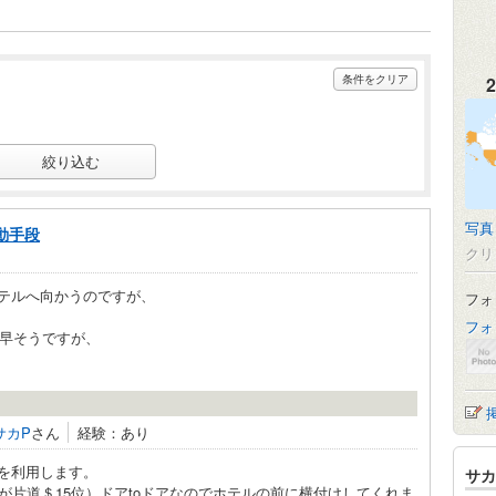
条件をクリア
2
写真
動手段
クリ
ホテルへ向かうのですが、
フォ
フォ
が安くて早そうですが、
サカP
さん
経験：あり
を利用します。
サカ
が片道＄15位）ドアtoドアなのでホテルの前に横付けしてくれま