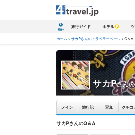
旅行ガイド
ホテル
ツ
海外
ホーム
>
サカPさんのトラベラーページ
>
Q＆A
サカP
さんの
メイン
旅行記
写真
クチコ
サカPさんのQ＆A