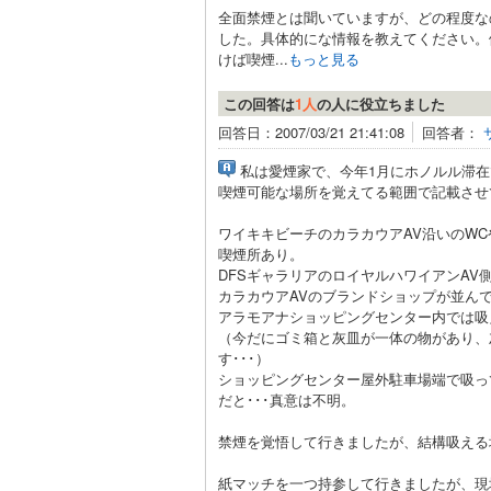
全面禁煙とは聞いていますが、どの程度な
した。具体的にな情報を教えてください。
けば喫煙...
もっと見る
この回答は
1人
の人に役立ちました
回答日：2007/03/21 21:41:08
回答者：
私は愛煙家で、今年1月にホノルル滞
喫煙可能な場所を覚えてる範囲で記載させ
ワイキキビーチのカラカウアAV沿いのW
喫煙所あり。
DFSギャラリアのロイヤルハワイアンAV
カラカウアAVのブランドショップが並ん
アラモアナショッピングセンター内では吸
（今だにゴミ箱と灰皿が一体の物があり、
す･･･）
ショッピングセンター屋外駐車場端で吸っ
だと･･･真意は不明。
禁煙を覚悟して行きましたが、結構吸える
紙マッチを一つ持参して行きましたが、現