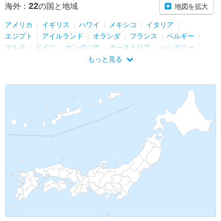
22
海外：
の国と地域
地図を拡大
アメリカ
イギリス
ハワイ
メキシコ
イタリア
エジプト
アイルランド
オランダ
フランス
ベルギー
マルタ
ドイツ
カンボジア
オーストリア
ハンガリー
スペイン
ポーランド
アンドラ
チェコ
ノルウェー
もっと見る
スウェーデン
ベトナム