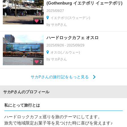
(Gothenburg イエテボリ イェーテボリ)
2025/09/27
イエテボリ(スウェーデン)
1
by サカPさん
ハードロックカフェ オスロ
2025/09/26 - 2025/09/29
オスロ(ノルウェー)
by サカPさん
2
サカPさんの旅行記をもっと見る
サカPさんのプロフィール
私にとって旅行とは
ハードロックカフェ巡りを旅のテーマにしてます。
旅先で地域限定お菓子等を見つけた時に喜びを覚えます♪