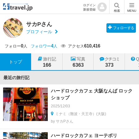
ログイン
新規登録
検索
MENU
サカPさん
フォローする
プロフィール
0
4
610,416
フォロー
人
フォロワー
人
アクセス
旅行記
写真
クチコミ
トップ
166
6363
373
最近の旅行記
ハードロックカフェ 大阪なんば ロック
ショップ
2025/12/03
ミナミ（難波・天王寺）(大阪)
7
by サカPさん
ハードロックカフェ ヨーテボリ