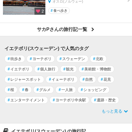
オスロ(ノルウェー)
#
食べ歩き
2
サカPさんの旅行記一覧
イエテボリ(スウェーデン) で人気のタグ
#
街歩き
#
ヨーテボリ
#
スウェーデン
#
北欧
#
イエテボリ
#
個人旅行
#
観光
#
美術館・博物館
#
レジャースポット
#
イェーテボリ
#
自然
#
花見
#
桜
#
春
#
グルメ
#
一人旅
#
ショッピング
#
エンターテイメント
#
ヨーテボリ中央駅
#
遺跡・歴史
もっと見る
イエテボリ(スウェーデン) の旅行記