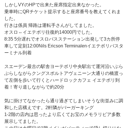
しかしVYのHPで出来た座席指定出来なかった。
乗車時にQRチケット提示すると座席番号を教えてくれま
した。
行きは係員 帰路は運転手さんがしてました。
オスロ⇔イエテボリ往復約14000円でした。
8:35 5分遅れでオスロバスステーション出発して3カ所停
車して定刻12:00Nils Ericson Terminalenイエテボリバスタ
ーミナル到着
スエーデン最古の駅舎ヨーテボリ中央駅出て運河沿いぶら
ぶらしながらクングスポルトアヴェニーン大通りの橋渡っ
て左側を歩いて行くとハードロックカフェ イエテボリ到
着！寄り道しながらで約20分
気に掛けてなかったら通り過ぎてしまいそうな街並みに調
和した店構えです。2軒隣がバーガーキング
1-2階の店内は思ったより広くてお宝のメモラリビア多数
展示してました。