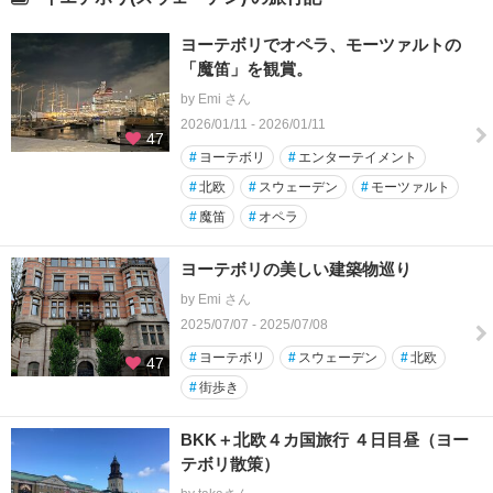
ヨーテボリでオペラ、モーツァルトの
「魔笛」を観賞。
by Emi さん
2026/01/11 - 2026/01/11
47
#
ヨーテボリ
#
エンターテイメント
#
北欧
#
スウェーデン
#
モーツァルト
#
魔笛
#
オペラ
ヨーテボリの美しい建築物巡り
by Emi さん
2025/07/07 - 2025/07/08
#
ヨーテボリ
#
スウェーデン
#
北欧
47
#
街歩き
BKK＋北欧４カ国旅行 ４日目昼（ヨー
テボリ散策）