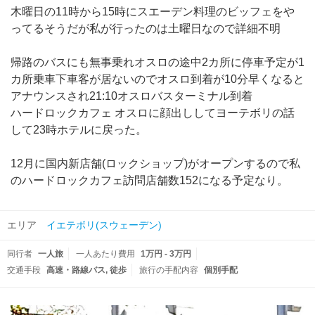
木曜日の11時から15時にスエーデン料理のビッフェをや
ってるそうだが私が行ったのは土曜日なので詳細不明
帰路のバスにも無事乗れオスロの途中2カ所に停車予定が1
カ所乗車下車客が居ないのでオスロ到着が10分早くなると
アナウンスされ21:10オスロバスターミナル到着
ハードロックカフェ オスロに顔出ししてヨーテボリの話
して23時ホテルに戻った。
12月に国内新店舗(ロックショップ)がオープンするので私
のハードロックカフェ訪問店舗数152になる予定なり。
エリア
イエテボリ(スウェーデン)
同行者
一人旅
一人あたり費用
1万円 - 3万円
交通手段
高速・路線バス
徒歩
旅行の手配内容
個別手配