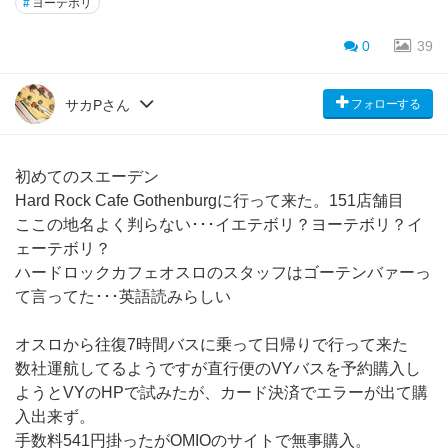
#
ヨーテボリ
0
39
フォローする
サカPさん
初めてのスエーデン
Hard Rock Cafe Gothenburgに行って来た。151店舗目
ここの地名よく判らない･･･イエテボリ？ヨーテボリ？イ
ェーテボリ？
ハードロックカフェオスロのスタッフはゴーテンバァーっ
て言ってた･･･英語読みらしい
オスロから往復7時間バスに乗って日帰りで行って来た
数社運航してるようですが直行便のVYバスを予約購入し
ようとVYのHPで試みたが、カード決済でエラーが出て購
入出来ず。
手数料541円掛ったがOMIOのサイトで無事購入。