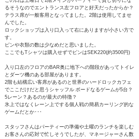
この日は土曜日で1階メインがパーティーで貸し切りにな
るそうなのでエントランス左フロアと好天だったからか？
テラス席が一般客用となってました。2階は使用してませ
んでした。
ロックショップは入り口入って右にありますが小さい方で
す。
ピンや衣類の数は少なめだと思いました。
ここでもTシャツは購入せずでピンはSEK220(約3500円)
入り口左のフロアのBAR奥に地下への階段があってトイレ
とダーツ機のある部屋があります。
2階も結構広い客席があるのと世界のハードロックカフェ
でここだけだと思うシャッフル ボードなるゲームが5台？
5レーン？あるのが最大の特徴？
氷上ではなくレーン上でする個人戦の簡易カーリング的な
ゲームだとか･･･
スタッフさんはパーティーの準備や土曜のランチを楽しむ
お客さんの応対で忙しそうでしたが、マネージャーさん数