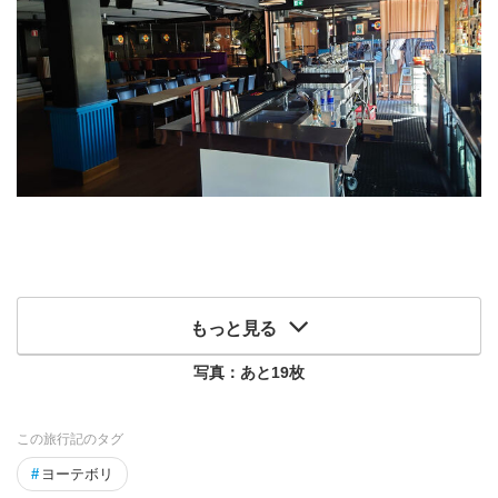
もっと見る
写真：あと
19
枚
この旅行記のタグ
#
ヨーテボリ