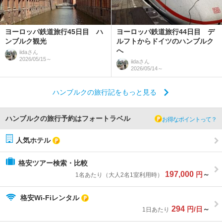
ヨーロッパ鉄道旅行45日目 ハ
ヨーロッパ鉄道旅行44日目 デ
ンブルク観光
ルフトからドイツのハンブルク
へ
iida
さん
2026/05/15～
iida
さん
2026/05/14～
ハンブルクの旅行記をもっと見る
ハンブルクの旅行予約はフォートラベル
お得なポイントって？
人気ホテル
格安ツアー検索・比較
197,000
円
～
1名あたり（大人2名1室利用時）
格安Wi-Fiレンタル
294
円/日
～
1日あたり