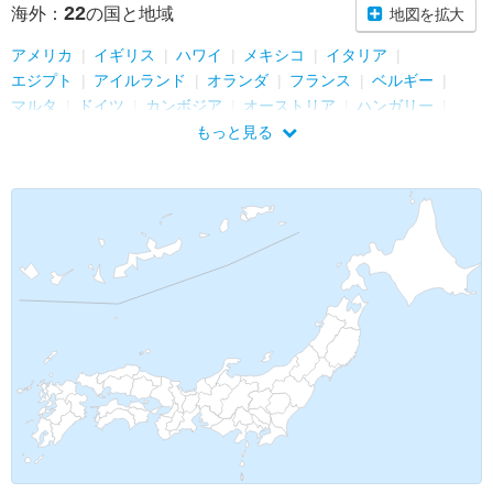
22
海外：
の国と地域
地図を拡大
アメリカ
イギリス
ハワイ
メキシコ
イタリア
エジプト
アイルランド
オランダ
フランス
ベルギー
マルタ
ドイツ
カンボジア
オーストリア
ハンガリー
スペイン
ポーランド
アンドラ
チェコ
ノルウェー
もっと見る
スウェーデン
ベトナム