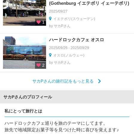
(Gothenburg イエテボリ イェーテボリ)
2025/09/27
イエテボリ(スウェーデン)
1
by サカPさん
ハードロックカフェ オスロ
2025/09/26 - 2025/09/29
オスロ(ノルウェー)
by サカPさん
2
サカPさんの旅行記をもっと見る
サカPさんのプロフィール
私にとって旅行とは
ハードロックカフェ巡りを旅のテーマにしてます。
旅先で地域限定お菓子等を見つけた時に喜びを覚えます♪