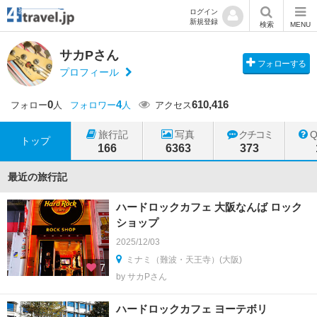
ログイン
新規登録
検索
MENU
サカPさん
フォローする
プロフィール
0
4
610,416
フォロー
人
フォロワー
人
アクセス
旅行記
写真
クチコミ
トップ
166
6363
373
最近の旅行記
ハードロックカフェ 大阪なんば ロック
ショップ
2025/12/03
ミナミ（難波・天王寺）(大阪)
7
by サカPさん
ハードロックカフェ ヨーテボリ