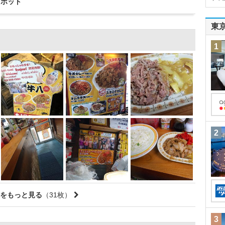
スポット
東
1
2
をもっと見る
（31枚）
3