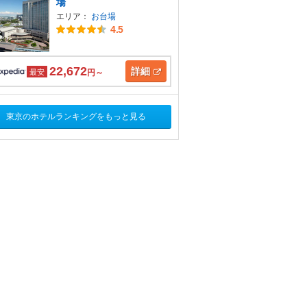
場
エリア：
お台場
4.5
22,672
詳細
最安
円～
東京のホテルランキングをもっと見る