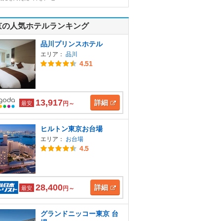
京の人気ホテルランキング
品川プリンスホテル
エリア：
品川
4.51
13,917
詳細
最安
円～
ヒルトン東京お台場
エリア：
お台場
4.5
28,400
詳細
最安
円～
グランドニッコー東京 台