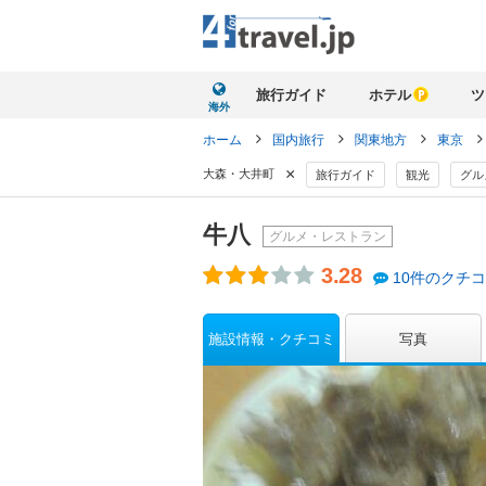
旅行ガイド
ホテル
ツ
海外
ホーム
国内旅行
関東地方
東京
×
大森・大井町
旅行ガイド
観光
グル
牛八
グルメ・レストラン
3.28
10件のクチ
施設情報・クチコミ
写真