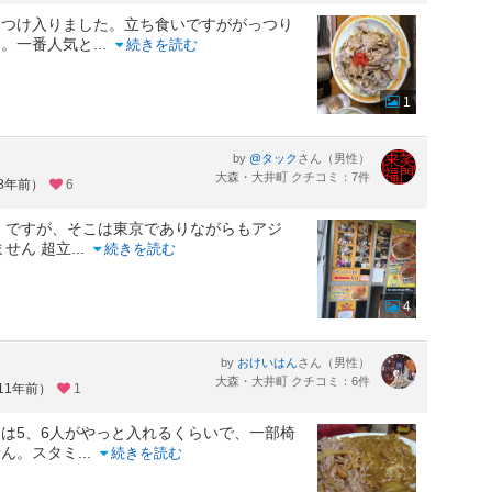
見つけ入りました。立ち食いですががっつり
す。一番人気と
...
続きを読む
1
by
さん（男性）
@タック
大森・大井町 クチコミ：7件
約8年前）
6
】ですが、そこは東京でありながらもアジ
せん 超立
...
続きを読む
4
by
さん（男性）
おけいはん
大森・大井町 クチコミ：6件
11年前）
1
は5、6人がやっと入れるくらいで、一部椅
せん。スタミ
...
続きを読む