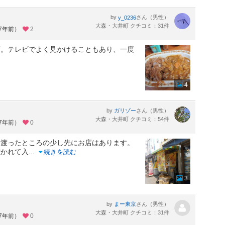
by
さん（男性）
y_0236
大森・大井町 クチコミ：31件
約7年前）
2
店。テレビでよく見かけることもあり、一度
。
4
by
さん（男性）
ガリゾー
大森・大井町 クチコミ：54件
約7年前）
0
を渡ったところの少し先にお店はあります。
惹かれて入
...
続きを読む
3
by
さん（男性）
まー東京
大森・大井町 クチコミ：31件
約7年前）
0