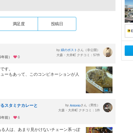
満足度
投稿日
by
さん（非公開）
緑のポスト
大森・大井町 クチコミ：57件
約5年前）
0
店です。
ニューもあって、このコンビネーションが人
1
誇るスタミナカレーと
by
さん（男性）
Antonio
大森・大井町 クチコミ：1件
約6年前）
6
ある人は、あまり見かけないチェーン系っぽ