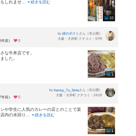
かもしれませ
...
続きを読む
10
by
さん（非公開）
緑のポスト
大森・大井町 クチコミ：57件
約6年前）
0
小さな牛丼店です。
りました。
1
by
さん（非公開）
Kamuy_Tu_Sinta
大森・大井町 クチコミ：241件
約7年前）
0
マンや学生に人気のカレーの店とのことで楽
に店内の水回り
...
続きを読む
1