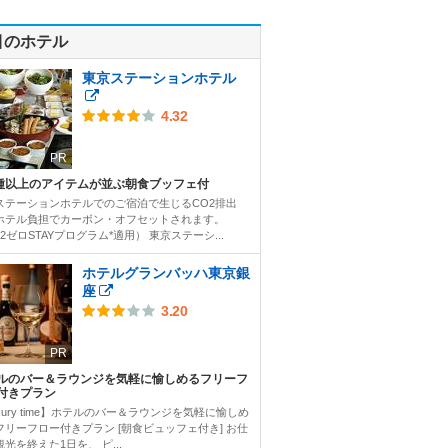
目のホテル
東京ステーションホテル
4.32
PR
0種以上のアイテムが並ぶ朝食ブッフェ付
ステーションホテルでのご宿泊で生じるCO2排出
ホテル負担でカーボン・オフセットされます。
2ゼロSTAYプログラム*適用） 東京ステーシ...
ホテルグランバッハ東京銀
座
3.20
PR
ルのバー＆ラウンジを気軽に愉しめるフリーフ
付きプラン
xury time】ホテルのバー＆ラウンジを気軽に愉しめ
フリーフロー付きプラン [朝食ビュッフェ付き] お仕
光を終えた1日を、 ピ...