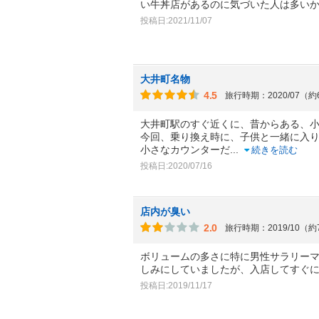
い牛丼店があるのに気づいた人は多い
投稿日:2021/11/07
大井町名物
4.5
旅行時期：2020/07（
大井町駅のすぐ近くに、昔からある、
今回、乗り換え時に、子供と一緒に入
小さなカウンターだ
...
続きを読む
投稿日:2020/07/16
店内が臭い
2.0
旅行時期：2019/10（
ボリュームの多さに特に男性サラリー
しみにしていましたが、入店してすぐ
投稿日:2019/11/17