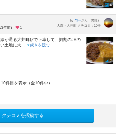
4
by
さん（男性）
与一
大森・大井町 クチコミ：10件
13年前）
1
線が通る大井町駅で下車して、掘割のJRの
狭い土地に大
...
続きを読む
2
～10件目を表示（全10件中）
クチコミを投稿する