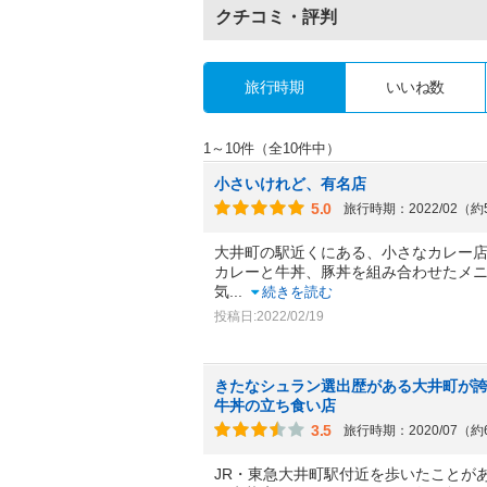
クチコミ・評判
旅行時期
いいね数
1～10件（全10件中）
小さいけれど、有名店
5.0
旅行時期：2022/02（
大井町の駅近くにある、小さなカレー
カレーと牛丼、豚丼を組み合わせたメ
気
...
続きを読む
投稿日:2022/02/19
きたなシュラン選出歴がある大井町が
牛丼の立ち食い店
3.5
旅行時期：2020/07（
JR・東急大井町駅付近を歩いたことが