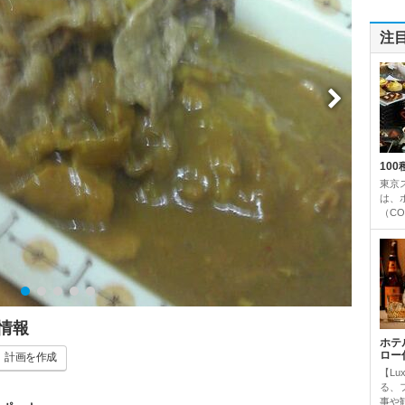
注
10
東京
は、
（CO
情報
ホテ
ロー
計画
を作成
【Lu
る、
事や観