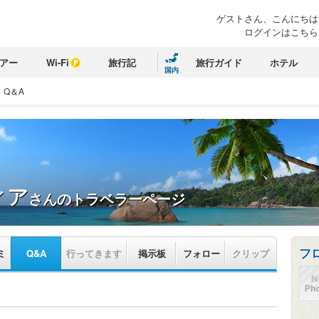
ゲストさん、こんにちは
ログインはこちら
アー
Wi-Fi
旅行記
旅行ガイド
ホテル
国内
>
Q＆A
ィア
さんのトラベラーページ
フ
ミ
Q&A
行ってきます
掲示板
フォロー
クリップ