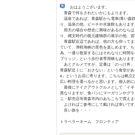
おはようございます。
青森で何をされたいかにもよります。
温泉であれば、青森駅から電車(青い森鉄道
り、温泉の他、ビーチや水族館もあります
雨天の場合や歴史に興味があるのならば、
り、縄文時代の復元建物群の展示の他、資
青森駅近辺であれば、他の方も仰ってま
ていて、津軽海峡の景色を楽しめます。ち
為、一通り散策するにはそれなりに時間を
ブリッジ」という歩行者専用橋もあります
あとグルメですが、定番は「のっけ丼」
青森駅近くに「おさない」という食堂があ
e」というお店に寄ります。こちらは帆立
広い料理を選べるかと思います。個人的に
最後にテイクアウトグルメとして「イギ
異なりますが、食パンにマーガリンやグラ
ニ・駅売店等青森市内のあちこちで買えま
よければご参考にして戴ければ幸いです
良い旅を・・・
トラベラーネーム フロンティア