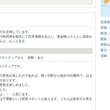
北海道
茨城
|
行を企画しています。
新潟
|
の秋田側を観光して日本海側を北上し、黄金崎ふろうふし温泉か
愛知
|
に...
もっと見る
和歌山
香川
|
宮崎
|
フロンティア
さん
経験：あり
ロンティアです。
景色を楽しむのであれば、鰺ヶ沢駅から徒歩15分圏内で、はま
があります。
景色を楽しめました。
した。
は・・・と思います。
は千畳敷という絶景スポットがあります。こちらは是非立ち寄る