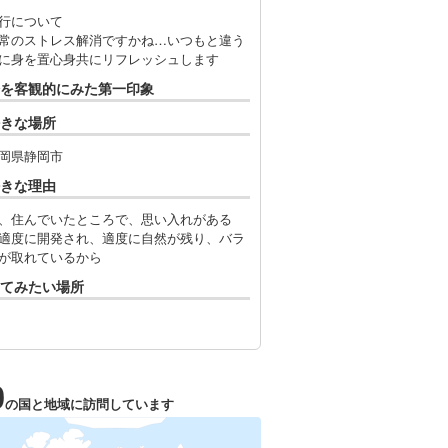
行について
のストレス解消ですかね…いつもと違う
に身を置心身共にリフレッシュします
を客観的にみた第一印象
きな場所
岡県静岡市
きな理由
住んでいたところで、思い入れがある
適度に開発され、適度に自然が残り、バラ
が取れているから
てみたい場所
0
の国と地域に訪問しています