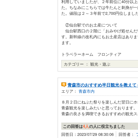
利用していましたが、２年前位に40分以
た。ちなみにこちらでは牛たんと刺身が一
た。値段は２～３年前で2,700円位しました
②仙台駅でのお土産について
仙台駅西口の２階に「おみやげ処せんだ
す。新幹線の改札内にもお土産店はありま
ます。
トラベラーネーム フロンティア
カテゴリー ：
観光・遊ぶ
青森市のおすすめ半日観光を教えて
エリア：
青森市内
８月２日にねぶた祭りを楽しんだ翌日にホ
青森観光を楽しみたいと思っております。
青森の良さを満喫できるおすすめの観光スポ
この回答は
4人
の人に役立ちました
回答日：2023/07/29 08:30:06
回答者：