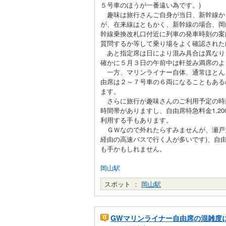
５号車のほうが一番遠い為です。)
趣味は旅行さんご自身が当日、新幹線か
が、在来線はともかく、新幹線の場合、岡
幹線乗換改札口付近に列車の発車時刻の案
質問するか等して乗り場をよく確認され
あと指定席は日により混み具合は異なり
確かに５月３日の午前中は軒並み満席のよ
一方、マリンライナー自体、通常ほとん
由席は２～７号車の６両になることもある
ます。
さらに旅行が趣味さんのご利用予定の時刻
時間帯がありますし、自由席特急料金1,2
利用する手もあります。
ＧＷなので外れたらすみませんが、瀬戸大
経由の高速バスで行く人が多いです)、自
も手かもしれません。
岡山駅
スポット ：
岡山駅
GWマリンライナー自由席の混雑度