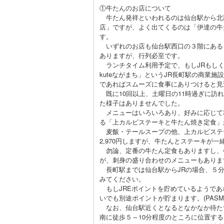
①牛たんのお店について
牛たん発祥といわれるのは仙台駅から北西
店」ですが、よく出てくるのは「伊達の牛
す。
いずれのお店も仙台駅西口の３階にある
ありますが、行列必至です。
ランチタイム利用予定で、もしJRもしく
kuteながまち」というJR長町駅の商業施
であればスムーズに食事にありつけると見
既に10回以上、土曜日の11時過ぎに訪
た様子はありませんでした。
メニューはいろいろあり、好みに応じて
る「上カルビステーキと牛たん焼き定食」
麦飯・テールスープの他、上カルビステ
2,970円しますが、牛たんとステーキが
勿論、定番の牛たん定食もありますし、
が、刺身の盛り合わせのメニューもありま
長町駅までは仙台駅からJRの場合、５分
みてください。
もしJREポイントを貯めているようであれ
いでも別途ポイントが貯まります。(PASMO
なお、仙台駅近くとなるとなかなか待たず
南に徒歩５～10分程度のところに位置す