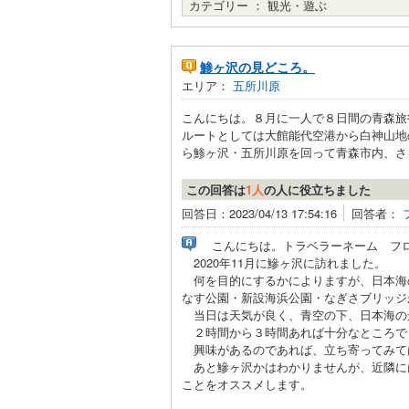
カテゴリー ：
観光・遊ぶ
鯵ヶ沢の見どころ。
エリア：
五所川原
こんにちは。８月に一人で８日間の青森旅
ルートとしては大館能代空港から白神山地
ら鯵ヶ沢・五所川原を回って青森市内、さら
この回答は
1人
の人に役立ちました
回答日：2023/04/13 17:54:16
回答者：
こんにちは。トラベラーネーム フ
2020年11月に鰺ヶ沢に訪れました。
何を目的にするかによりますが、日本海の
なす公園・新設海浜公園・なぎさブリッジ
当日は天気が良く、青空の下、日本海の
２時間から３時間あれば十分なところで
興味があるのであれば、立ち寄ってみて
あと鰺ヶ沢かはわかりませんが、近隣に
ことをオススメします。