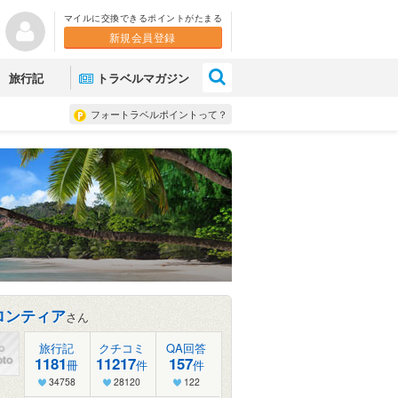
マイルに交換できるポイントがたまる
新規会員登録
×
旅行記
トラベルマガジン
フォートラベルポイントって？
ロンティア
さん
旅行記
クチコミ
QA回答
1181
11217
157
冊
件
件
34758
28120
122