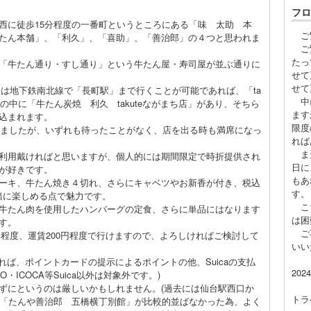
フロ
に徒歩15分程度の一番町というところにある「味 太助 本
ご覧
たん本舗」、「利久」、「喜助」、「善治郎」の４つと思われま
ご覧
たっ
「牛たん通り・すし通り」という牛たん屋・寿司屋が並ぶ通りに
せて
せて
は地下鉄南北線で「長町駅」まで行くことが可能であれば、「ta
中に
設の中に「牛たん炭焼 利久 takuteながまち店」があり、そちら
ます
込まれます。
限度
れましたが、いずれも待ったことがなく、店を出る時も満席になっ
れば
また
利用戴ければと思いますが、個人的には期間限定で時折提供され
日に
が好きです。
もあ
ーキ、牛たん焼き４切れ、さらにキャベツやお新香が付き、税込
す。
一緒に楽しめる点で魅力です。
こち
牛たん肉を使用したハンバーグの定食、さらに単品にはなります
は困
す。
ご不
程度、運賃200円程度で行けますので、よろしければご検討して
いい
ば、ポイントカードの提示によるポイントの他、Suicaの支払
202
・ICOCA等Suica以外は対象外です。)
にというのは厳しいかもしれません。(過去には仙台駅西口か
トラ
る「たんや善治郎 五橋横丁別館」が比較的並ばなかった為、よく