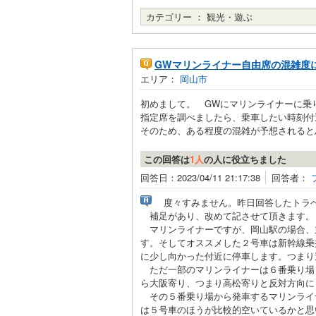
カテゴリー ：
観光・遊ぶ
GWマリンライナー自由席の混雑度
エリア：
岡山市
初めまして。 GWにマリンライナーに乗
指定席を調べましたら、乗車したい時刻付
そのため、ある程度の混雑が予想されると思
この回答は
1人
の人に役立ちました
回答日：2023/04/11 21:17:38
回答者：
度々すみません。昨日回答したトラベ
補足があり、改めて記させて頂きます。
マリンライナーですが、岡山駅の場合、主
す。そしてオススメした２号車は新幹線乗
に少し向かった付近に停車します。つまり
ただ一部のマリンライナーは６番乗り場・
ら大阪寄り、つまり高松寄りと反対方向に
その５番乗り場から発車するマリンライ
は５号車のほうが比較的空いているかと思