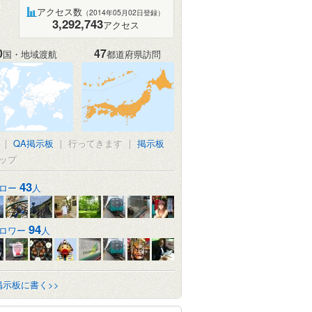
アクセス数
（2014年05月02日登録）
3,292,743
アクセス
0
47
国・地域渡航
都道府県訪問
|
QA掲示板
|
行ってきます
|
掲示板
ップ
43
ロー
人
94
ロワー
人
掲示板に書く>>