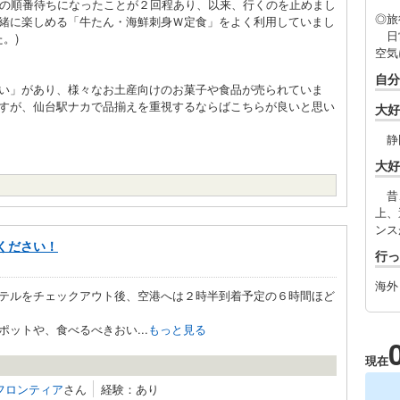
上の順番待ちになったことが２回程あり、以来、行くのを止めまし
◎旅
緒に楽しめる「牛たん・海鮮刺身Ｗ定食」をよく利用していまし
日常
。)
空気
自分
い」があり、様々なお土産向けのお菓子や食品が売られていま
すが、仙台駅ナカで品揃えを重視するならばこちらが良いと思い
大好
静
大好
昔、
上、
ンス
ください！
行っ
海外
テルをチェックアウト後、空港へは２時半到着予定の６時間ほど
ットや、食べるべきおい...
もっと見る
現在
フロンティア
さん
経験：あり