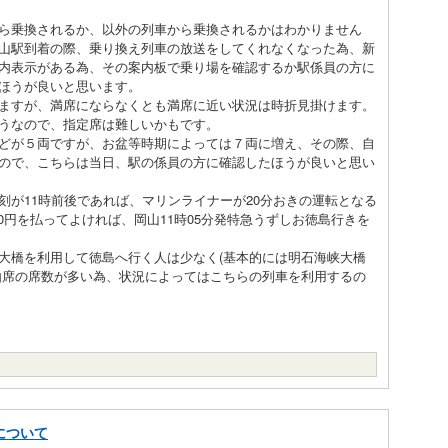
ら乗換されるか、以外の列車から乗換されるかはわかりません
山駅到着の際、乗り換え列車の放送をしてくれなくなった為、新
内表示がある為、その案内板で乗り場を確認するか駅係員の方に
たほうが良いと思います。
ますが、満席にならなくとも満席に近い状況は時折見掛けます。
うなので、指定席は難しいかもです。
どが５両ですが、お盆等時期によっては７両に増え、その際、自
ので、こちらは当日、駅の係員の方に確認したほうが良いと思い
が11時前後であれば、マリンライナーが20分おきの運転となる
00円を払ってよければ、岡山11時05分発特急うずしお徳島行きを
橋を利用して徳島へ行く人は少なく(基本的には明石海峡大橋
由席の席数が多い為、状況によってはこちらの列車を利用するの
について