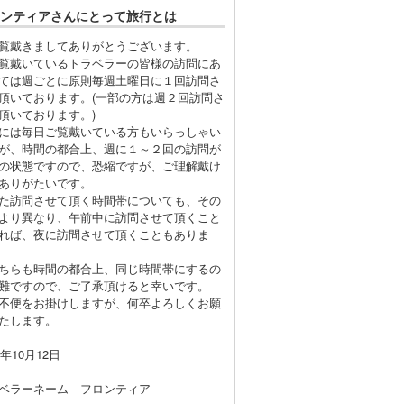
ンティアさんにとって旅行とは
戴きましてありがとうございます。
戴いているトラベラーの皆様の訪問にあ
ては週ごとに原則毎週土曜日に１回訪問さ
頂いております。(一部の方は週２回訪問さ
頂いております。)
は毎日ご覧戴いている方もいらっしゃい
が、時間の都合上、週に１～２回の訪問が
の状態ですので、恐縮ですが、ご理解戴け
ありがたいです。
訪問させて頂く時間帯についても、その
より異なり、午前中に訪問させて頂くこと
れば、夜に訪問させて頂くこともありま
らも時間の都合上、同じ時間帯にするの
難ですので、ご了承頂けると幸いです。
便をお掛けしますが、何卒よろしくお願
たします。
4年10月12日
ベラーネーム フロンティア