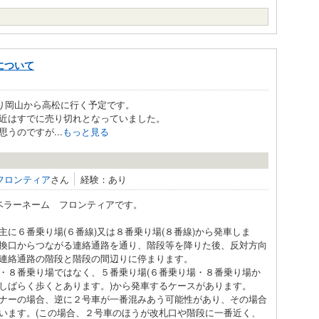
について
り岡山から高松に行く予定です。
近はすでに売り切れとなっていました。
うのですが...
もっと見る
フロンティア
さん
経験：あり
ラーネーム フロンティアです。
に６番乗り場(６番線)又は８番乗り場(８番線)から発車しま
換口からつながる連絡通路を通り、階段等を降りた後、反対方向
連絡通路の階段と階段の間辺りに停まります。
８番乗り場ではなく、５番乗り場(６番乗り場・８番乗り場か
しばらく歩くとあります。)から発車するケースがあります。
ナーの場合、逆に２号車が一番混みあう可能性があり、その場合
います。(この場合、２号車のほうが改札口や階段に一番近く、