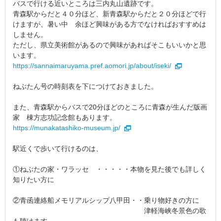
バスで行ける近いところは三内丸山遺跡です。
青森駅からだと４０分ほど、新青森駅からだと２０分ほどで行
けますが、暑い中 余ほど興味がある方でなければおすすめは
しません。
ただし、県立美術館があるので興味があればそこもいいかと思
います。
https://sannaimaruyama.pref.aomori.jp/about/iseki/
ねぶたん号の時刻表を下につけておきました。
また、青森駅からバスで20分ほどのところに青森が生んだ版画
家 棟方志功記念館もあります。
https://munakatashiko-museum.jp/
駅近くで歩いて行けるのは、
①ねぶたの家・ワラッセ ・・・・・本物を見た後でも詳しく
知りたい方に
②青函連絡船メモリアルシップ八甲田・・乗り物好きの方に
津軽海峡冬景色の歌