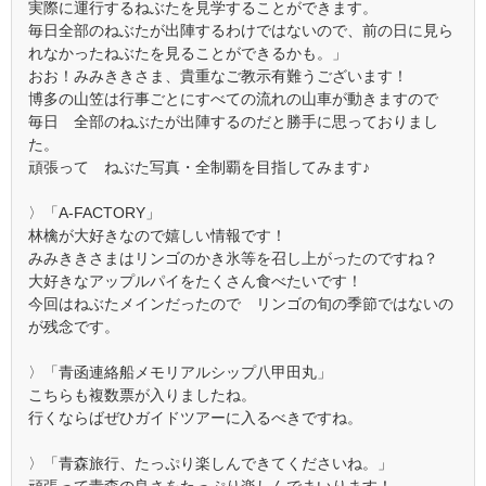
実際に運行するねぶたを見学することができます。
毎日全部のねぶたが出陣するわけではないので、前の日に見ら
れなかったねぶたを見ることができるかも。」
おお！みみききさま、貴重なご教示有難うございます！
博多の山笠は行事ごとにすべての流れの山車が動きますので
毎日 全部のねぶたが出陣するのだと勝手に思っておりまし
た。
頑張って ねぶた写真・全制覇を目指してみます♪
〉「A-FACTORY」
林檎が大好きなので嬉しい情報です！
みみききさまはリンゴのかき氷等を召し上がったのですね？
大好きなアップルパイをたくさん食べたいです！
今回はねぶたメインだったので リンゴの旬の季節ではないの
が残念です。
〉「青函連絡船メモリアルシップ八甲田丸」
こちらも複数票が入りましたね。
行くならばぜひガイドツアーに入るべきですね。
〉「青森旅行、たっぷり楽しんできてくださいね。」