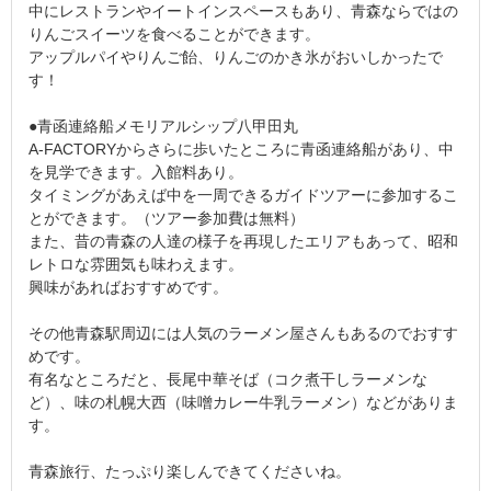
中にレストランやイートインスペースもあり、青森ならではの
りんごスイーツを食べることができます。
アップルパイやりんご飴、りんごのかき氷がおいしかったで
す！
●青函連絡船メモリアルシップ八甲田丸
A-FACTORYからさらに歩いたところに青函連絡船があり、中
を見学できます。入館料あり。
タイミングがあえば中を一周できるガイドツアーに参加するこ
とができます。（ツアー参加費は無料）
また、昔の青森の人達の様子を再現したエリアもあって、昭和
レトロな雰囲気も味わえます。
興味があればおすすめです。
その他青森駅周辺には人気のラーメン屋さんもあるのでおすす
めです。
有名なところだと、長尾中華そば（コク煮干しラーメンな
ど）、味の札幌大西（味噌カレー牛乳ラーメン）などがありま
す。
青森旅行、たっぷり楽しんできてくださいね。