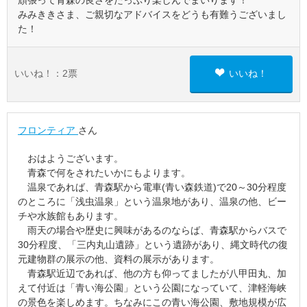
頑張って青森の良さをたっぷり楽しんでまいります！
みみききさま、ご親切なアドバイスをどうも有難うございまし
た！
いいね！：
2
票
いいね！
フロンティア
さん
おはようございます。
青森で何をされたいかにもよります。
温泉であれば、青森駅から電車(青い森鉄道)で20～30分程度
のところに「浅虫温泉」という温泉地があり、温泉の他、ビー
チや水族館もあります。
雨天の場合や歴史に興味があるのならば、青森駅からバスで
30分程度、「三内丸山遺跡」という遺跡があり、縄文時代の復
元建物群の展示の他、資料の展示があります。
青森駅近辺であれば、他の方も仰ってましたが八甲田丸、加
えて付近は「青い海公園」という公園になっていて、津軽海峡
の景色を楽しめます。ちなみにこの青い海公園、敷地規模が広