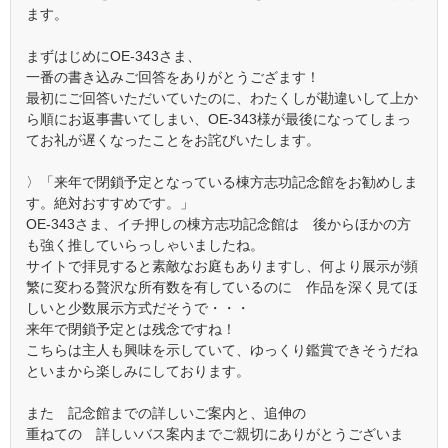
ます。
まずはじめにOE-343さま、
一番の書き込みご回答をありがとうござます！
最初にご回答いただいていたのに、わたくしが勘違いして上か
ら順にお返事書いてしまい、OE-343様が最後になってしまっ
てお礼が遅くなったことをお詫びいたします。
〉「来年で閉鎖予定となっている棟方志功記念館をお勧めしま
す。絶対おすすめです。」
OE-343さま、イチ押しの棟方志功記念館は 後からほかの方
も強く推していらっしゃいましたね。
サイトで拝見すると素敵なお庭もありますし、何より展示が頻
繁に変わる贅沢な所有数を有しているのに 作品を深く見てほ
しいと少数展示方式だそうで・・・
来年で閉鎖予定とは残念ですね！
こちらは主人も興味を示していて、ゆっくり鑑賞できそうだね
といまから楽しみにしております。
また 記念館までの詳しいご案内と、追伸の
重ねての 詳しいバス案内までご親切にありがとうございま