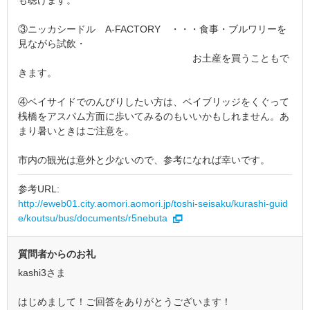
も聴けます。
③ニッカシードル A-FACTORY ・・・食事・ブルワリーを
見ながら試飲・
お土産を買うこともで
きます。
④ベイサイドでのんびりしたい方は、ベイブリッジをくぐって
桟橋をアスパム方面に歩いてみるのもいいかもしれません。あ
まり暑いときはご注意を。
市内の観光は意外と少ないので、参考になれば幸いです。
参考URL:
http://eweb01.city.aomori.aomori.jp/toshi-seisaku/kurashi-guid
e/koutsu/bus/documents/r5nebuta
質問者からのお礼
kashi3さま
はじめまして！ご回答をありがとうございます！