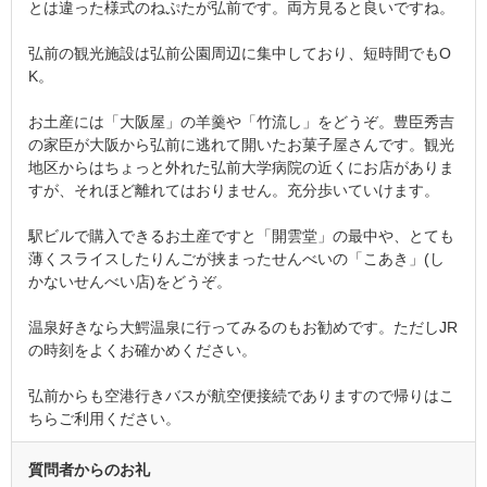
とは違った様式のねぷたが弘前です。両方見ると良いですね。
弘前の観光施設は弘前公園周辺に集中しており、短時間でもO
K。
お土産には「大阪屋」の羊羹や「竹流し」をどうぞ。豊臣秀吉
の家臣が大阪から弘前に逃れて開いたお菓子屋さんです。観光
地区からはちょっと外れた弘前大学病院の近くにお店がありま
すが、それほど離れてはおりません。充分歩いていけます。
駅ビルで購入できるお土産ですと「開雲堂」の最中や、とても
薄くスライスしたりんごが挟まったせんべいの「こあき」(し
かないせんべい店)をどうぞ。
温泉好きなら大鰐温泉に行ってみるのもお勧めです。ただしJR
の時刻をよくお確かめください。
弘前からも空港行きバスが航空便接続でありますので帰りはこ
ちらご利用ください。
質問者からのお礼