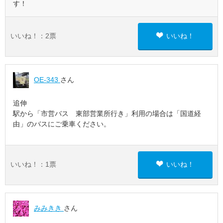
す！
いいね！：
2
票
いいね！
OE-343
さん
追伸
駅から「市営バス 東部営業所行き」利用の場合は「国道経
由」のバスにご乗車ください。
いいね！：
1
票
いいね！
みみきき
さん