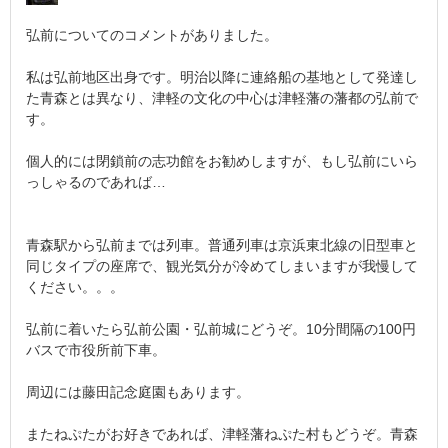
弘前についてのコメントがありました。
私は弘前地区出身です。明治以降に連絡船の基地として発達し
た青森とは異なり、津軽の文化の中心は津軽藩の藩都の弘前で
す。
個人的には閉鎖前の志功館をお勧めしますが、もし弘前にいら
っしゃるのであれば…
青森駅から弘前までは列車。普通列車は京浜東北線の旧型車と
同じタイプの座席で、観光気分が冷めてしまいますが我慢して
ください。。。
弘前に着いたら弘前公園・弘前城にどうぞ。10分間隔の100円
バスで市役所前下車。
周辺には藤田記念庭園もあります。
またねぷたがお好きであれば、津軽藩ねぷた村もどうぞ。青森