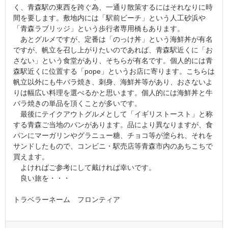
く、青森駅の東西を跨ぐ為、一通り散策するにはそれなりに時
間を要します。敷地内には「駅前ビーチ」という人工砂浜や
「青森ラブリッジ」という歩行者専用橋もあります。
あとグルメですが、定番は「のっけ丼」という海鮮丼が有名
ですが、帆立を召し上がりたいのであれば、青森駅近くに「お
さない」という食堂があり、そちらが有名です。個人的には青
森駅近くに位置する「pope」というお店に寄ります。こちらは
帆立以外にも牛バラ焼き、刺身、海鮮丼等があり、おさないよ
りは幅広い料理を選べるかと思います。個人的には海鮮丼と牛
バラ焼きの単品を頂くことが多いです。
最後にテイクアウトグルメとして「イギリストースト」と称
する青森ご当地のパンがあります。品により異なりますが、食
パンにマーガリンやグラニュー糖、チョコ等が塗られ、それを
サンドしたもので、コンビニ・駅売店等青森市内のあちこちで
買えます。
よければご参考にして戴ければ幸いです。
良い旅を・・・
トラベラーネーム フロンティア