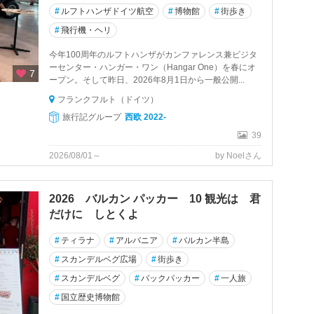
#
ルフトハンザドイツ航空
#
博物館
#
街歩き
#
飛行機・ヘリ
今年100周年のルフトハンザがカンファレンス兼ビジタ
ーセンター・ハンガー・ワン（Hangar One）を春にオ
7
ープン。そして昨日、2026年8月1日から一般公開...
フランクフルト（ドイツ）
旅行記グループ
西欧 2022-
39
2026/08/01～
by Noelさん
2026 バルカン パッカー 10 観光は 君
だけに しとくよ
#
ティラナ
#
アルバニア
#
バルカン半島
#
スカンデルベグ広場
#
街歩き
#
スカンデルベグ
#
バックパッカー
#
一人旅
#
国立歴史博物館