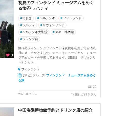
初夏のフィンランド ミュージアムをめぐ
る旅④ ラハティ
#
街歩き
#
ヘルシンキ
#
フィンランド
#
ラハティ
#
サヴォンリンナ
#
ヘルシンキ大聖堂
#
スキー博物館
#
ジャンプ台
憧れのフィンランドフィンエア深夜便を利用して五泊八
日の旅に出かけました。テーマはミュージアム。ミュー
3
ジアムカードを準備してあります。四日目 サヴォンリ
ンナからラ...
フィンランド
旅行記グループ
フィンランド ミュージアムをめぐ
る旅
29
2026/07/05～
by 旅行が好きさん
中国洛陽博物館予約とドリンク店の紹介