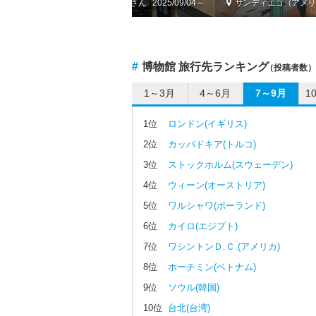
（中国）
by pacorin
2025/09/04～
サンディエゴ（アメリ
#
博物館 旅行先ランキング
（投稿者数）
1～3月
4～6月
7～9月
1
1位
ロンドン(イギリス)
2位
カッパドキア(トルコ)
3位
ストックホルム(スウェーデン)
4位
ウィーン(オーストリア)
5位
ワルシャワ(ポーランド)
6位
カイロ(エジプト)
7位
ワシントンＤ.Ｃ.(アメリカ)
8位
ホーチミン(ベトナム)
9位
ソウル(韓国)
10位
台北(台湾)