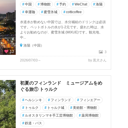
#
中国
#
博物館
#
予約
#
WeChat
#
洛陽
#
幸運咖
#
蜜雪氷城
#
cotticoffee
水道水が飲めない中国では、水分補給のドリンクは必須
です。ペットボトルの水が1-2元です。疲れた時は、水
よりお勧めなのが、蜜雪氷城 (MIXUE)です。観光地、
中...
洛陽（中国）
12
3
2026/07/03～
by 黒犬さん
初夏のフィンランド ミュージアムをめ
ぐる旅① トゥルク
#
ヘルシンキ
#
フィンランド
#
フィンエアー
#
トゥルク
#
トゥルク城
#
美術館・博物館
#
ルオスタリンマキ手工芸博物館
#
薬局博物館
#
鉄道・バス