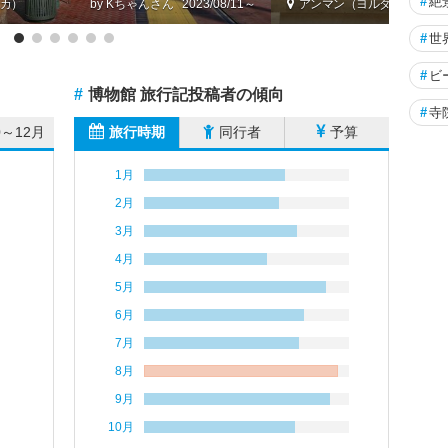
#
絶
カ）
by Kちゃん
2023/08/11～
アンマン（ヨルダン）
#
世
#
ビ
#
博物館 旅行記投稿者の傾向
#
寺
0～12月
旅行時期
同行者
予算
1月
2月
3月
4月
5月
6月
7月
8月
9月
10月