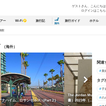
ゲストさん、
こんにちは
ログインはこちら
アー
Wi-Fi
旅行記
旅行ガイド
ホテル
国内
物館
グ
（海外）
関連
#
美
タグ
#
子
The Jordan Muse
#
の
ナハイム、ロサンゼルス（Part２)
書）2023年（...