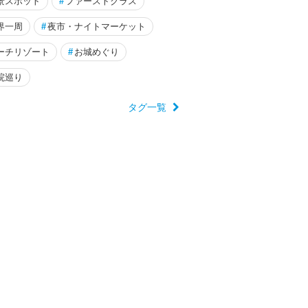
景スポット
#
ファーストクラス
by noel
2023/08/02～
ジャカルタ（インドネシア）
界一周
#
夜市・ナイトマーケット
ーチリゾート
#
お城めぐり
院巡り
タグ一覧