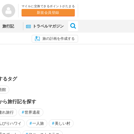
マイルに交換できるポイントがたまる
新規会員登録
×
旅行記
トラベルマガジン
旅の計画を作成する
するタグ
術館
から旅行記を探す
連れ旅行
#
世界遺産
um 2023 ⑥ ヨルダン博物館（死海文
2024年第八弾 ５年振りイ
んびりハワイ
#
一人旅
#
美しい村
２回目）の親父コンビ旅【第4日