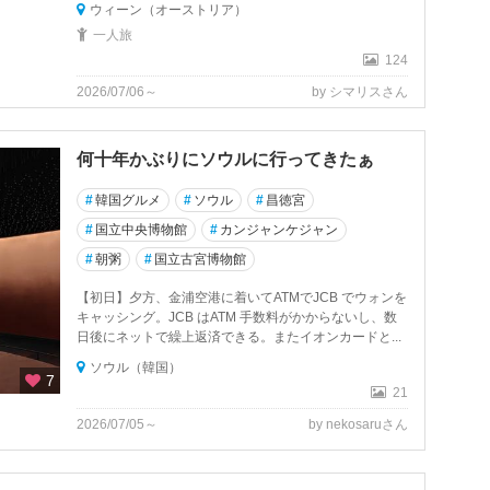
ウィーン（オーストリア）
一人旅
124
2026/07/06～
by シマリスさん
何十年かぶりにソウルに行ってきたぁ
#
韓国グルメ
#
ソウル
#
昌徳宮
#
国立中央博物館
#
カンジャンケジャン
#
朝粥
#
国立古宮博物館
【初日】夕方、金浦空港に着いてATMでJCB でウォンを
キャッシング。JCB はATM 手数料がかからないし、数
日後にネットで繰上返済できる。またイオンカードと...
ソウル（韓国）
7
21
2026/07/05～
by nekosaruさん