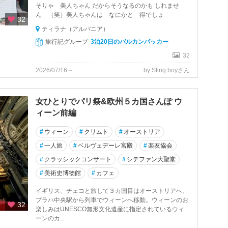
そりゃ 美人ちゃん だからそうなるのかも しれませ
ん （笑）美人ちゃんは なにかと 得でしょ
32
ティラナ（アルバニア）
旅行記グループ
3泊20日のバルカンパッカー
32
2026/07/16～
by Sting boyさん
女ひとりでパリ祭&欧州５カ国さんぽ ウ
ィーン前編
#
ウィーン
#
クリムト
#
オーストリア
#
一人旅
#
ベルヴェデーレ宮殿
#
楽友協会
#
クラッシックコンサート
#
シテファン大聖堂
#
美術史博物館
#
カフェ
イギリス、チェコと旅して３カ国目はオーストリアへ。
プラハ中央駅から列車でウィーンへ移動。ウィーンのお
32
楽しみはUNESCO無形文化遺産に指定されているウィ
ーンのカ...