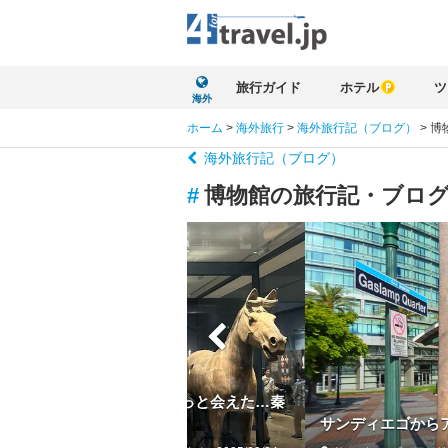
旅行ガイド
ホテル
ツ
海外
ホーム
>
海外旅行
>
海外旅行記（ブログ）
>
博
海外旅行記（ブログ）
#
博物館の旅行記・ブロ
のロマンと現実 Vol.2 やっと会えた…秦
物館編
サンディエゴからア