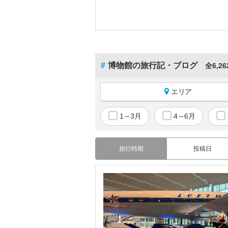
#
博物館の旅行記・ブログ
全6,2
エリア
1～3月
4～6月
海外すべて
アジア
旅行時期
投稿日
ヨーロッパ
北米
中南米
オセアニア・ミクロネシア