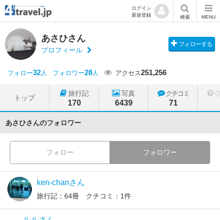
ログイン
新規登録
検索
MENU
あさひさん
フォローする
プロフィール
32
28
251,256
フォロー
人
フォロワー
人
アクセス
旅行記
写真
クチコミ
トップ
170
6439
71
あさひさんのフォロワー
フォロー
フォロワー
ken-chanさん
旅行記：64冊 クチコミ：1件
ルルさん