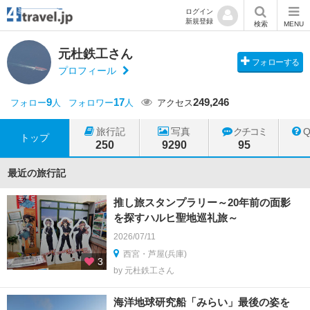
ログイン
新規登録
検索
MENU
元杜鉄工さん
フォローする
プロフィール
9
17
249,246
フォロー
人
フォロワー
人
アクセス
旅行記
写真
クチコミ
トップ
250
9290
95
最近の旅行記
推し旅スタンプラリー～20年前の面影
を探すハルヒ聖地巡礼旅～
2026/07/11
西宮・芦屋(兵庫)
3
by 元杜鉄工さん
海洋地球研究船「みらい」最後の姿を