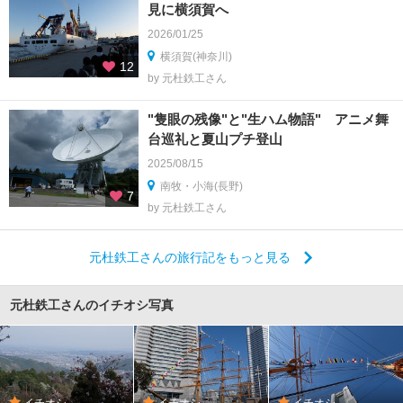
見に横須賀へ
2026/01/25
横須賀(神奈川)
12
by 元杜鉄工さん
"隻眼の残像"と"生ハム物語" アニメ舞
台巡礼と夏山プチ登山
2025/08/15
南牧・小海(長野)
7
by 元杜鉄工さん
元杜鉄工さんの旅行記をもっと見る
元杜鉄工さんのイチオシ写真
イチオシ
イチオシ
イチオシ