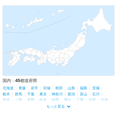
45
国内：
都道府県
北海道
青森
岩手
宮城
秋田
山形
福島
茨城
栃木
群馬
千葉
東京
神奈川
新潟
富山
石川
福井
山梨
長野
岐阜
静岡
愛知
三重
滋賀
京都
大阪
兵庫
奈良
和歌山
鳥取
島根
岡山
広島
もっと見る
山口
徳島
香川
愛媛
高知
福岡
佐賀
長崎
熊本