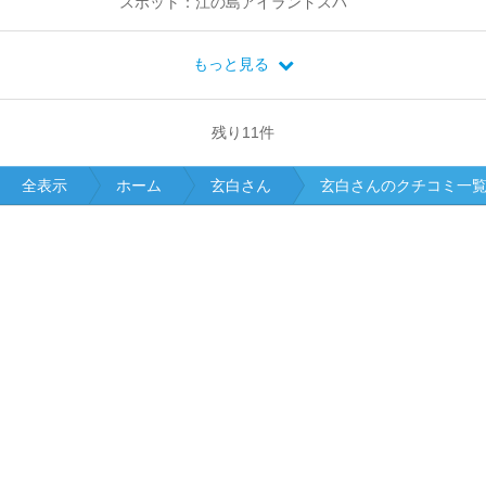
スポット：江の島アイランドスパ
もっと見る
残り
11
件
全表示
ホーム
玄白さん
玄白さんのクチコミ一