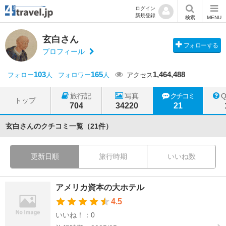
ログイン
新規登録
検索
MENU
玄白さん
フォローする
プロフィール
103
165
1,464,488
フォロー
人
フォロワー
人
アクセス
旅行記
写真
クチコミ
トップ
704
34220
21
玄白さんのクチコミ一覧（21件）
更新日順
旅行時期
いいね数
アメリカ資本の大ホテル
4.5
いいね！：0