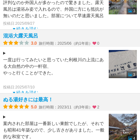
評判なのか外国人が多かったので驚きました。露天
風呂は湯浴み姿で入れるので、外国に方にも抵抗が
3
無いのだと思いました。部屋について早速露天風呂
へ行きました。川
投稿日:2025/09/27
続きを読む
混浴大露天風呂
3.0
旅行時期：2025/06（約1年前）
0
一度は行ってみたいと思っていた利根川の上流にあ
る大自然の中の一軒宿、
やっと行くことができた。
3
混浴露天風呂めぐりは、男女とも湯あみ着必須にな
投稿日:2025/07/10
ったので女性でも安心して入れます。
続きを読む
湯あみ着は汪
ぬる湯好きには最高！
5.0
旅行時期：2023/11（約3年前）
2
案内された部屋は一番新しい東館でしたが、それで
も昭和41年築なので、少し古さがありました。一般
的な和室です。
4