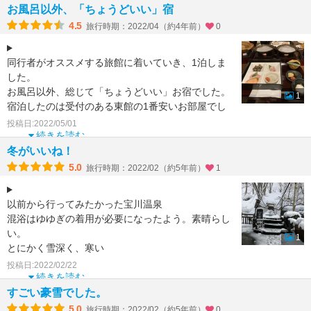
お風呂以外、「ちょうどいい」宿
4.5
旅行時期：2022/04（約4年前）
0
同行者がオススメする旅館に着いていき、1泊しま
した。
お風呂以外、総じて「ちょうどいい」お宿でした。
1
宿泊したのは受付のある東館の1番安いお部屋でし
た。2人で8畳、広々していて、小綺麗でトイレと手
投稿日:2022/05/01
続きを読む
冬がいいね！
5.0
旅行時期：2022/02（約5年前）
1
以前から行ってみたかった宝川温泉
混浴はゆゆぎの着用が必要になったよう。素晴らし
い。
1
とにかく雪深く、寒い
でも、最高のロケーション
投稿日:2022/02/22
非日常が味わえます
続きを読む
ガッツリ刺青の子供連れがいたので
すごい豪雪でした。
5.0
旅行時期：2022/02（約5年前）
0