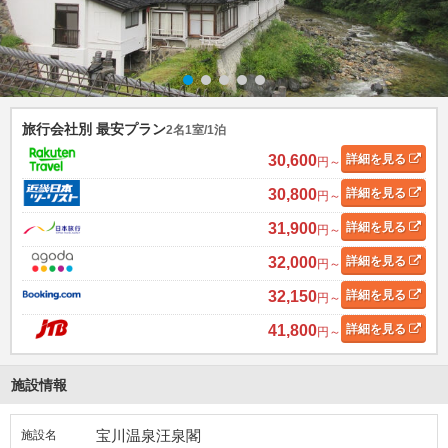
旅行会社別 最安プラン
2名1室/1泊
30,600
詳細
を見る
円～
30,800
詳細
を見る
円～
31,900
詳細
を見る
円～
32,000
詳細
を見る
円～
32,150
詳細
を見る
円～
41,800
詳細
を見る
円～
施設情報
宝川温泉汪泉閣
施設名