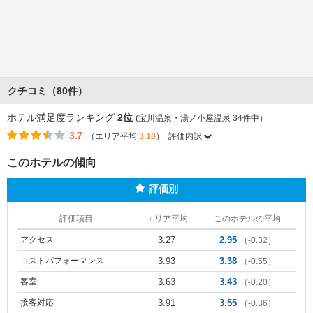
クチコミ（80件）
ホテル満足度ランキング
2位
(宝川温泉・湯ノ小屋温泉 34件中）
3.7
（エリア平均
3.18
）
評価内訳
このホテルの傾向
評価別
評価項目
エリア平均
このホテルの平均
アクセス
3.27
2.95
（-0.32）
コストパフォーマンス
3.93
3.38
（-0.55）
客室
3.63
3.43
（-0.20）
接客対応
3.91
3.55
（-0.36）