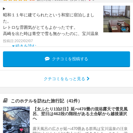
昭和１１年に建てられたという和室に宿泊しまし
た。
レトロな雰囲気がとてもよかったです。
9
高崎を出た時は青空で雪も無かったのに、宝川温泉
は大雪で建物も雪で埋まっていました。
投稿日:2022/02/07
お目当ての露天風呂は雪
続きを読む
クチコミを投稿する
クチコミをもっと見る
このホテルを訪ねた旅行記（41件）
【女ふたり1泊2日】延べ470畳の混浴露天で雪見風
呂、翌日は462段の階段がある土合駅から越後湯沢
へ
露天風呂の広さが延べ470畳ある群馬は宝川温泉の汪泉
10