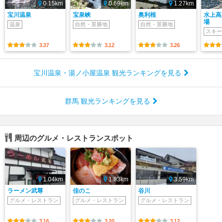
0.15km
0.69km
1.27km
宝川温泉
宝泉峡
奥利根
水上高
場
温泉
自然・景勝地
自然・景勝地
スキー
3.37
3.12
3.26
宝川温泉・湯ノ小屋温泉 観光ランキングを見る
群馬 観光ランキングを見る
周辺のグルメ・レストランスポット
1.04km
1.83km
3.59km
ラーメン武尊
佳のこ
谷川
グルメ・レストラン
グルメ・レストラン
グルメ・レストラン
3.16
3.20
3.12