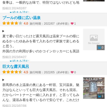
食事は、一般的なお味で、特別ではないけれども地
域の食材を使ったメニューでした。
投稿日:2024/02/07
続きを読む
建
プールの様に広い温泉
4.0
旅行時期：2022/07（約4年前）
1
夏で暑い日だったけど露天風呂は温泉プールの様に
ぬるかったゆあみを着て入れるので家族で楽しめる
と思う。
0
外国の方の利用が多いのかコインロッカーにも英語
が記されていた。
投稿日:2023/04/27
朝早くなら露天風呂も日帰り客が
続きを読む
巨大な露天風呂
4.5
旅行時期：2022/05（約4年前）
0
群馬県の水上温泉の奥にある一軒宿、宝川温泉。魅
力はなんといっても巨大な露天風呂。それも混浴。
だからパートナーと一緒に入れます。と言ってもみ
1
んな、湯浴み着を着ているので安心です。これだけ
の大きさの露天風
投稿日:2023/07/06