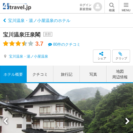
ログイン
新規登録
検索
MENU
宝川温泉・湯ノ小屋温泉のホテル
宝川温泉汪泉閣
旅館
3.7
80件のクチコミ
宝川温泉・湯ノ小屋温泉
シェア
クリップ
地図
ホテル概要
クチコミ
旅行記
写真
周辺情報