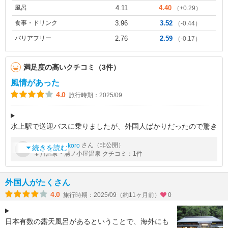
風呂
4.11
4.40
（+0.29）
食事・ドリンク
3.96
3.52
（-0.44）
バリアフリー
2.76
2.59
（-0.17）
満足度の高いクチコミ（3件）
風情があった
4.0
旅行時期：2025/09
水上駅で送迎バスに乗りましたが、外国人ばかりだったので驚き
ました。年配の運転手が片言の英語で、水上駅前に佇んでいる外
by
さん（非公開）
bokukorokoro
国人をバスに案内していました。フロントスタッフも外国人でし
続きを読む
宝川温泉・湯ノ小屋温泉 クチコミ：1件
たが、丁寧に日本語で対応し
外国人がたくさん
4.0
旅行時期：2025/09（約11ヶ月前）
0
日本有数の露天風呂があるということで、海外にも