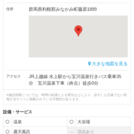
群馬県利根郡みなかみ町藤原1899
住所
大きな地図を見る
JR上越線 水上駅から宝川温泉行きバス乗車35
アクセス
分 宝川温泉下車（終点）徒歩0分
※施設情報については、時間の経過による変化などにより、必ずしも正確でない情
報が当サイトに掲載されている可能性があります。
設備・サービス
温泉
大浴場
露天風呂
―
混浴あり