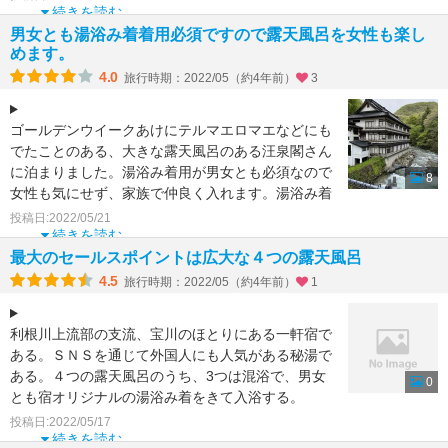
続きを読む
男女とも湯浴み着着用必須ですので露天風呂を女性も楽し
めます。
4.0
旅行時期：2022/05（約4年前）
3
ゴールデンウイークあけにテルマエロマエなどにも
でたことのある、大きな露天風呂のある汪泉閣さん
に泊まりました。湯浴み着用が男女とも必須なので
8
女性も気にせず、家族で仲良く入れます。湯浴み着
の脱水機もあり２
投稿日:2022/05/21
続きを読む
最大のセールスポイントは広大な４つの露天風呂
4.5
旅行時期：2022/05（約4年前）
1
利根川上流部の支流、宝川のほとりにある一軒宿で
ある。ＳＮＳを通じて外国人にも人気がある秘湯で
ある。４つの露天風呂のうち、3つは混浴で、男女
0
とも宿オリジナルの湯浴み着をきて入浴する。
透明な単純泉だが
投稿日:2022/05/17
続きを読む