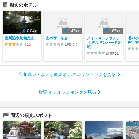
周辺のホテル
0.04km
1.47km
1.67km
宝川温泉別館文山
山の宿 奈倉
フォレストラウンジ
湯の小
(ホテルサンバード別
ヂ 雪
3.15
評価なし
館)
評価なし
宝川温泉・湯ノ小屋温泉 ホテルランキングを見る
群馬 ホテルランキングを見る
周辺の観光スポット