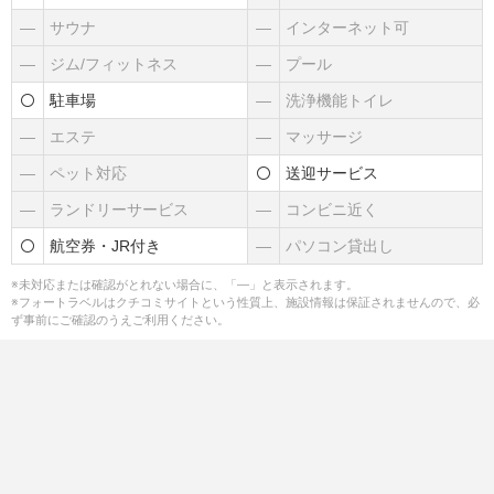
―
サウナ
―
インターネット可
―
ジム/フィットネス
―
プール
駐車場
―
洗浄機能トイレ
―
エステ
―
マッサージ
―
ペット対応
送迎サービス
―
ランドリーサービス
―
コンビニ近く
航空券・JR付き
―
パソコン貸出し
※未対応または確認がとれない場合に、「―」と表示されます。
※フォートラベルはクチコミサイトという性質上、施設情報は保証されませんので、必
ず事前にご確認のうえご利用ください。