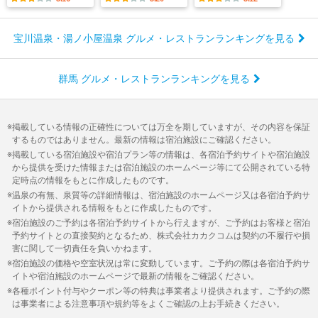
宝川温泉・湯ノ小屋温泉 グルメ・レストランランキングを見る
群馬 グルメ・レストランランキングを見る
掲載している情報の正確性については万全を期していますが、その内容を保証
するものではありません。最新の情報は宿泊施設にご確認ください。
掲載している宿泊施設や宿泊プラン等の情報は、各宿泊予約サイトや宿泊施設
から提供を受けた情報または宿泊施設のホームページ等にて公開されている特
定時点の情報をもとに作成したものです。
温泉の有無、泉質等の詳細情報は、宿泊施設のホームページ又は各宿泊予約サ
イトから提供される情報をもとに作成したものです。
宿泊施設のご予約は各宿泊予約サイトから行えますが、ご予約はお客様と宿泊
予約サイトとの直接契約となるため、株式会社カカクコムは契約の不履行や損
害に関して一切責任を負いかねます。
宿泊施設の価格や空室状況は常に変動しています。ご予約の際は各宿泊予約サ
イトや宿泊施設のホームページで最新の情報をご確認ください。
各種ポイント付与やクーポン等の特典は事業者より提供されます。ご予約の際
は事業者による注意事項や規約等をよくご確認の上お手続きください。