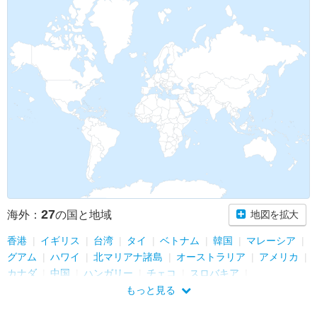
27
海外：
の国と地域
地図を拡大
香港
イギリス
台湾
タイ
ベトナム
韓国
マレーシア
グアム
ハワイ
北マリアナ諸島
オーストラリア
アメリカ
カナダ
中国
ハンガリー
チェコ
スロバキア
オーストリア
シンガポール
マカオ
アラブ首長国連邦
もっと見る
エジプト
ドイツ
フランス
イタリア
カタール