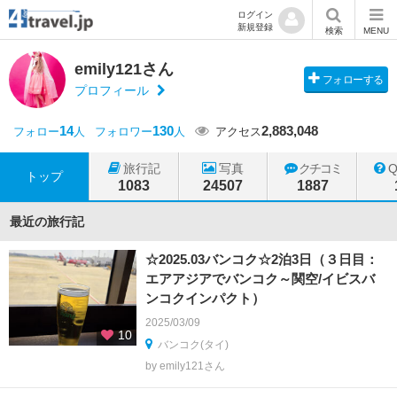
ログイン
新規登録
検索
MENU
emily121さん
フォローする
プロフィール
14
130
2,883,048
フォロー
人
フォロワー
人
アクセス
旅行記
写真
クチコミ
トップ
1083
24507
1887
最近の旅行記
☆2025.03バンコク☆2泊3日（３日目：
エアアジアでバンコク～関空/イビスバ
ンコクインパクト）
2025/03/09
10
バンコク(タイ)
by emily121さん