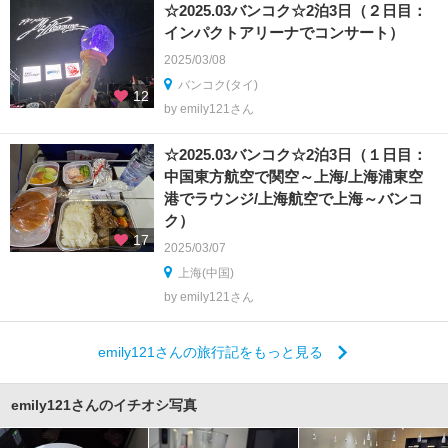
☆2025.03バンコク☆2泊3日（２日目：
インパクトアリーナでコンサート）
2025/03/08
バンコク(タイ)
12
by emily121さん
☆2025.03バンコク☆2泊3日（１日目：
中国東方航空で関空～上海/上海浦東空
港でラウンジ/上海航空で上海～バンコ
ク）
17
2025/03/07
上海(中国)
by emily121さん
emily121さんの旅行記をもっと見る
emily121さんのイチオシ写真