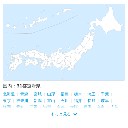
フィンランド
31
国内：
都道府県
北海道
青森
宮城
山形
福島
栃木
埼玉
千葉
東京
神奈川
新潟
富山
石川
福井
長野
岐阜
静岡
愛知
三重
滋賀
京都
大阪
兵庫
奈良
広島
愛媛
福岡
長崎
熊本
宮崎
沖縄
もっと見る