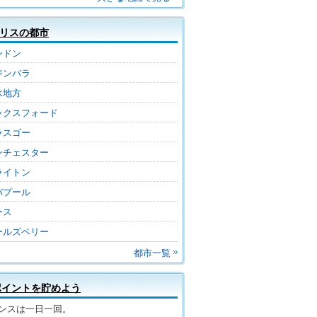
リスの都市
ンドン
ジンバラ
水地方
ックスフォード
ラスゴー
ンチェスター
ライトン
バプール
ース
ールズベリー
都市一覧
ポイントを貯めよう
ンスは一日一回。