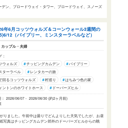
ガーデン、ブロードウェイ・タワー、ブロードウェイ、スノーズ
026年6月コッツウォルズ＆コーンウォール3週間の
(5)6/12（バイブリー、ミンスターラベルなど）
：
カップル・夫婦
グ：
ツウォルズ
#
チッピングカムデン
#
バイブリー
スターラベル
#
レンタカーの旅
で回るコッツウォルズ
#
村巡り
#
はちみつ色の家
ィントンのホワイトホース
#
ドーバーズヒル
2026/06/07 - 2026/06/30 (約2ヶ月前)
票
上がりました。午前中は曇りでどんよりした天気でしたが、お昼
紙写真はチッピングカムデン郊外のドーバーズヒルからの眺