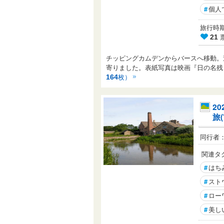
#
個人
旅行時期： 
21
チッピングカムデンからバースへ移動。
寄りました。表紙写真は映画『日の名残
枚）
164
2
旅
同行者
関連タ
#
はち
#
スト
#
ロー
#
美し