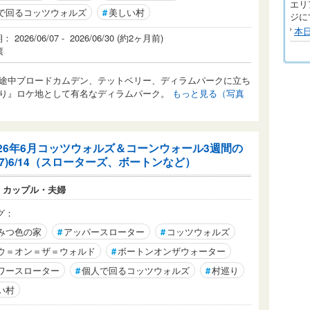
エリ
で回るコッツウォルズ
#
美しい村
ジに
本
2026/06/07 - 2026/06/30 (約2ヶ月前)
票
途中ブロードカムデン、テットベリー、ディラムパークに立ち
り』ロケ地として有名なディラムパーク。
もっと見る（写真
026年6月コッツウォルズ＆コーンウォール3週間の
(7)6/14（スローターズ、ボートンなど）
：
カップル・夫婦
グ：
みつ色の家
#
アッパースローター
#
コッツウォルズ
ウ＝オン＝ザ＝ウォルド
#
ボートンオンザウォーター
ワースローター
#
個人で回るコッツウォルズ
#
村巡り
い村