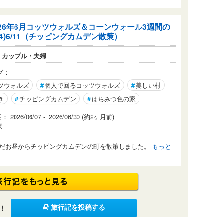
026年6月コッツウォルズ＆コーンウォール3週間の
(4)6/11（チッピングカムデン散策）
：
カップル・夫婦
グ：
ツウォルズ
#
個人で回るコッツウォルズ
#
美しい村
き
#
チッピングカムデン
#
はちみつ色の家
2026/06/07 - 2026/06/30 (約2ヶ月前)
票
だお昼からチッピングカムデンの町を散策しました。
もっと
！
旅行記を投稿する