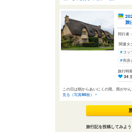
2
旅
同行者
関連タ
#
コッ
#
街歩
旅行時期： 
34
この日は朝からあいにくの雨。雨がやん
見る（写真
枚）
90
旅行記を投稿してみよう