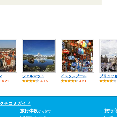
ン
ツェルマット
イスタンブール
ブリュッ
4.21
4.15
4.51
 クチコミガイド
旅行体験
旅行
から探す