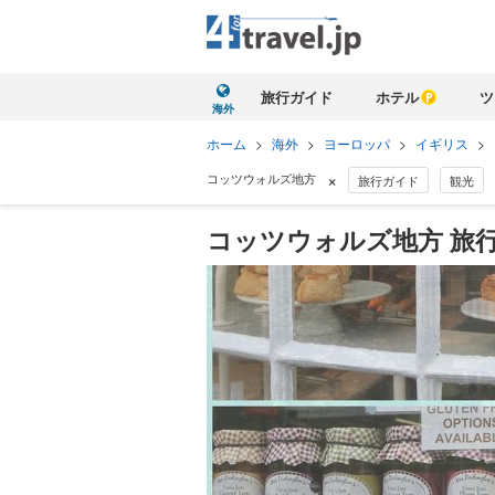
旅行ガイド
ホテル
ツ
海外
ホーム
>
海外
>
ヨーロッパ
>
イギリス
>
×
コッツウォルズ地方
旅行ガイド
観光
コッツウォルズ地方 旅