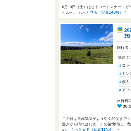
6月13日（土）はヒドコートマナー・
ヒルへ。
もっと見る（写真
枚）
140
2
旅
同行者
関連タ
#
コッ
#
ミン
#
個人
#
アフ
旅行時期： 
36
この日は最高気温がようやく20度まで
過ぎから晴れはじめ、その後快晴に。表
め。
もっと見る（写真
枚）
111