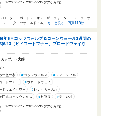
2026/06/07 - 2026/06/30 (約2ヶ月前)
票
スローター、ボートン・オン・ザ・ウォーター、ストウ・オ
ワースローターのオールドミル。
もっと見る（写真
枚）
118
026年6月コッツウォルズ＆コーンウォール3週間の
(6)6/13（ヒドコートマナー、ブロードウェイな
）
：
カップル・夫婦
グ：
みつ色の家
#
コッツウォルズ
#
スノーズヒル
コートマナー
#
ブロードウェイ
ードウェイタワー
#
レンタカーの旅
で回るコッツウォルズ
#
村巡り
#
美しい村
2026/06/07 - 2026/06/30 (約2ヶ月前)
票