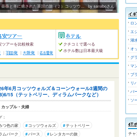
薔薇と羊に癒された英国の旅（１）コッツウ...
薔薇と羊に癒された英国の旅（２）コッツウ...
by sanaboさん
by sanaboさん
イギ
ロ
エ
湖
安ツアーを比較検索
クチコミで選べる
オ
ホテル数は日本最大級
グ
マ
ブ
リ
026年6月コッツウォルズ＆コーンウォール3週間の
バ
(8)6/15（テットベリー、ディラムパークなど）
ソ
：
カップル・夫婦
グ：
4T
みつ色の家
#
コッツウォルズ
#
テットベリー
チャ
ラムパーク
#
バース
#
レンタカーの旅