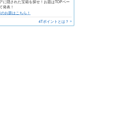
アに隠された宝箱を探せ！お題はTOPペー
て発表！
日のお題はこちら！
4Tポイントとは？