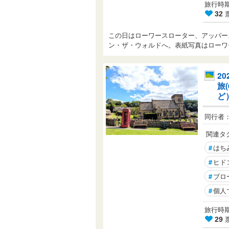
旅行時期： 
32
この日はローワースローター、アッパー
ン・ザ・ウォルドへ。表紙写真はロー
2
旅
ど
同行者
関連タ
#
はち
#
ヒド
#
ブロ
#
個人
旅行時期： 
29