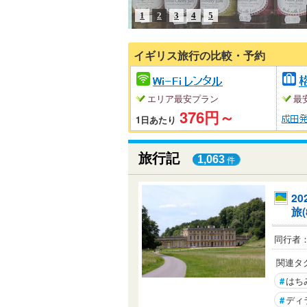
1
2
3
4
5
イギリス旅行の比較・予約
エリア最安プラン
最
376円～
1日あたり
旅行記
1,063
件
2
旅
同行者
関連タ
#
はち
#
ディ