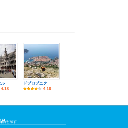
セル
ドブロブニク
4.18
4.18
商品
を探す