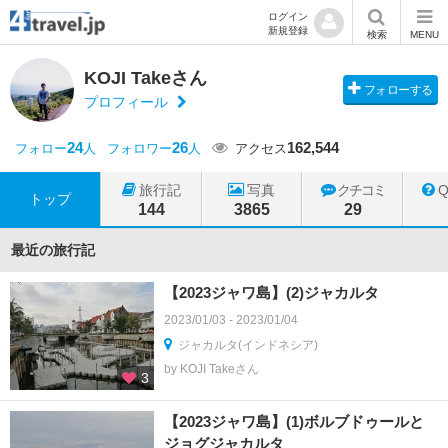
ログイン
新規登録
検索
MENU
KOJI Takeさん
フォローする
プロフィール
24
26
162,544
フォロー
人
フォロワー
人
アクセス
旅行記
写真
クチコミ
トップ
144
3865
29
最近の旅行記
【2023ジャワ島】(2)ジャカルタ
2023/01/03 - 2023/01/04
ジャカルタ(インドネシア)
by KOJI Takeさん
3
【2023ジャワ島】(1)ボルブドゥールと
ジョグジャカルタ