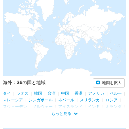
36
海外：
の国と地域
地図を拡大
タイ
ラオス
韓国
台湾
中国
香港
アメリカ
ペルー
マレーシア
シンガポール
ネパール
スリランカ
ロシア
スウェーデン
ノルウェー
アイスランド
インド
オランダ
オーストリア
スロバキア
ヨルダン
イスラエル
もっと見る
フィンランド
エストニア
ラトビア
リトアニア
ポーランド
南アフリカ共和国
ミャンマー
アイルランド