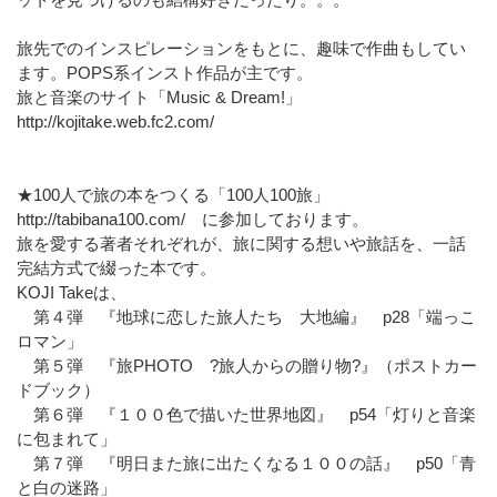
旅先でのインスピレーションをもとに、趣味で作曲もしてい
ます。POPS系インスト作品が主です。
旅と音楽のサイト「Music & Dream!」
http://kojitake.web.fc2.com/
★100人で旅の本をつくる「100人100旅」
http://tabibana100.com/ に参加しております。
旅を愛する著者それぞれが、旅に関する想いや旅話を、一話
完結方式で綴った本です。
KOJI Takeは、
第４弾 『地球に恋した旅人たち 大地編』 p28「端っこ
ロマン」
第５弾 『旅PHOTO ?旅人からの贈り物?』（ポストカー
ドブック）
第６弾 『１００色で描いた世界地図』 p54「灯りと音楽
に包まれて」
第７弾 『明日また旅に出たくなる１００の話』 p50「青
と白の迷路」