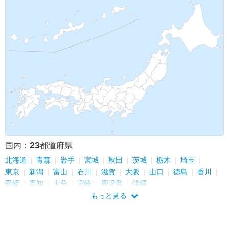
イギリス
カンボジア
ベトナム
ブルネイ
インドネシア
オーストラリア
23
国内：
都道府県
北海道
青森
岩手
宮城
秋田
茨城
栃木
埼玉
東京
新潟
富山
石川
滋賀
大阪
山口
徳島
香川
愛媛
高知
大分
宮崎
鹿児島
沖縄
もっと見る