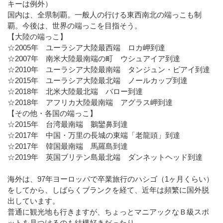
キーは例外）
国内は、全県制覇。一般人の行ける東西南北の端っこも制
覇。今後は、世界の端っこを目指そう。
【大陸の端っこ】
☆2005年 ユーラシア大陸最西端 ロカ岬到達
☆2007年 南米大陸最南端の町 ウシュアイア到達
☆2010年 ユーラシア大陸最南端 タンジュン・ピアイ到達
☆2015年 ユーラシア大陸最北端 ノールカップ到達
☆2018年 北米大陸最北端 バロー到達
☆2018年 アフリカ大陸最南端 アグラス岬到達
【その他・各国の端っこ】
☆2015年 台湾最南端 鵝鑾鼻到達
☆2017年 中国・万里の長城の東端「老龍頭」到達
☆2017年 韓国最南端 馬羅島到達
☆2019年 英国ブリテン島最北端 ダンネットヘッド到達
海外は、97年ヨーロッパで卒業旅行のハシゴ（1ヶ月くらい）
をしてから、しばらくブランクを経て、近年は頻繁に国外脱
出しています。
普通に観光地も行きますが、ちょっとマニアックなＢ級スポ
ットを見つけるのも結構好きだったり。。。