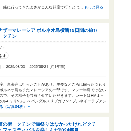
一緒に行ってきたまさかこんな頻度で行くとは…
もっと見る
ナザーマレーシア ボルネオ島横断19日間の旅1/
 クチン
グ：
ネオ
2025/08/03 - 2025/08/21 (約1年前)
岸、東海岸は行ったことがあり、主要なところは回ったつもり
ボルネオ島もまたマレーシアの一部です。マレー半島ではない
ので、その様子を共有させていただきます。レートはRM１＝
ントゥル4.ミリ5.ムル6.バンダルスリブガワン7.ブルネイーラブアン
る（写真
枚）
34
猫の街」クチンで猫祭りはなかったけれどクチ
・フェスティバルを楽しんだ2024年夏