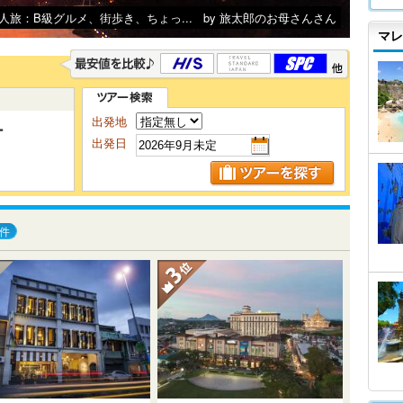
人旅：B級グルメ、街歩き、ちょっ...
by 旅太郎のお母さんさん
マレ
出発地
ー
出発日
件