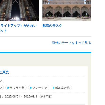
（ライトアップ）がきれい
魅惑のモスク
ポット
海外のテーマをすべて見る
た来た
グ：
ン
#
サワラク州
#
マレーシア
#
ボルネオ島
2025/08/01 - 2025/08/31 (約1年前)