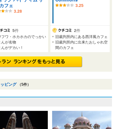
 カフェ
3.25
3.28
5
件
2
件
ワフワ・ホカホカのでっかい
旧裁判所内にある西洋風カフェ
まんが名物
旧裁判所内に出来たおしゃれ空
まんがデカい！
間のカフェ
ョッピング
（5件）