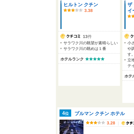
ヒルトン クチン
ザ
イ
3.38
13
件
サラワク川の眺望が素晴らしい
小
サラワク川の眺めは１番
や
す
ホテルランク
立
テ
ホテ
プルマン クチン ホテル
位
4
｜
3.28