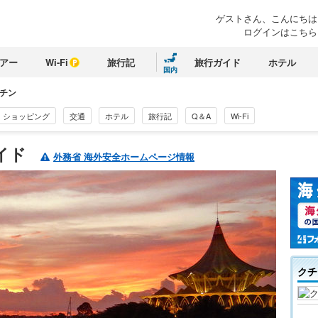
ゲストさん、
こんにちは
ログインはこちら
アー
Wi-Fi
旅行記
旅行ガイド
ホテル
国内
チン
ショッピング
交通
ホテル
旅行記
Q＆A
Wi-Fi
イド
外務省 海外安全ホームページ情報
クチ