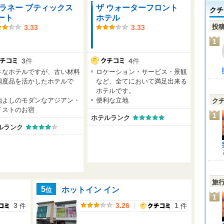
 ラネー ブティックス
ザ ウォーターフロント
クチ
ート
ホテル
投
3.33
3.33
1
3
件
4
件
さなホテルですが、古い材料
ロケーション・サービス・景観
調度品を活かしたホテルで
など、全てにおいて満足出来る
。
ホテルです。
地よしのモダンなアジアン・
便利な立地
ク
イストのお宿
1
ホテルランク
ルランク
旅
ホットイン イン
位
5
1
件
｜
件
3
3.26
1