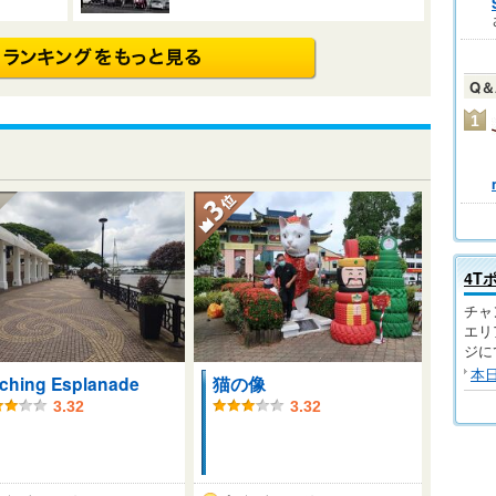
Q
1
4T
チャ
エリ
ジに
本
ching Esplanade
猫の像
3.32
3.32