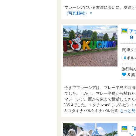
マレーシアにいる友達に会いに、友達と
（写真
枚）
16
ア
９
関連タ
#
ボル
旅行時期： 
票
8
今までマレーシアは、マレー半島の西海
でした。しかし、マレー半島から離れた
マレーシア。西から東まで横断してきた
\35.4でした。1.クチン★2.シブ3.ビ
8.コタキナバル9.キナバル公園
もっと見
「
ン