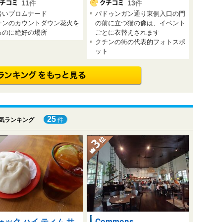
11
件
13
件
沿いプロムナード
パドゥンガン通り東側入口の門
チンのカウントダウン花火を
の前に立つ猫の像は、イベント
るのに絶好の場所
ごとに衣替えされます
クチンの街の代表的フォトスポ
ット
25
気ランキング
件
ォック ハイ ティム サ
Commons