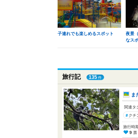
子連れでも楽しめるスポット
夜景
なス
旅行記
135
件
ま
関連タ
#
クチ
旅行時期： 
票
9