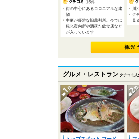
15
件
街の中心にあるコロニアルな建
川
物
ク
中庭が優雅な旧裁判所。今では
見
観光案内所や洒落た飲食店など
が入っています
グルメ・レストラン
クチコミ人
トップスポット フード
フ