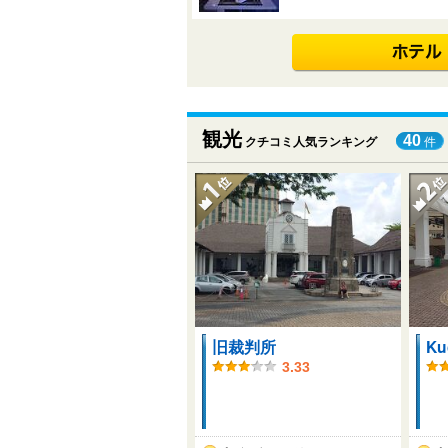
観光
40
クチコミ人気ランキング
件
旧裁判所
Ku
3.33