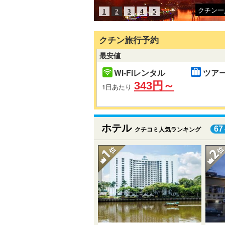
クチン一
1
2
3
4
5
クチン旅行予約
最安値
Wi-Fiレンタル
ツア
343円～
1日あたり
ホテル
67
クチコミ人気ランキング