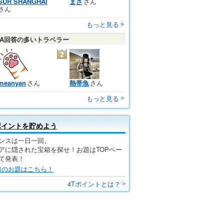
SUR SHANGHAI
まさ
さん
さん
もっと見る
＆A回答の多いトラベラー
2
meanyan
さん
熱帯魚
さん
もっと見る
ポイントを貯めよう
ンスは一日一回。
アに隠された宝箱を探せ！お題はTOPペー
て発表！
日のお題はこちら！
4Tポイントとは？