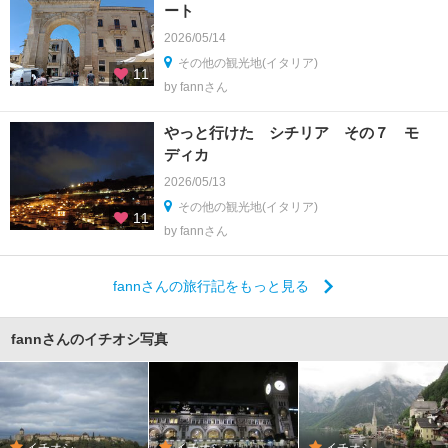
ート
2026/05/14
その他の観光地(イタリア)
11
by fannさん
やっと行けた シチリア その７ モ
ディカ
2026/05/13
その他の観光地(イタリア)
11
by fannさん
fannさんの旅行記をもっと見る
fannさんのイチオシ写真
イチオシ
イチオシ
イチオシ