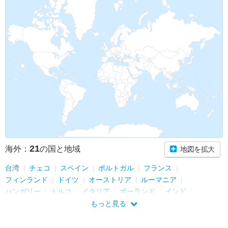
21
海外：
の国と地域
地図を拡大
台湾
チェコ
スペイン
ポルトガル
フランス
フィンランド
ドイツ
オーストリア
ルーマニア
ハンガリー
トルコ
イタリア
ポーランド
インド
アルジェリア
オランダ
マレーシア
シンガポール
もっと見る
ベルギー
中国
ルクセンブルク