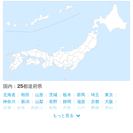
25
国内：
都道府県
北海道
秋田
山形
茨城
栃木
群馬
埼玉
東京
神奈川
新潟
山梨
長野
静岡
滋賀
京都
大阪
兵庫
奈良
和歌山
鳥取
広島
山口
愛媛
高知
沖縄
もっと見る