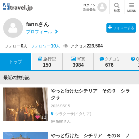
ログイン
新規登録
検索
MENU
fannさん
フォローする
プロフィール
0
10
223,504
フォロー
人
フォロワー
人
アクセス
旅行記
写真
クチコミ
トップ
150
3984
676
最近の旅行記
やっと行けたシチリア その９ シラ
クサ
2026/05/15
シラクーサ(イタリア)
10
by fannさん
やっと行けた シチリア その８ ノ