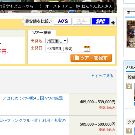
の苦労もどこへやら 《 オーストリア...
by ねんきん老人さん
オー
出発地
ー
出発日
円-
ハル
すべて見る
投
1
）／はじめての中欧4ヵ国 9つの厳選
489,000～539,000円
※燃油込み
羽田〜フランクフルト間）利用／充実の
ク
509,000～509,000円
※燃油込み
1