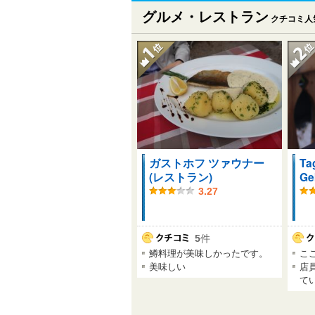
グルメ・レストラン
クチコミ人
ガストホフ ツァウナー
Ta
(レストラン)
Ge
3.27
5
件
鱒料理が美味しかったです。
こ
美味しい
店
て