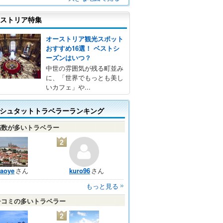
ストリア特集
オーストリア観光スポット
おすすめ16選！ ベストシ
ーズンはいつ？
中世の雰囲気が残る町並み
に、「世界でもっとも美し
いカフェ」や...
シュタットトラベラーランキング
稿数が多いトラベラー
2
laoye
さん
kuro96
さん
もっと見る
チコミの多いトラベラー
2