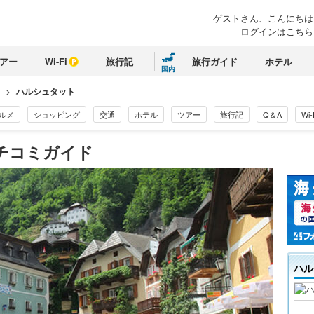
ゲストさん、
こんにちは
ログインはこちら
アー
Wi-Fi
旅行記
旅行ガイド
ホテル
国内
>
ハルシュタット
ルメ
ショッピング
交通
ホテル
ツアー
旅行記
Q＆A
Wi-
クチコミガイド
ハル