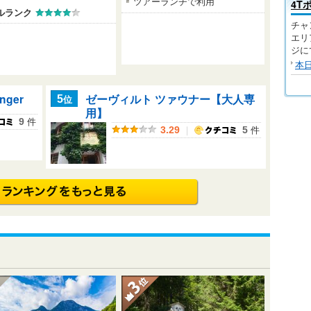
ツアーランチで利用
4T
ルランク
チャ
エリ
ジに
本
Anger
ゼーヴィルト ツァウナー【大人専
位
5
用】
件
9
｜
件
3.29
5