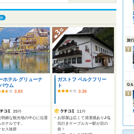
件
旅
1
ーホテル グリューナ
ガストフ ベルクフリー
Q
 バウム
ト
3.83
3.36
1
35
件
11
件
光明媚な観光地の中心に位置
お部屋は広くて清潔感あり♪塩
るホテルです。
坑行きケーブルカー駅が目の
クセス抜群
前！