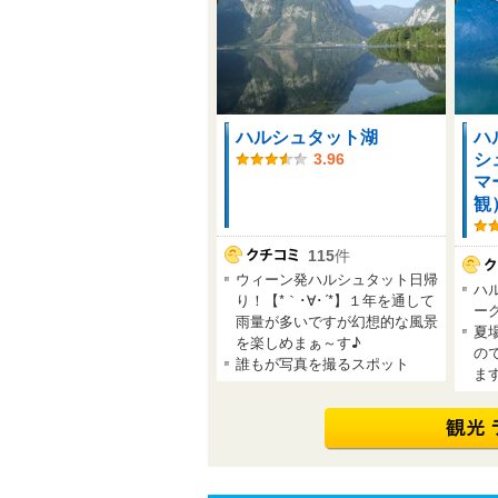
ハルシュタット湖
ハ
シ
3.96
マ
観
115
件
ウィーン発ハルシュタット日帰
ハ
り！【*｀･∀･´*】１年を通して
ー
雨量が多いですが幻想的な風景
夏
を楽しめまぁ～す♪
の
誰もが写真を撮るスポット
ま