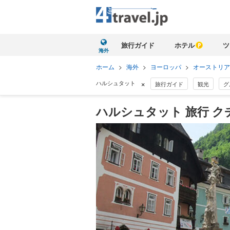
旅行ガイド
ホテル
ツ
海外
ホーム
>
海外
>
ヨーロッパ
>
オーストリア
×
ハルシュタット
旅行ガイド
観光
グ
ハルシュタット 旅行 