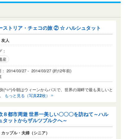
ーストリア・チェコの旅 ② ☆ ハルシュタット
：
友人
グ：
遺産
2014/03/27 - 2014/03/27 (約12年前)
票
(^○^)今朝はウィーンからバスで、世界の湖畔で最も美しいと
す。
もっと見る（写真
枚）
22
欧８都市周遊 世界一美しい〇〇〇を訪ねて～ハル
ュタットからザルツブルクへ～
：
カップル・夫婦（シニア）