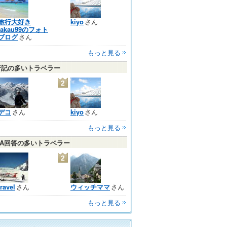
旅行大好き
kiyo
さん
takau99のフォト
ブログ
さん
もっと見る
行記の多いトラベラー
2
デコ
さん
kiyo
さん
もっと見る
＆A回答の多いトラベラー
2
travel
さん
ウィッチママ
さん
もっと見る