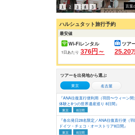
言葉
1
2
3
4
5
ハルシュタット旅行予約
最安値
Wi-Fiレンタル
ツア
376円～
25.20
万
1日あたり
ツアーを出発地から選ぶ
東京
名古屋
『ANA往復直行便利用（羽田〜ウィーン間
体験と8つの世界遺産巡り 8日間』
東京
8日間
『各出発日28名限定／ANA往復直行便（
ドイツ・チェコ・オーストリア8日間』
東京
8日間