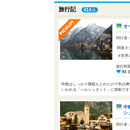
旅行記
414
件
オ
同行者
関連タ
#
世界
旅行時期： 
93
昨晩はしっかり睡眠もとれたので気分爽快
いわれる「ハルシュタット」に移動で
中
シ
同行者