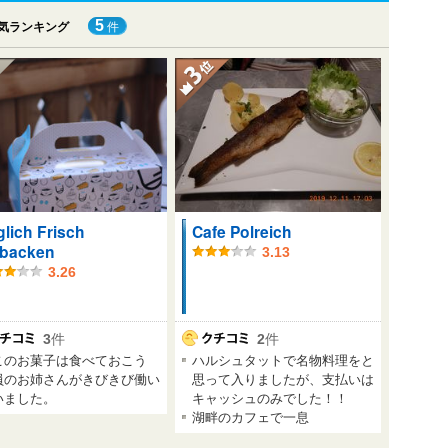
5
気ランキング
件
glich Frisch
Cafe Polreich
backen
3.13
3.26
3
件
2
件
このお菓子は食べておこう
ハルシュタットで名物料理をと
員のお姉さんがきびきび働い
思って入りましたが、支払いは
いました。
キャッシュのみでした！！
湖畔のカフェで一息