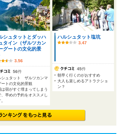
ルシュタットとダッハ
ハルシュタット塩坑
ュタイン（ザルツカン
3.47
ーグートの文化的景
）
3.56
45
件
56
件
朝早く行くのがおすすめ
ルシュタット ザルツカンマ
大人も楽しめるアトラクショ
グートの文化的景観
ン？
場は宿がすぐ埋まってしまう
で、早めの予約をオススメし
す。