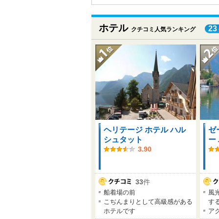
ホテル
23
クチコミ人気ランキング
ヘリテージ ホテル ハル
ゼ
シュタット
ー
3.90
33
件
船着場の前
風
こぢんまりとして高級感がある
す
ホテルです
ア