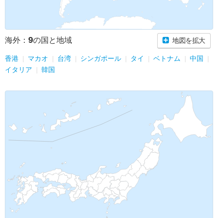
9
海外：
の国と地域
地図を拡大
香港
マカオ
台湾
シンガポール
タイ
ベトナム
中国
イタリア
韓国