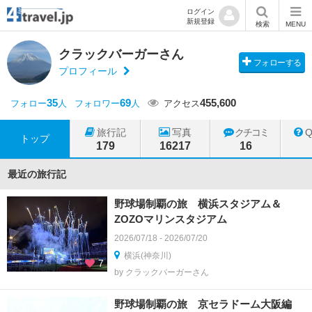
ログイン
新規登録
検索
MENU
クラックバーガーさん
フォローする
プロフィール
35
69
455,600
フォロー
人
フォロワー
人
アクセス
旅行記
写真
クチコミ
トップ
179
16217
16
最近の旅行記
野球場制覇の旅 横浜スタジアム＆
ZOZOマリンスタジアム
2026/07/18 - 2026/07/20
横浜(神奈川)
7
by クラックバーガーさん
野球場制覇の旅 京セラドーム大阪編