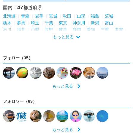
47
国内：
都道府県
北海道
青森
岩手
宮城
秋田
山形
福島
茨城
栃木
群馬
埼玉
千葉
東京
神奈川
新潟
富山
石川
福井
山梨
長野
岐阜
静岡
愛知
三重
滋賀
京都
大阪
兵庫
奈良
和歌山
鳥取
島根
岡山
もっと見る
広島
山口
徳島
香川
愛媛
高知
福岡
佐賀
長崎
熊本
大分
宮崎
鹿児島
沖縄
フォロー（35）
もっと見る
フォロワー（69）
もっと見る