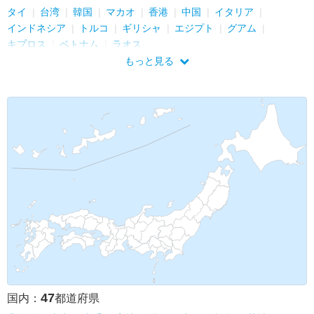
タイ
台湾
韓国
マカオ
香港
中国
イタリア
インドネシア
トルコ
ギリシャ
エジプト
グアム
キプロス
ベトナム
ラオス
もっと見る
47
国内：
都道府県