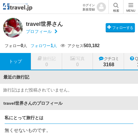
ログイン
新規登録
検索
MENU
travel世界さん
フォローする
プロフィール
0
1
503,182
フォロー
人
フォロワー
人
アクセス
旅行記
写真
クチコミ
トップ
0
0
3168
最近の旅行記
旅行記はまだ投稿されていません。
travel世界さんのプロフィール
私にとって旅行とは
無くせないものです。