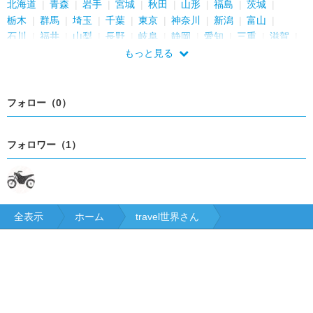
北海道
青森
岩手
宮城
秋田
山形
福島
茨城
栃木
群馬
埼玉
千葉
東京
神奈川
新潟
富山
石川
福井
山梨
長野
岐阜
静岡
愛知
三重
滋賀
京都
大阪
兵庫
奈良
和歌山
鳥取
島根
岡山
もっと見る
広島
山口
徳島
香川
愛媛
高知
福岡
佐賀
長崎
熊本
大分
宮崎
鹿児島
沖縄
フォロー（0）
フォロワー（1）
全表示
ホーム
travel世界さん