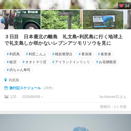
34
３日目 日本最北の離島 礼文島•利尻島に行く地球上
で礼文島しか咲かないレブンアツモリソウを見に
#
利尻島
#
利尻こんぶ
#
桃岩展望台
#
香深港
#
沓形港
#
姫沼
#
オタトマリ沼
#
アイランドインリシリ
#
お花畑散策
#
武ちゃん寿司
利尻島
旅行記スケジュール
（26件）
125
2026/06/08～
by forever21さん
投稿日：1ヶ月前