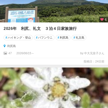
網
走
・
知
6
床
2026年 利尻、礼文 ３泊４日家族旅行
・
紋
#
ハイキング・登山
#
バフンウニ
#
利尻島
#
礼文島
別
利尻島
47
2026/06/15～
by 中大兄皇子さん
投稿日：24日前