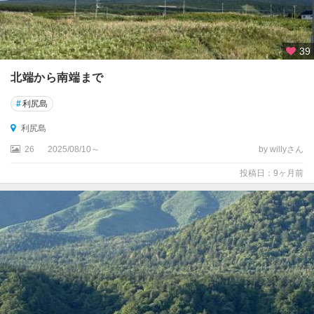
39
北端から南端まで
#
利尻島
利尻島
26
2025/08/10～
by willyさん
投稿日：9ヶ月前