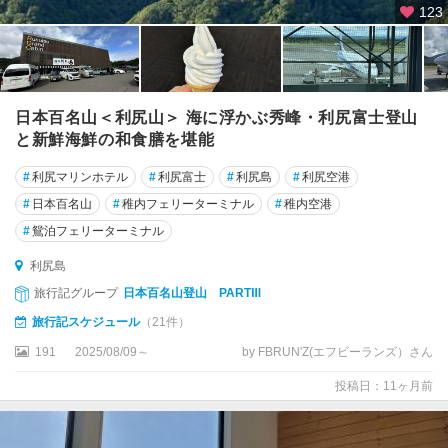
123
日本百名山＜利尻山＞ 海に浮かぶ秀峰・利尻富士登山
と新鮮海鮮の和食膳を堪能
#
利尻マリンホテル
#
利尻富士
#
利尻島
#
利尻空港
#
日本百名山
#
稚内フェリーターミナル
#
稚内空港
#
鴛泊フェリーターミナル
利尻島
旅行記グループ
日本百名山登山 PARTⅢ
旅行記スケジュール
（21件）
191
2025/08/09～
by FBRUN'Z(エフビーランズ）さん
投稿日：11ヶ月前