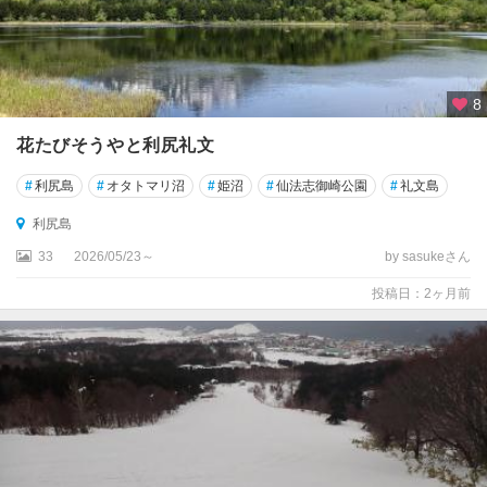
8
花たびそうやと利尻礼文
#
利尻島
#
オタトマリ沼
#
姫沼
#
仙法志御崎公園
#
礼文島
利尻島
33
2026/05/23～
by sasukeさん
投稿日：2ヶ月前