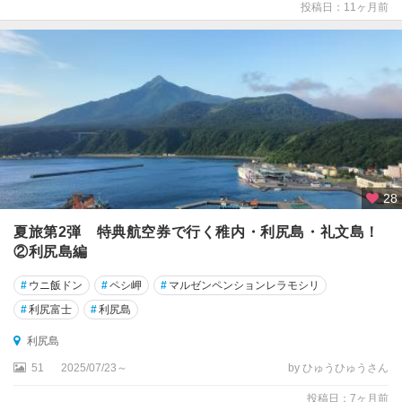
投稿日：11ヶ月前
28
夏旅第2弾 特典航空券で行く稚内・利尻島・礼文島！
②利尻島編
#
ウニ飯ドン
#
ペシ岬
#
マルゼンペンションレラモシリ
#
利尻富士
#
利尻島
利尻島
51
2025/07/23～
by ひゅうひゅうさん
投稿日：7ヶ月前