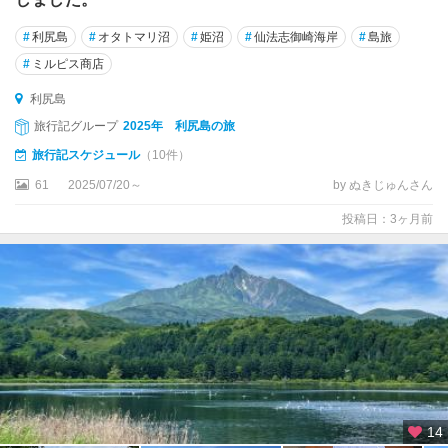
#
利尻島
#
オタトマリ沼
#
姫沼
#
仙法志御崎海岸
#
島旅
#
ミルピス商店
利尻島
旅行記グループ
2025年 利尻島の旅
旅行記スケジュール
（10件）
61
2025/07/20～
by ぬきじゅんさん
投稿日：3ヶ月前
14