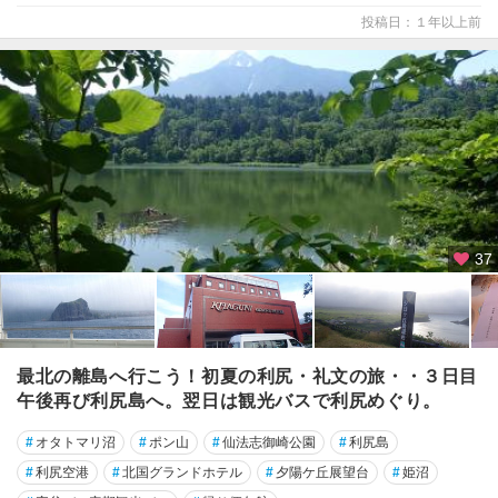
投稿日：１年以上前
37
最北の離島へ行こう！初夏の利尻・礼文の旅・・３日目
午後再び利尻島へ。翌日は観光バスで利尻めぐり。
#
オタトマリ沼
#
ポン山
#
仙法志御崎公園
#
利尻島
#
利尻空港
#
北国グランドホテル
#
夕陽ケ丘展望台
#
姫沼