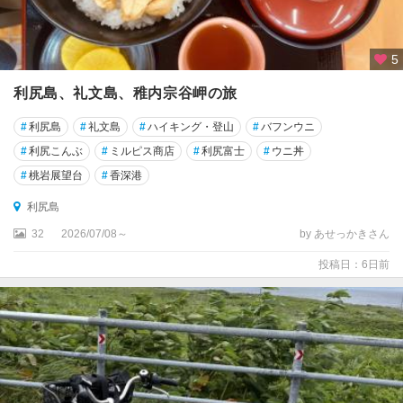
・
礼
文
5
）
利尻島、礼文島、稚内宗谷岬の旅
利
尻
#
利尻島
#
礼文島
#
ハイキング・登山
#
バフンウニ
島
#
利尻こんぶ
#
ミルピス商店
#
利尻富士
#
ウニ丼
#
桃岩展望台
#
香深港
礼
文
利尻島
島
32
2026/07/08～
by あせっかきさん
奥
投稿日：6日前
尻
島
富
良
野
・