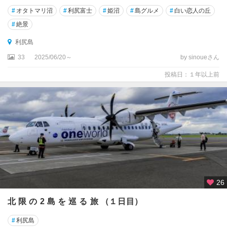
#
オタトマリ沼
#
利尻富士
#
姫沼
#
島グルメ
#
白い恋人の丘
#
絶景
利尻島
33
2025/06/20～
by sinoueさん
投稿日：１年以上前
26
北 限 の 2 島 を 巡 る 旅 （１日目）
#
利尻島