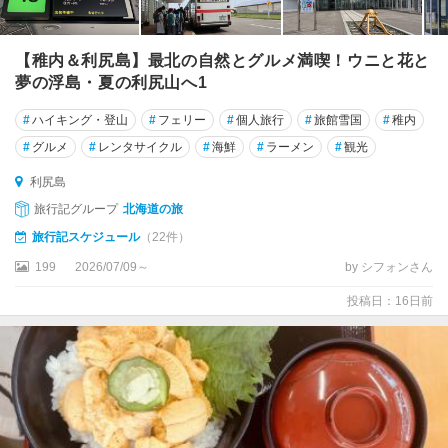
・
留
萌
【稚内＆利尻島】最北の自然とグルメ満喫！ウニと花と
・
夢の浮島・夏の利尻山へ1
岩
見
#
ハイキング・登山
#
フェリー
#
個人旅行
#
旅館雪国
#
稚内
沢
#
グルメ
#
レンタサイクル
#
海鮮
#
ラーメン
#
観光
稚
利尻島
内
旅行記グループ
北海道の旅
・
宗
旅行記スケジュール
（22件）
谷
199
2026/07/09～
by シフォンさん
離
投稿日：16日前
島
（
奥
尻
・
利
尻