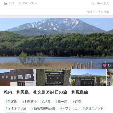
102
2025/05/30～
by usakoさん
投稿日：7ヶ月前
34
稚内、利尻島、礼文島3泊4日の旅 利尻島編
#
利尻島
#
利尻富士
#
絶景
#
島一周
#
姫沼
#
オタトマリ沼
#
仙法志御崎公園
#
バフンウニ
#
夕日スポット