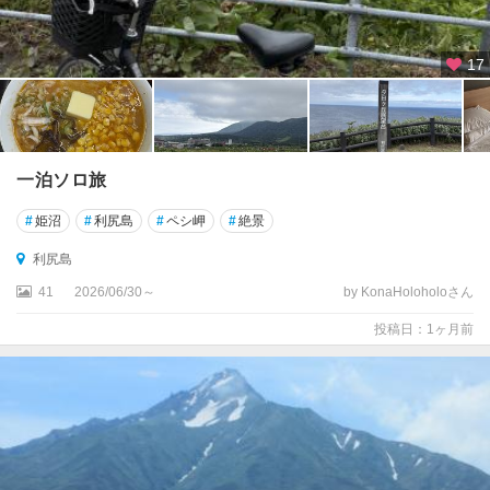
美
瑛
・
17
層
雲
峡
日
一泊ソロ旅
高
・
#
姫沼
#
利尻島
#
ペシ岬
#
絶景
え
利尻島
り
も
41
2026/06/30～
by KonaHoloholoさん
投稿日：1ヶ月前
帯
広
・
十
勝
釧