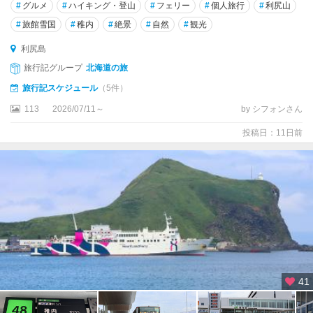
洞
#
グルメ
#
ハイキング・登山
#
フェリー
#
個人旅行
#
利尻山
爺
#
旅館雪国
#
稚内
#
絶景
#
自然
#
観光
・
支
利尻島
笏
旅行記グループ
北海道の旅
旅行記スケジュール
（5件）
苫
小
113
2026/07/11～
by シフォンさん
牧
投稿日：11日前
・
千
歳
・
夕
張
旭
川
・
41
滝
川