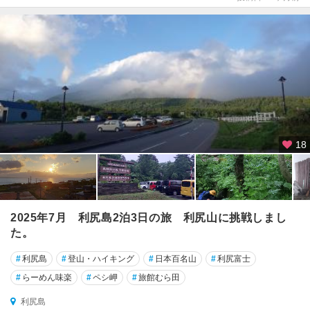
18
2025年7月 利尻島2泊3日の旅 利尻山に挑戦しまし
た。
#
利尻島
#
登山・ハイキング
#
日本百名山
#
利尻富士
#
らーめん味楽
#
ペシ岬
#
旅館むら田
利尻島