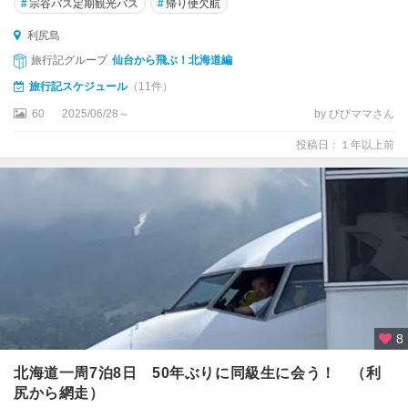
#
宗谷バス定期観光バス
#
帰り便欠航
利尻島
旅行記グループ
仙台から飛ぶ！北海道編
旅行記スケジュール
（11件）
60
2025/06/28～
by びびママさん
投稿日：１年以上前
8
北海道一周7泊8日 50年ぶりに同級生に会う！ （利
尻から網走）