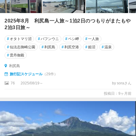
2025年8月 利尻島一人旅～1泊2日のつもりがまたもや
2泊3日旅～
#
オタトマリ沼
#
バフンウニ
#
ペシ岬
#
一人旅
#
仙法志御崎公園
#
利尻島
#
利尻空港
#
姫沼
#
温泉
#
雲丹御殿
利尻島
旅行記スケジュール
（29件）
76
2025/08/19～
by soraさん
投稿日：9ヶ月前