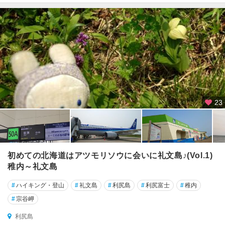
23
初めての北海道はアツモリソウに会いに礼文島♪(Vol.1)
稚内～礼文島
#
ハイキング・登山
#
礼文島
#
利尻島
#
利尻富士
#
稚内
#
宗谷岬
利尻島