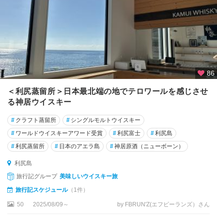
86
＜利尻蒸留所＞日本最北端の地でテロワールを感じさせ
る神居ウイスキー
#
クラフト蒸留所
#
シングルモルトウイスキー
#
ワールドウイスキーアワード受賞
#
利尻富士
#
利尻島
#
利尻蒸留所
#
日本のアエラ島
#
神居原酒（ニューボーン）
利尻島
旅行記グループ
美味しいウイスキー旅
旅行記スケジュール
（1件）
50
2025/08/09～
by FBRUN'Z(エフビーランズ）さん