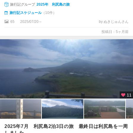
旅行記グループ
2025年 利尻島の旅
旅行記スケジュール
（10件）
65
2025/07/20～
by ぬきじゅんさん
投稿日：5ヶ月前
11
2025年7月 利尻島2泊3日の旅 最終日は利尻島を一周
しました。