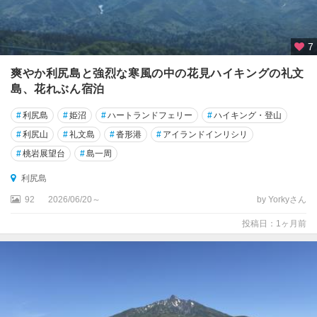
路
・
根
室
7
・
爽やか利尻島と強烈な寒風の中の花見ハイキングの礼文
中
島、花れぶん宿泊
標
津
#
利尻島
#
姫沼
#
ハートランドフェリー
#
ハイキング・登山
阿
#
利尻山
#
礼文島
#
沓形港
#
アイランドインリシリ
寒
#
桃岩展望台
#
島一周
・
利尻島
川
湯
92
2026/06/20～
by Yorkyさん
・
摩
投稿日：1ヶ月前
周
・
屈
斜
路