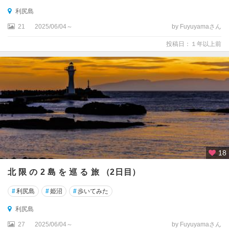
利尻島
21
2025/06/04～
by Fuyuyamaさん
投稿日：１年以上前
18
北 限 の 2 島 を 巡 る 旅 （2日目）
#
利尻島
#
姫沼
#
歩いてみた
利尻島
27
2025/06/04～
by Fuyuyamaさん