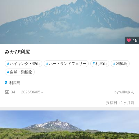
45
みたび利尻
#
ハイキング・登山
#
ハートランドフェリー
#
利尻山
#
利尻島
#
自然・動植物
利尻島
34
2026/06/05～
by willyさん
投稿日：1ヶ月前