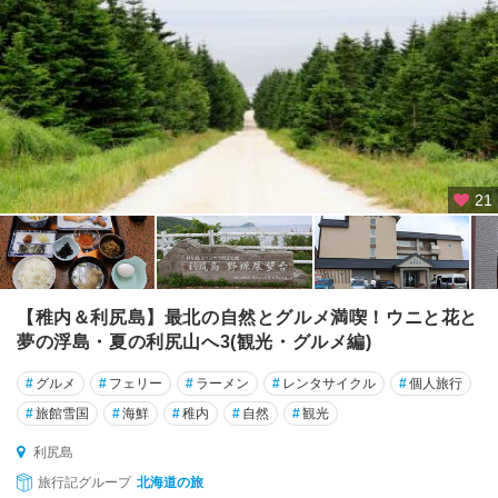
て
札
幌
小
樽
・
積
21
丹
・
キ
ロ
ロ
【稚内＆利尻島】最北の自然とグルメ満喫！ウニと花と
夢の浮島・夏の利尻山へ3(観光・グルメ編)
倶
知
#
グルメ
#
フェリー
#
ラーメン
#
レンタサイクル
#
個人旅行
安
#
旅館雪国
#
海鮮
#
稚内
#
自然
#
観光
・
二
利尻島
セ
旅行記グループ
北海道の旅
コ