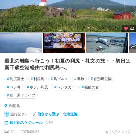
44
最北の離島へ行こう！初夏の利尻・礼文の旅・・初日は
新千歳空港経由で利尻島へ。
#
利尻富士
#
利尻島
#
島グルメ
#
島旅
#
沓形岬公園
#
ペシ岬
#
ホテル利尻
#
レンタカー
#
寝熊の岩
#
島一周ドライブ
利尻島
旅行記グループ
仙台から飛ぶ！北海道編
旅行記スケジュール
（14件）
61
2025/06/28～
by びびママさん