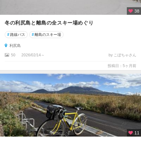
38
冬の利尻島と離島の全スキー場めぐり
#
路線バス
#
離島のスキー場
利尻島
50
2026/02/14～
by こぼちゃさん
投稿日：5ヶ月前
11