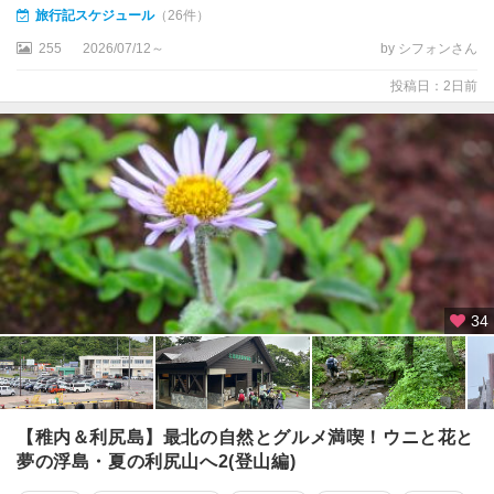
・
旅行記スケジュール
（26件）
ル
255
2026/07/12～
by シフォンさん
ス
ツ
投稿日：2日前
函
館
・
大
沼
・
長
万
部
34
登
別
・
室
【稚内＆利尻島】最北の自然とグルメ満喫！ウニと花と
蘭
夢の浮島・夏の利尻山へ2(登山編)
・