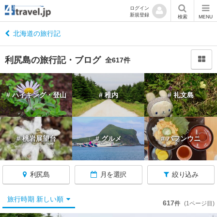
ログイン
新規登録
閉
検索
MENU
じ
る
北海道の旅行記
利尻島の旅行記・ブログ
全617件
北
# ハイキング・登山
# 稚内
# 礼文島
海
道
へ
戻
# 桃岩展望台
# グルメ
# バフンウニ
る
北
利尻島
月を選択
絞り込み
海
道
す
旅行時期 新しい順
617
件
(1ページ目)
べ