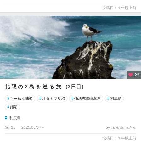
投稿日：１年以上前
23
北 限 の 2 島 を 巡 る 旅 （3日目）
#
らーめん味楽
#
オタトマリ沼
#
仙法志御崎海岸
#
利尻島
#
姫沼
利尻島
21
2025/06/04～
by Fuyuyamaさん
投稿日：１年以上前