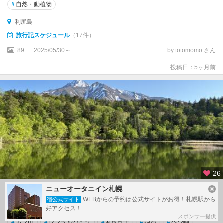
#
自然・動植物
利尻島
旅行記スケジュール
（17件）
89
2025/05/30～
by totomomo.さん
投稿日：5ヶ月前
26
ニューオータニイン札幌
富良野日記2025② 5月 トレッキングとバイクと自転
WEBからの予約は公式サイトがお得！札幌駅から
宿公式サイト
車 利尻の2日め3日め
好アクセス！
スポンサー提供
#
ポン山
#
レンタルバイク
#
利尻富士
#
姫沼
#
ペシ岬