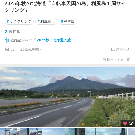
2025年秋の北海道「自転車天国の島、利尻島１周サイ
クリング」
#
サイクリング
#
利尻富士
#
利尻島
利尻島
旅行記グループ
2025秋：北海道の旅
62
2025/10/09～
by 芦花さん
投稿日：7ヶ月前
60