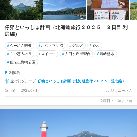
仔猫といっしょ計画（北海道旅行２０２５ ３日目 利
尻編）
#
らーめん味楽
#
オタトマリ沼
#
グルメ
#
姫沼
#
白い恋人の丘
#
スイーツ
#
夕日ヶ丘展望台
#
麗峰湧水
#
仙法志御崎公園
利尻島
旅行記グループ
仔猫といっしょ計画（北海道旅行２０２５ 道北編）
48
2025/07/14～
by ジョニーさん
投稿日：１年以上前