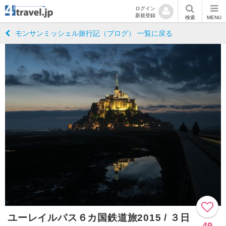
ログイン
新規登録
検索
MENU
モンサンミッシェル旅行記（ブログ） 一覧に戻る
ユーレイルパス６カ国鉄道旅2015 / ３日
49