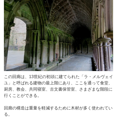
この回廊は、13世紀の初頭に建てられた「ラ・メルヴェイ
ユ」と呼ばれる建物の最上階にあり、ここを通って食堂、
厨房、教会、共同寝室、古文書保管室、さまざまな階段に
行くことができる。
回廊の構造は重量を軽減するために木材が多く使われてい
る。