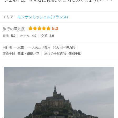
シェル」は、そんなにも凄いところなのでしょうか・・・
エリア
モンサンミッシェル(フランス)
5.0
旅行の満足度
観光
5.0
ホテル
4.0
交通
3.0
同行者
一人旅
一人あたり費用
30万円 - 50万円
交通手段
高速・路線バス
旅行の手配内容
個別手配