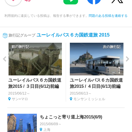
利用規約に違反している投稿は、報告する事ができます。
問題のある投稿を連絡する
ユーレイルパス６カ国鉄道旅 2015
旅行記グループ
前の旅行記
次の旅行記
ユーレイルパス６カ国鉄道
ユーレイルパス６カ国鉄道
旅2015 / ３日目(6/12)前編
旅2015 / ４日目(6/13)前編
2015/06/12～
2015/06/13～
サン=マロ
モンサンミッシェル
ちょこっと寄り道上海2015(6/9)
2015/06/09～
上海