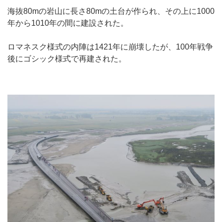
海抜80mの岩山に長さ80mの土台が作られ、その上に1000
年から1010年の間に建設された。
ロマネスク様式の内陣は1421年に崩壊したが、100年戦争
後にゴシック様式で再建された。