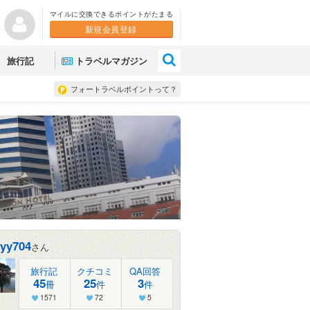
マイルに交換できるポイントがたまる
新規会員登録
×
旅行記
トラベルマガジン
フォートラベルポイントって？
yy704
さん
旅行記
クチコミ
QA回答
45
25
3
冊
件
件
1571
72
5