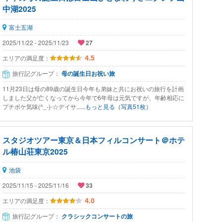
中湖2025
富士五湖
2025/11/22 - 2025/11/23
27
エリアの満足度：
4.5
旅行記グループ：
母の誕生日お祝い旅
11月23日は母の89歳の誕生日今年も弟妹と共にお祝いの旅行を計画
しました父が亡くなってから今年で6年母は元気ですが、年齢相応に
プチボケ気味(^_-)-☆デイサ......
もっと見る（写真51枚）
スタジオツアー東京＆日本フィルコンサート＠ホテ
ル椿山荘東京2025
池袋
2025/11/15 - 2025/11/16
33
エリアの満足度：
4.0
旅行記グループ：
クラシックコンサートの旅