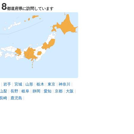
18
都道府県に訪問しています
|
岩手
|
宮城
|
山形
|
栃木
|
東京
|
神奈川
|
山梨
|
長野
|
岐阜
|
静岡
|
愛知
|
京都
|
大阪
|
長崎
|
鹿児島
|