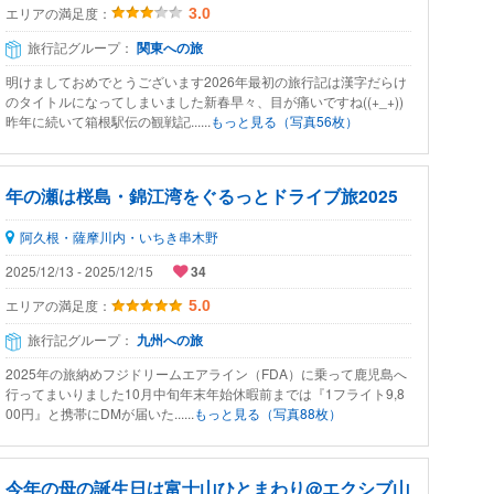
エリアの満足度：
3.0
旅行記グループ：
関東への旅
明けましておめでとうございます2026年最初の旅行記は漢字だらけ
のタイトルになってしまいました新春早々、目が痛いですね((+_+))
昨年に続いて箱根駅伝の観戦記......
もっと見る（写真56枚）
年の瀬は桜島・錦江湾をぐるっとドライブ旅2025
阿久根・薩摩川内・いちき串木野
2025/12/13 - 2025/12/15
34
エリアの満足度：
5.0
旅行記グループ：
九州への旅
2025年の旅納めフジドリームエアライン（FDA）に乗って鹿児島へ
行ってまいりました10月中旬年末年始休暇前までは『1フライト9,8
00円』と携帯にDMが届いた......
もっと見る（写真88枚）
今年の母の誕生日は富士山ひとまわり@エクシブ山