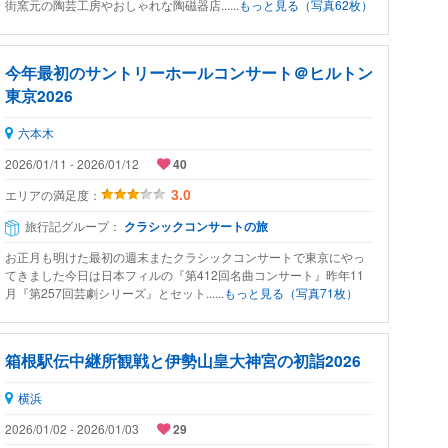
街窯元の陶芸工房やおしゃれな陶磁器店......
もっと見る（写真62枚）
今年最初のサントリーホールコンサート＠ヒルトン
東京2026
六本木
2026/01/11 - 2026/01/12
40
エリアの満足度：
3.0
旅行記グループ：
クラシックコンサートの旅
お正月も明けた最初の週末またクラシックコンサートで東京にやっ
てきました今日は日本フィルの『第412回名曲コンサート』昨年11
月『第257回芸劇シリーズ』とセット......
もっと見る（写真71枚）
箱根駅伝中継所観戦と伊勢山皇大神宮の初詣2026
横浜
2026/01/02 - 2026/01/03
29