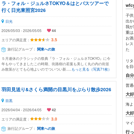
ラ・フォル・ジュルネTOKYO＆はとバスツアーで
wf
行く日光東照宮2026
子供
出か
日光
我が
2026/05/03 - 2026/05/05
44
重は
お酒
エリアの満足度：
3.5
レス
旅行記グループ：
関東への旅
た
５月連休のクラシックの祭典『ラ・フォル・ジュルネTOKYO』に今
リタ
年もやってきましたこの時期、街路樹の若葉も美しく丸の内の街並
を目
み散策がとても心地よいのでついつい新......
もっと見る（写真71枚）
自分
普通
羽田見送り&さくら満開の目黒川をぶらり散歩2026
大好
目黒
海よ
2026/04/04 - 2026/04/05
42
大好
エリアの満足度：
3.0
マイ
旅行記グループ：
関東への旅
行っ