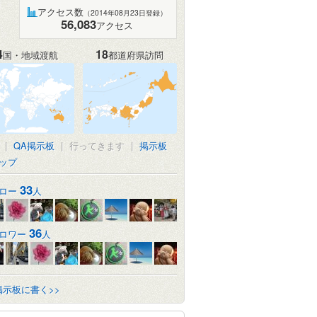
アクセス数
（2014年08月23日登録）
56,083
アクセス
4
18
国・地域渡航
都道府県訪問
|
QA掲示板
|
行ってきます
|
掲示板
ップ
33
ロー
人
36
ロワー
人
掲示板に書く>>