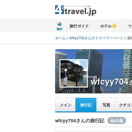
旅行ガイド
ホテル
ツ
海外
ホーム
>
wfcyy704さんのトラベラーページ
>
旅
wfcyy704
メイン
旅行記
写真
クチコ
wfcyy704さんの旅行記
全45冊