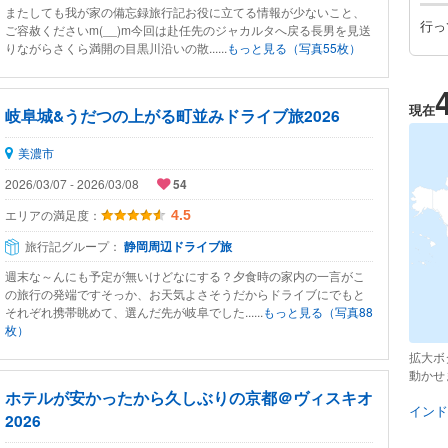
またしても我が家の備忘録旅行記お役に立てる情報が少ないこと、
行っ
ご容赦くださいm(__)m今回は赴任先のジャカルタへ戻る長男を見送
りながらさくら満開の目黒川沿いの散......
もっと見る（写真55枚）
現在
岐阜城&うだつの上がる町並みドライブ旅2026
美濃市
2026/03/07 - 2026/03/08
54
エリアの満足度：
4.5
旅行記グループ：
静岡周辺ドライブ旅
週末な～んにも予定が無いけどなにする？夕食時の家内の一言がこ
の旅行の発端ですそっか、お天気よさそうだからドライブにでもと
それぞれ携帯眺めて、選んだ先が岐阜でした......
もっと見る（写真88
枚）
拡大ボ
動かせ
ホテルが安かったから久しぶりの京都＠ヴィスキオ
インド
2026