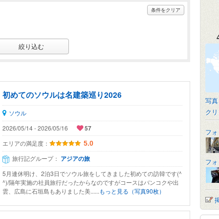
条件をクリア
初めてのソウルは名建築巡り2026
写真
クリ
ソウル
2026/05/14 - 2026/05/16
57
フォ
エリアの満足度：
5.0
旅行記グループ：
アジアの旅
フォ
5月連休明け、2泊3日でソウル旅をしてきました初めての訪韓です(^
^)/隔年実施の社員旅行だったからなのですがコースはバンコクや出
雲、広島に石垣島もありました美......
もっと見る（写真90枚）