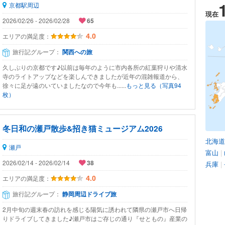
京都駅周辺
現在
2026/02/26 - 2026/02/28
65
エリアの満足度：
4.0
旅行記グループ：
関西への旅
久しぶりの京都です♪以前は毎年のように市内各所の紅葉狩りや清水
寺のライトアップなどを楽しんできましたが近年の混雑報道から、
徐々に足が遠のいていましたなので今年も......
もっと見る（写真94
枚）
冬日和の瀬戸散歩&招き猫ミュージアム2026
北海道
瀬戸
富山
|
2026/02/14 - 2026/02/14
38
兵庫
|
エリアの満足度：
4.0
旅行記グループ：
静岡周辺ドライブ旅
2月中旬の週末春の訪れを感じる陽気に誘われて隣県の瀬戸市へ日帰
りドライブしてきました♪瀬戸市はご存じの通り『せともの』産業の