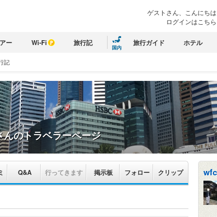
ゲストさん、こんにちは
ログインはこちら
アー
Wi-Fi
旅行記
旅行ガイド
ホテル
国内
行記
さんのトラベラーページ
wfc
ミ
Q&A
行ってきます
掲示板
フォロー
クリップ