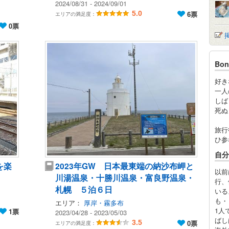
2024/08/31 - 2024/09/01
5.0
6票
エリアの満足度：
0票
Bo
好き
一人
しば
死ぬ
b
旅行
ひ参
自分
を楽
2023年GW 日本最東端の納沙布岬と
以前
川湯温泉・十勝川温泉・富良野温泉・
行、
札幌 ５泊６日
いる
も・
エリア：
厚岸・霧多布
1人
1票
2023/04/28 - 2023/05/03
ばし
3.5
0票
エリアの満足度：