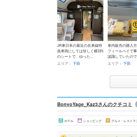
JR東日本の最近の在来線特
車内販売の購入方
急車両にしては珍しく横3列
フィールペイで事
のシートで、ゆった...
認識していたので、
エリア：
下田
エリア：
下田
BonvoYage_Kaz3さんのクチコミ
ホテル
ショッピング
グルメ・レストラ