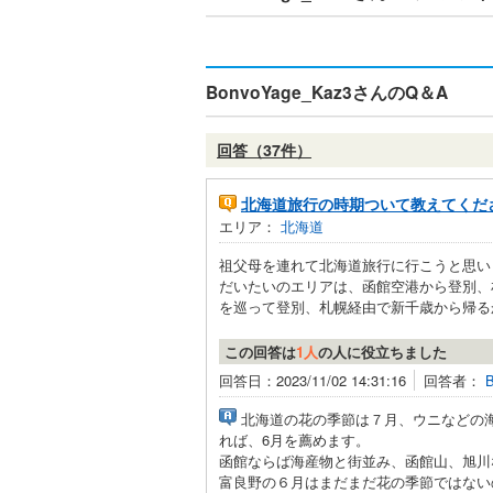
BonvoYage_Kaz3さんのQ＆A
回答（37件）
北海道旅行の時期ついて教えてくだ
エリア：
北海道
祖父母を連れて北海道旅行に行こうと思い
だいたいのエリアは、函館空港から登別、
を巡って登別、札幌経由で新千歳から帰るか
この回答は
1人
の人に役立ちました
回答日：2023/11/02 14:31:16
回答者：
北海道の花の季節は７月、ウニなどの海
れば、6月を薦めます。
函館ならば海産物と街並み、函館山、旭川
富良野の６月はまだまだ花の季節ではない