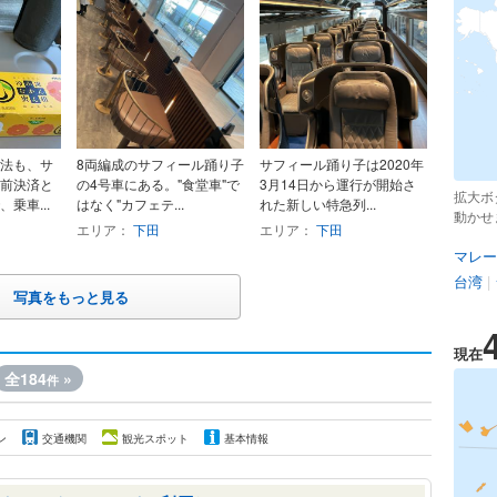
法も、サ
8両編成のサフィール踊り子
サフィール踊り子は2020年
前決済と
の4号車にある。"食堂車"で
3月14日から運行が開始さ
拡大ボ
乗車...
はなく"カフェテ...
れた新しい特急列...
動かせ
エリア：
下田
エリア：
下田
マレー
台湾
|
写真をもっと見る
現在
全184
»
件
ン
交通機関
観光スポット
基本情報