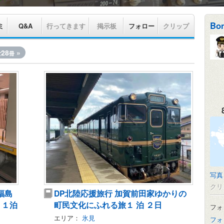
Bo
ミ
Q&A
行ってきます
掲示板
フォロー
クリップ
28
»
冊
写真
クリ
福島
DP北陸応援旅行 加賀前田家ゆかりの
 １泊
町民文化にふれる旅１ 泊 ２日
フォ
エリア：
氷見
フォ