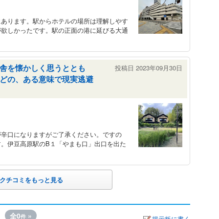
にあります。駅からホテルの場所は理解しやす
が欲しかったです。駅の正面の港に延びる大通
舎を懐かしく思うととも
投稿日 2023年09月30日
どの、ある意味で現実逃避
が辛口になりますがご了承ください。ですの
す。伊豆高原駅のB１「やまも口」出口を出た
クチコミをもっと見る
全0
»
件
掲示板に書く