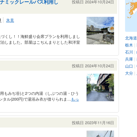
ナミックレールパス利用し
投稿日 2024年10月24日
り
氷見
見づくし！！海鮮盛り会席プランを利用しまし
北海道
宿泊しました。部屋はこぢんまりとした和洋室
栃木
|
石川
|
兵庫
|
投稿日 2024年10月24日
山口
|
大分
|
専用もみぢ谷)と2つの内湯（しぶつの湯・ひう
ル(200円)で湯浴み衣が借りられま...
もっ
投稿日 2023年11月16日