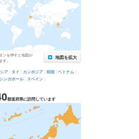
タンを押すと地図が
地図を拡大
ます。
シア
|
タイ
|
カンボジア
|
韓国
|
ベトナム
|
シンガポール
|
スペイン
|
40
都道府県に訪問しています