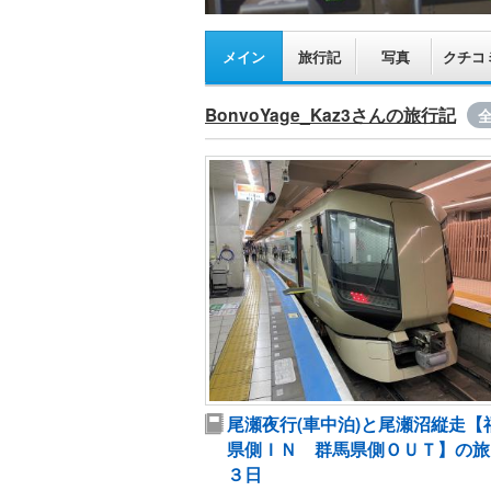
メイン
旅行記
写真
クチコ
BonvoYage_Kaz3さんの旅行記
全
尾瀬夜行(車中泊)と尾瀬沼縦走【
県側ＩＮ 群馬県側ＯＵＴ】の旅
３日