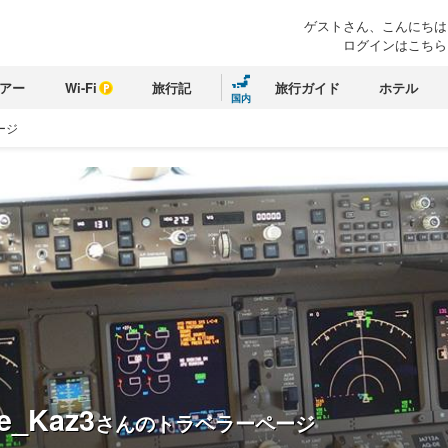
ゲストさん、こんにちは
ログインはこちら
アー
Wi-Fi
旅行記
旅行ガイド
ホテル
国内
ージ
e_Kaz3
さんのトラベラーページ