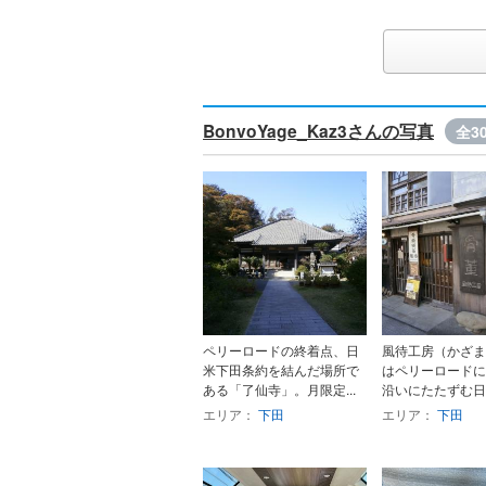
BonvoYage_Kaz3さんの写真
全3
ペリーロードの終着点、日
風待工房（かざま
米下田条約を結んだ場所で
はペリーロードに
ある「了仙寺」。月限定...
沿いにたたずむ日本
エリア：
下田
エリア：
下田