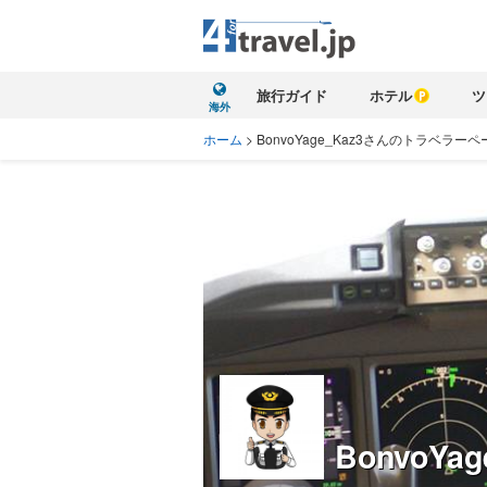
旅行ガイド
ホテル
ツ
海外
ホーム
>
BonvoYage_Kaz3さんのトラベラーペ
BonvoYag