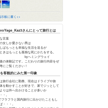
掲示板に書く>>
nvoYage_Kaz3さんにとって旅行とは
な言葉
の女しか愛さない男は
しばもっとも幸福な生活を送るが
ときはもっとも孤独な死にかたをする。
yへミングウェイ
後の体験記です。こだわりの旅行内容をぜ
考にご覧ください！
を客観的にみた第一印象
は旅行会社に勤務、現在はドライブや旅
体を動かすことが好きで、家でジッとして
よりは外へ出かけることが多いか
・・。
でフラフラと国内旅行に出かけたこともし
ば・・・。