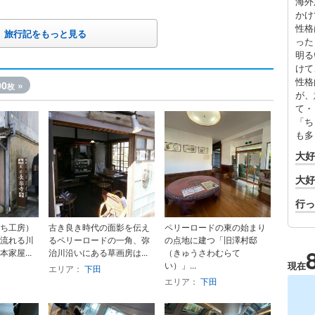
海外
かけ
性格
旅行記をもっと見る
った
明る
けて
性格
00
»
枚
が、
て・
「ち
も多
大好
大好
行っ
ち工房）
古き良き時代の面影を伝え
ペリーロードの東の始まり
流れる川
るペリーロードの一角、弥
の点地に建つ「旧澤村邸
家屋...
治川沿いにある草画房は...
（きゅうさわむらて
い）」...
現在
エリア：
下田
エリア：
下田