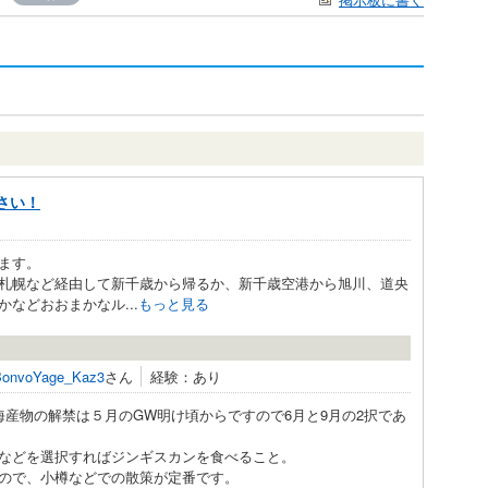
さい！
ます。
札幌など経由して新千歳から帰るか、新千歳空港から旭川、道央
などおおまかなル...
もっと見る
BonvoYage_Kaz3
さん
経験：あり
産物の解禁は５月のGW明け頃からですので6月と9月の2択であ
などを選択すればジンギスカンを食べること。
ので、小樽などでの散策が定番です。