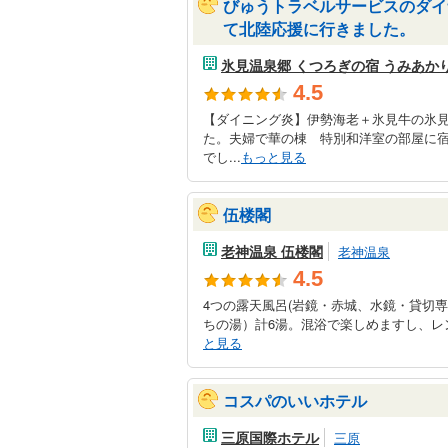
びゅうトラベルサービスのダイ
て北陸応援に行きました。
氷見温泉郷 くつろぎの宿 うみあか
4.5
【ダイニング炎】伊勢海老＋氷見牛の氷
た。夫婦で華の棟 特別和洋室の部屋に
でし...
もっと見る
伍楼閣
老神温泉 伍楼閣
老神温泉
4.5
4つの露天風呂(岩鏡・赤城、水鏡・貸切
ちの湯）計6湯。混浴で楽しめますし、レンタ
と見る
コスパのいいホテル
三原国際ホテル
三原