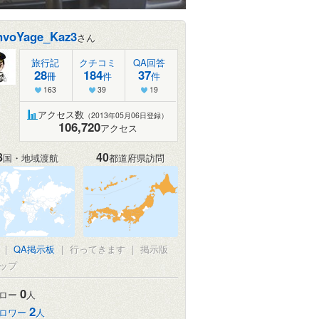
nvoYage_Kaz3
さん
旅行記
クチコミ
QA回答
28
184
37
冊
件
件
163
39
19
アクセス数
（2013年05月06日登録）
106,720
アクセス
8
40
国・地域渡航
都道府県訪問
|
QA掲示板
|
行ってきます
|
掲示版
ップ
0
ロー
人
2
ロワー
人