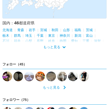
46
国内：
都道府県
北海道
青森
岩手
宮城
秋田
山形
福島
茨城
栃木
群馬
埼玉
千葉
東京
神奈川
新潟
富山
石川
福井
山梨
長野
岐阜
静岡
愛知
三重
滋賀
京都
大阪
兵庫
奈良
和歌山
鳥取
島根
岡山
もっと見る
広島
山口
徳島
香川
愛媛
高知
福岡
佐賀
長崎
熊本
大分
宮崎
鹿児島
フォロー（45）
もっと見る
フォロワー（75）