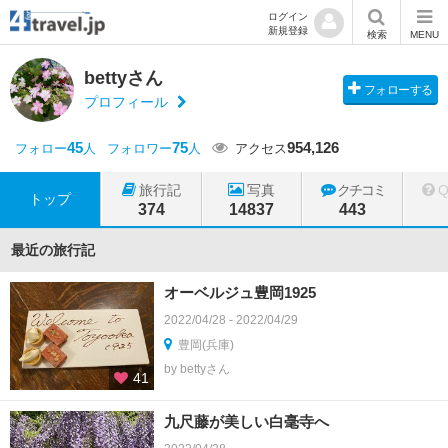
ログイン
新規登録
検索
MENU
bettyさん
フォローする
プロフィール
45
75
954,126
フォロー
人
フォロワー
人
アクセス
旅行記
写真
クチコミ
トップ
374
14837
443
最近の旅行記
オーベルジュ豊岡1925
2022/04/28 - 2022/04/29
豊岡(兵庫)
by bettyさん
41
九尺藤が美しい白毫寺へ