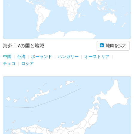
7
海外：
の国と地域
地図を拡大
中国
台湾
ポーランド
ハンガリー
オーストリア
チェコ
ロシア