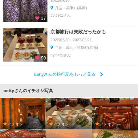
2022/04/28
丹波（兵庫）(兵庫)
by bettyさん
37
京都旅行は失敗だったかも
2022/03/20 - 2022/03/21
二条・烏丸・河原町(京都)
by bettyさん
50
bettyさんの旅行記をもっと見る
bettyさんのイチオシ写真
イチオシ
イチオシ
イチオシ