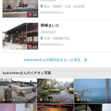
2026/06/24
嵐山・嵯峨野・太秦・桂(京都)
by kubochanさん
24
野崎まいり
2026/05/27
大東・四条畷(大阪)
by kubochanさん
19
kubochanさんの旅行記をもっと見る
kubochanさんのイチオシ写真
イチオシ
イチオシ
イチオシ