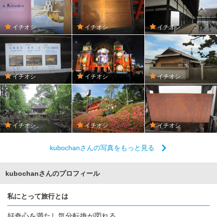
イチオシ
イチオシ
イチオシ
イチオシ
イチオシ
イチオシ
イチオシ
イチオシ
イチオシ
kubochanさんの写真をもっと見る
kubochanさんのプロフィール
私にとって旅行とは
好奇心を満たし気分転換が図れる。