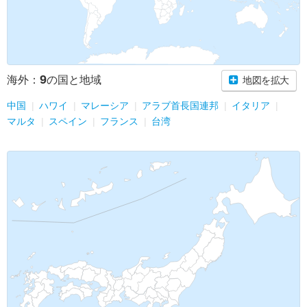
9
海外：
の国と地域
地図を拡大
中国
ハワイ
マレーシア
アラブ首長国連邦
イタリア
マルタ
スペイン
フランス
台湾