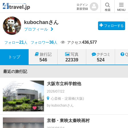
ログイン
新規登録
検索
MENU
kubochanさん
フォローする
プロフィール
21
36
436,577
フォロー
人
フォロワー
人
アクセス
旅行記
写真
クチコミ
トップ
546
22339
524
最近の旅行記
大阪市立科学館他
2026/07/22
心斎橋・淀屋橋(大阪)
by kubochanさん
16
京都・東映太秦映画村