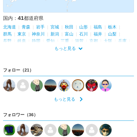
41
国内：
都道府県
北海道
青森
岩手
宮城
秋田
山形
福島
栃木
群馬
東京
神奈川
新潟
富山
石川
福井
山梨
長野
岐阜
静岡
愛知
三重
滋賀
京都
大阪
兵庫
奈良
和歌山
鳥取
島根
岡山
広島
山口
徳島
もっと見る
香川
愛媛
高知
福岡
熊本
大分
宮崎
鹿児島
フォロー（21）
もっと見る
フォロワー（36）