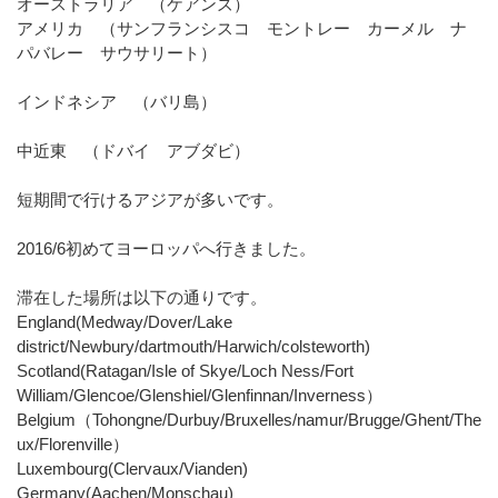
オーストラリア （ケアンズ）
アメリカ （サンフランシスコ モントレー カーメル ナ
パバレー サウサリート）
インドネシア （バリ島）
中近東 （ドバイ アブダビ）
短期間で行けるアジアが多いです。
2016/6初めてヨーロッパへ行きました。
滞在した場所は以下の通りです。
England(Medway/Dover/Lake
district/Newbury/dartmouth/Harwich/colsteworth)
Scotland(Ratagan/Isle of Skye/Loch Ness/Fort
William/Glencoe/Glenshiel/Glenfinnan/Inverness）
Belgium（Tohongne/Durbuy/Bruxelles/namur/Brugge/Ghent/The
ux/Florenville）
Luxembourg(Clervaux/Vianden)
Germany(Aachen/Monschau)