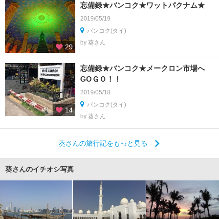
忘備録★バンコク★ワットパクナム★
2019/05/19
バンコク(タイ)
by 葵さん
29
忘備録★バンコク★メークロン市場へ
GOＧＯ！！
2019/05/18
バンコク(タイ)
14
by 葵さん
葵さんの旅行記をもっと見る
葵さんのイチオシ写真