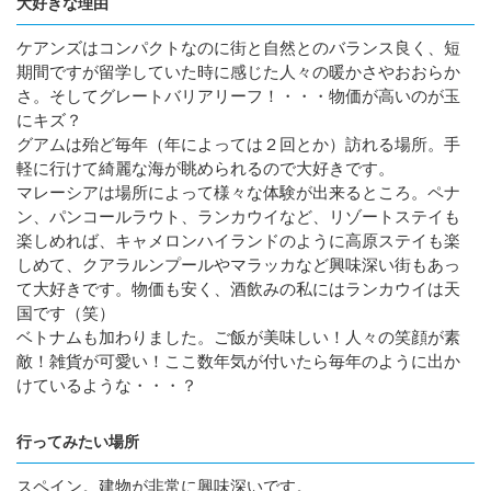
大好きな理由
ケアンズはコンパクトなのに街と自然とのバランス良く、短
期間ですが留学していた時に感じた人々の暖かさやおおらか
さ。そしてグレートバリアリーフ！・・・物価が高いのが玉
にキズ？
グアムは殆ど毎年（年によっては２回とか）訪れる場所。手
軽に行けて綺麗な海が眺められるので大好きです。
マレーシアは場所によって様々な体験が出来るところ。ペナ
ン、パンコールラウト、ランカウイなど、リゾートステイも
楽しめれば、キャメロンハイランドのように高原ステイも楽
しめて、クアラルンプールやマラッカなど興味深い街もあっ
て大好きです。物価も安く、酒飲みの私にはランカウイは天
国です（笑）
ベトナムも加わりました。ご飯が美味しい！人々の笑顔が素
敵！雑貨が可愛い！ここ数年気が付いたら毎年のように出か
けているような・・・？
行ってみたい場所
スペイン。建物が非常に興味深いです。