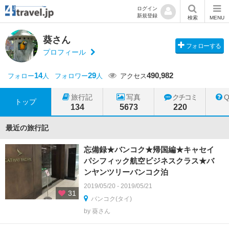
ログイン
新規登録
検索
MENU
葵さん
フォローする
プロフィール
14
29
490,982
フォロー
人
フォロワー
人
アクセス
旅行記
写真
クチコミ
トップ
134
5673
220
最近の旅行記
忘備録★バンコク★帰国編★キャセイ
パシフィック航空ビジネスクラス★バ
ンヤンツリーバンコク泊
2019/05/20 - 2019/05/21
31
バンコク(タイ)
by 葵さん