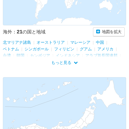
21
海外：
の国と地域
地図を拡大
北マリアナ諸島
オーストラリア
マレーシア
中国
ベトナム
シンガポール
フィリピン
グアム
アメリカ
台湾
韓国
カンボジア
インドネシア
アラブ首長国連邦
香港
タイ
イギリス
ルクセンブルク
ベルギー
もっと見る
フランス
オランダ