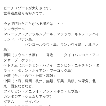
ビーチリゾートが大好きです。
世界遺産巡りも好きです。
今まで訪れたことがある場所は・・・
シンガポール
マレーシア（クアラルンプール、マラッカ、キャメロンハイ
ランド、ペナン島、
パンコールラウト島、ランカウイ島 ボルネオ
島）
韓国（ソウル・水原） 香港 タイ（バンコク・アユ
タヤ・プーケット）
ベトナム（ホーチミン・ハノイ・ニンビン・ニャチャン・ダ
ラット・ダナン・ホイアン・フーコック島）
台湾（台北・台中・台南・高雄）
中国（上海、蘇州、杭州、無錫、紹興、烏鎮、朱家角、北
京、西安などなど）
フィリピン（アニラオ・アンティポロ・セブ島）
カンボジア（シェムリアップ）
グアム サイパン