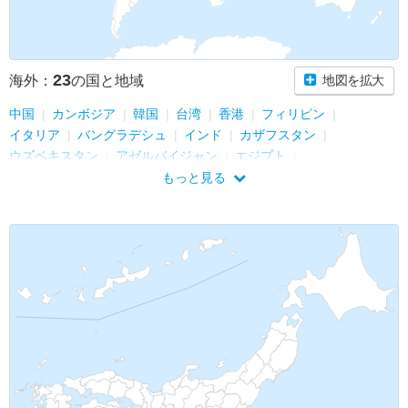
23
海外：
の国と地域
地図を拡大
中国
カンボジア
韓国
台湾
香港
フィリピン
イタリア
バングラデシュ
インド
カザフスタン
ウズベキスタン
アゼルバイジャン
エジプト
アラブ首長国連邦
インドネシア
シンガポール
マレーシア
もっと見る
タイ
グアム
マカオ
ベトナム
マダガスカル
フランス