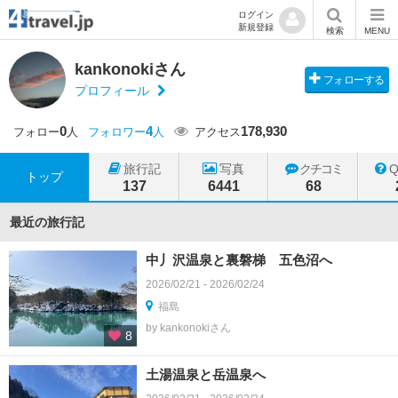
ログイン
新規登録
検索
MENU
kankonokiさん
フォローする
プロフィール
0
4
178,930
フォロー
人
フォロワー
人
アクセス
旅行記
写真
クチコミ
トップ
137
6441
68
最近の旅行記
中丿沢温泉と裏磐梯 五色沼へ
2026/02/21 - 2026/02/24
福島
by kankonokiさん
8
土湯温泉と岳温泉へ