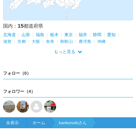
15
国内：
都道府県
北海道
山形
福島
栃木
東京
福井
静岡
愛知
滋賀
京都
大阪
奈良
和歌山
鹿児島
沖縄
もっと見る
フォロー（0）
フォロワー（4）
全表示
ホーム
kankonokiさん