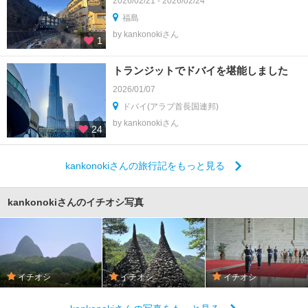
2026/02/21 - 2026/02/24
福島
by kankonokiさん
1
トランジットでドバイを堪能しました
2026/01/07
ドバイ(アラブ首長国連邦)
by kankonokiさん
24
kankonokiさんの旅行記をもっと見る
kankonokiさんのイチオシ写真
イチオシ
イチオシ
イチオシ