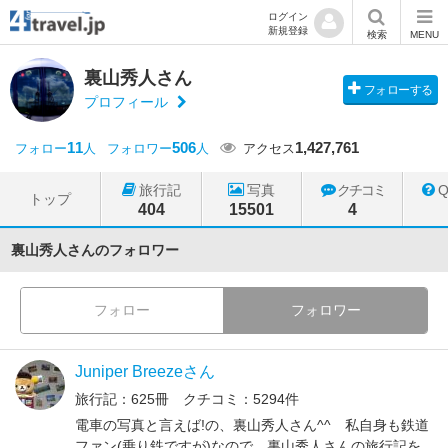
ログイン
新規登録
検索
MENU
裏山秀人さん
フォローする
プロフィール
11
506
1,427,761
フォロー
人
フォロワー
人
アクセス
旅行記
写真
クチコミ
トップ
404
15501
4
裏山秀人さんのフォロワー
フォロー
フォロワー
Juniper Breezeさん
旅行記：625冊 クチコミ：5294件
電車の写真と言えば!の、裏山秀人さん^^ 私自身も鉄道
ファン(乗り鉄ですが)なので、裏山秀人さんの旅行記を