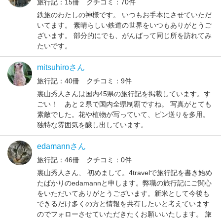
旅行記：15冊 クチコミ：70件
鉄旅のわたしの神様です。 いつもお手本にさせていただ
いてます。 素晴らしい鉄道の世界をいつもありがとうご
ざいます。 部分的にでも、がんばって同じ所を訪れてみ
たいです。
mitsuhiroさん
旅行記：40冊 クチコミ：9件
裏山秀人さんは国内45県の旅行記を掲載しています。す
ごい！ あと２県で国内全県制覇ですね。 写真がとても
素敵でした。花や植物が写っていて、ピン送りを多用。
独特な雰囲気を醸し出しています。
edamannさん
旅行記：46冊 クチコミ：0件
裏山秀人さん、 初めまして。4travelで旅行記を書き始め
たばかりのedamannと申します。弊職の旅行記にご関心
をいただいてありがとうございます。新米として今後も
できるだけ多くの方と情報を共有したいと考えています
のでフォローさせていただきたくお願いいたします。 旅