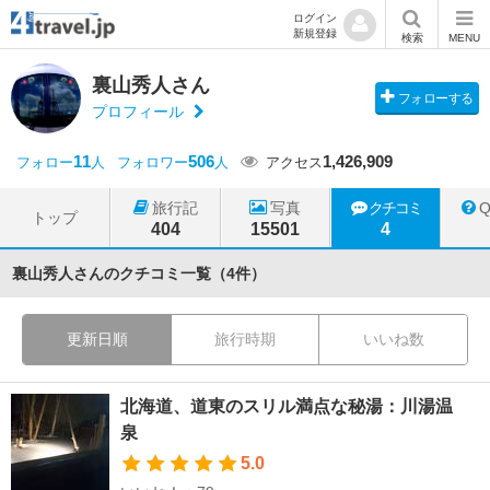
ログイン
新規登録
検索
MENU
裏山秀人さん
フォローする
プロフィール
11
506
1,426,909
フォロー
人
フォロワー
人
アクセス
旅行記
写真
クチコミ
トップ
404
15501
4
裏山秀人さんのクチコミ一覧（4件）
更新日順
旅行時期
いいね数
北海道、道東のスリル満点な秘湯：川湯温
泉
5.0