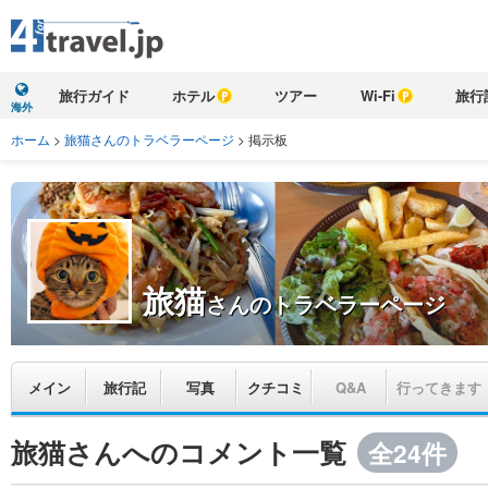
旅行ガイド
ホテル
ツアー
Wi-Fi
旅行
海外
ホーム
>
旅猫さんのトラベラーページ
>
掲示板
旅猫
さんのトラベラーページ
メイン
旅行記
写真
クチコミ
Q&A
行ってきます
旅猫さんへのコメント一覧
全24件