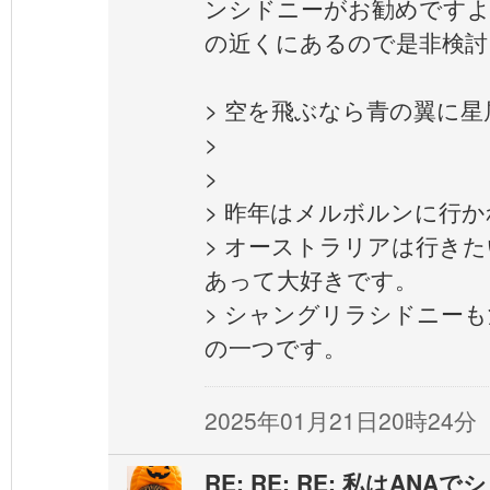
ンシドニーがお勧めですよ
の近くにあるので是非検討
> 空を飛ぶなら青の翼に
>
>
> 昨年はメルボルンに行
> オーストラリアは行き
あって大好きです。
> シャングリラシドニー
の一つです。
2025年01月21日20時24分
RE: RE: RE: 私はAN