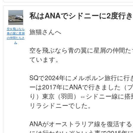
私はANAでシドニーに2度行
空を飛ぶなら
旅猫さんへ
青の翼に星屑
の仲間たちさ
ん
空を飛ぶなら青の翼に星屑の仲間た
ています。
SQで2024年にメルボルン旅行に
ーは2017年にANAで行きました
り）東京（羽田）⇔シドニー線に搭
リラシドニーでした。
ANAがオーストラリア線を復活す
には行かないぞという事で2015年