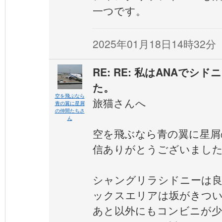
一つです。
2025年01月18日14時32分
RE: RE: 私はANAでシ
た。
空を飛ぶなら
旅猫さんへ
青の翼に星屑
の仲間たちさ
ん
空を飛ぶなら青の翼に星屑
信ありがとうございまし
シャングリラシドニーは
ックスエリアは坂がきつ
あと以外にもコンビニが少