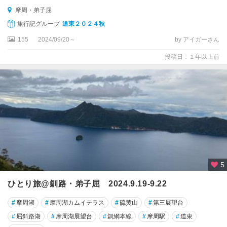
摩周・弟子屈
旅行記グループ
道東２０２４秋
155
2024/09/20～
by アイガーさん
投稿日：１年以上前
5
ひとり旅@釧路・弟子屈 2024.9.19-9.22
#
摩周湖
#
摩周湖カムイテラス
#
硫黄山
#
第三展望台
#
屈斜路湖
#
摩周湖展望台
#
釧網本線
#
摩周駅
#
道東