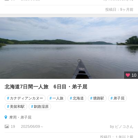
投稿日：9ヶ月前
10
北海道7日間一人旅 6日目・弟子屈
#
カナディアンカヌー
#
一人旅
#
北海道
#
塘路駅
#
弟子屈
#
美留和駅
#
釧路湿原
摩周・弟子屈
19
2025/06/09～
by ピノコさん
投稿日：１年以上前