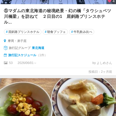
・
4
留
⑤マダムの東北海道の秘境絶景・幻の橋「タウシュベツ
萌
川橋梁」を訪ねて ２日目の1 屈斜路プリンスホテ
・
ル...
岩
見
#
屈斜路プリンスホテル
#
朝食ブッフェ
#
牛乳飲み比べ
沢
摩周・弟子屈
稚
旅行記グループ
東北海道
内
・
旅行記スケジュール
（1件）
宗
53
2026/06/01～
by よしめさん
谷
投稿日：2ヶ月前
離
島
（
奥
尻
・
利
尻