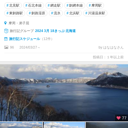
#
北見駅
#
石北本線
#
網走駅
#
釧網本線
#
摩周駅
#
東釧路駅
#
釧路湿原
#
流氷
#
北浜駅
#
川湯温泉駅
摩周・弟子屈
旅行記グループ
2024 3月 18きっぷ 北海道
旅行記スケジュール
（12件）
96
2024/03/27～
by はなはなさん
投稿日：１年以上前
77