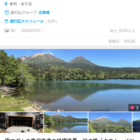
摩周・弟子屈
・
ル
旅行記グループ
北海道
ス
旅行記スケジュール
（15件）
ツ
86
2026/07/07～
by y_0236さん
函
投稿日：16日前
館
・
大
沼
・
長
万
部
登
3
別
・
室
蘭
・