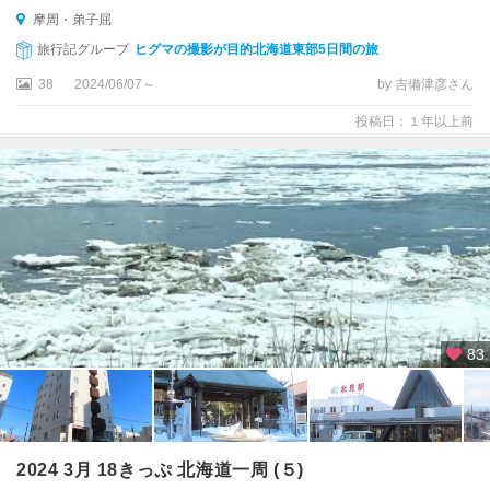
摩周・弟子屈
旅行記グループ
ヒグマの撮影が目的北海道東部5日間の旅
38
2024/06/07～
by 吉備津彦さん
投稿日：１年以上前
83
2024 3月 18きっぷ 北海道一周 (５)