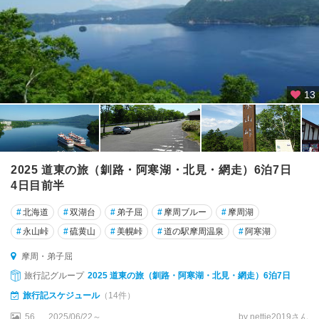
13
2025 道東の旅（釧路・阿寒湖・北見・網走）6泊7日
4日目前半
#
北海道
#
双湖台
#
弟子屈
#
摩周ブルー
#
摩周湖
#
永山峠
#
硫黄山
#
美幌峠
#
道の駅摩周温泉
#
阿寒湖
摩周・弟子屈
旅行記グループ
2025 道東の旅（釧路・阿寒湖・北見・網走）6泊7日
旅行記スケジュール
（14件）
56
2025/06/22～
by nettie2019さん