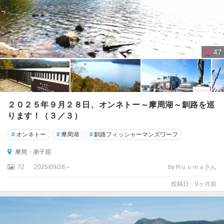
47
２０２５年９月２８日、オンネトー～摩周湖～釧路を巡
ります！（３／３）
#
オンネトー
#
摩周湖
#
釧路フィッシャーマンズワーフ
摩周・弟子屈
72
2025/09/28～
by Hｕｕｍａさん
投稿日：9ヶ月前