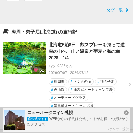
タグ一覧
摩周・弟子屈(北海道) の旅行記
北海道5泊6日 熊スプレーを持って道
東の山へ 山と温泉と蕎麦と海の幸
2026 1/4
by y_0236さん
61
2026/07/07 - 2026/07/12
#
摩周湖
#
さくらの滝
#
神の子池
#
丹頂鶴
#
達古武オートキャンプ場
#
オーチャードグラス
#
清里町オートキャンプ場
ニューオータニイン札幌
#
川湯ビジターセンター
#
中標津空港
WEBからの予約は公式サイトがお得！札幌駅から
宿公式サイト
#
川湯温泉駅
好アクセス！
スポンサー提供