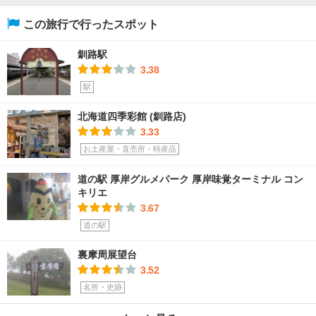
この旅行で行ったスポット
釧路駅
3.38
駅
北海道四季彩館 (釧路店)
3.33
お土産屋・直売所・特産品
道の駅 厚岸グルメパーク 厚岸味覚ターミナル コン
キリエ
3.67
道の駅
裏摩周展望台
3.52
名所・史跡