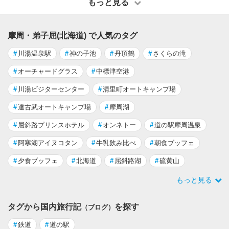
もっと見る
摩周・弟子屈(北海道) で人気のタグ
#
川湯温泉駅
#
神の子池
#
丹頂鶴
#
さくらの滝
#
オーチャードグラス
#
中標津空港
#
川湯ビジターセンター
#
清里町オートキャンプ場
#
達古武オートキャンプ場
#
摩周湖
#
屈斜路プリンスホテル
#
オンネトー
#
道の駅摩周温泉
#
阿寒湖アイヌコタン
#
牛乳飲み比べ
#
朝食ブッフェ
#
夕食ブッフェ
#
北海道
#
屈斜路湖
#
硫黄山
もっと見る
タグから国内旅行記
を探す
（ブログ）
#
鉄道
#
道の駅