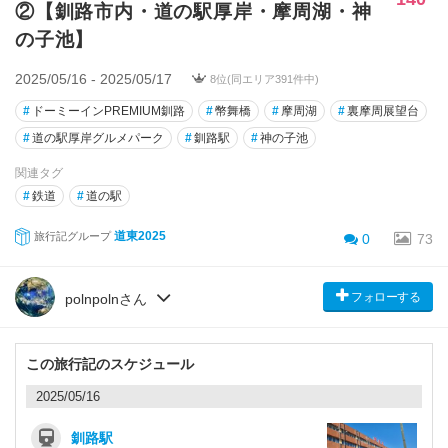
②【釧路市内・道の駅厚岸・摩周湖・神
の子池】
2025/05/16 - 2025/05/17
8位(同エリア391件中)
#
ドーミーインPREMIUM釧路
#
幣舞橋
#
摩周湖
#
裏摩周展望台
#
道の駅厚岸グルメパーク
#
釧路駅
#
神の子池
関連タグ
#
鉄道
#
道の駅
道東2025
旅行記グループ
0
73
フォローする
polnpolnさん
この旅行記のスケジュール
2025/05/16
釧路駅