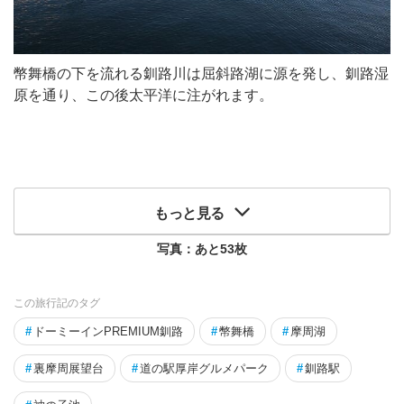
幣舞橋の下を流れる釧路川は屈斜路湖に源を発し、釧路湿
原を通り、この後太平洋に注がれます。
もっと見る
写真：あと
53
枚
この旅行記のタグ
#
ドーミーインPREMIUM釧路
#
幣舞橋
#
摩周湖
#
裏摩周展望台
#
道の駅厚岸グルメパーク
#
釧路駅