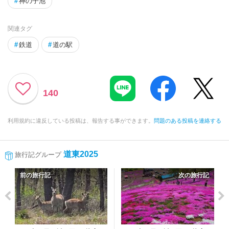
#
神の子池
関連タグ
#
鉄道
#
道の駅
140
利用規約に違反している投稿は、報告する事ができます。
問題のある投稿を連絡する
道東2025
旅行記グループ
前の旅行記
次の旅行記