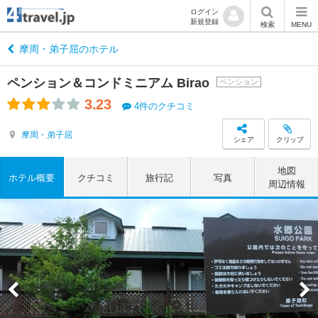
ログイン
新規登録
検索
MENU
摩周・弟子屈のホテル
ペンション＆コンドミニアム Birao
ペンション
3.23
4件のクチコミ
摩周・弟子屈
シェア
クリップ
地図
ホテル概要
クチコミ
旅行記
写真
周辺情報