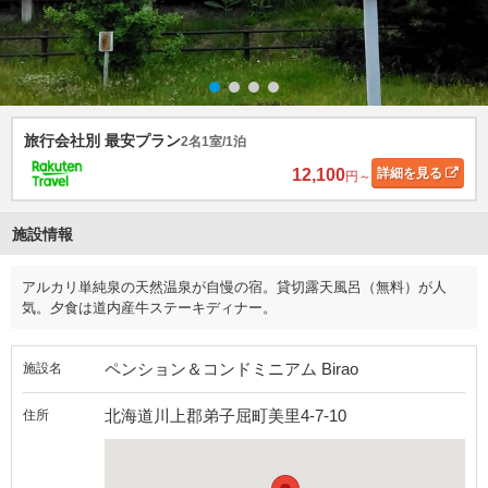
旅行会社別 最安プラン
2名1室/1泊
12,100
詳細
を見る
円～
施設情報
アルカリ単純泉の天然温泉が自慢の宿。貸切露天風呂（無料）が人
気。夕食は道内産牛ステーキディナー。
ペンション＆コンドミニアム Birao
施設名
北海道川上郡弟子屈町美里4-7-10
住所