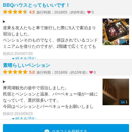
BBQハウスとってもいいです！
4.5
旅行時期：2018/05（約8年前）
0
道東を友人たちと車で旅行した際に5人で素泊まり
宿泊しました。
ペンションそのものでなく、併設されているコンド
1
ミニアムを借りたのですが、2階建で広くてとても
快適！
投稿日:2020/07/20
ペンションに移動してそちらの温泉に
続きを読む
素晴らしいペンション
5.0
旅行時期：2016/06（約10年前）
0
摩周湖観光の途中で宿泊しました。
民宿とペンションと温泉、バーベキュー場が一緒に
なっていて、選択肢多いです。
1
今回はペンションとバーベキューをお願いしまし
た。近くにスーパーもあって、安く食材調達も可能
投稿日:2016/08/23
続きを読む
クチコミを投稿する