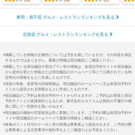
3.24
3.30
3.27
摩周・弟子屈 グルメ・レストランランキングを見る
北海道 グルメ・レストランランキングを見る
掲載している情報の正確性については万全を期していますが、その内容を保証
するものではありません。最新の情報は宿泊施設にご確認ください。
掲載している宿泊施設や宿泊プラン等の情報は、各宿泊予約サイトや宿泊施設
から提供を受けた情報または宿泊施設のホームページ等にて公開されている特
定時点の情報をもとに作成したものです。
温泉の有無、泉質等の詳細情報は、宿泊施設のホームページ又は各宿泊予約サ
イトから提供される情報をもとに作成したものです。
宿泊施設のご予約は各宿泊予約サイトから行えますが、ご予約はお客様と宿泊
予約サイトとの直接契約となるため、株式会社カカクコムは契約の不履行や損
害に関して一切責任を負いかねます。
宿泊施設の価格や空室状況は常に変動しています。ご予約の際は各宿泊予約サ
イトや宿泊施設のホームページで最新の情報をご確認ください。
各種ポイント付与やクーポン等の特典は事業者より提供されます。ご予約の際
は事業者による注意事項や規約等をよくご確認の上お手続きください。