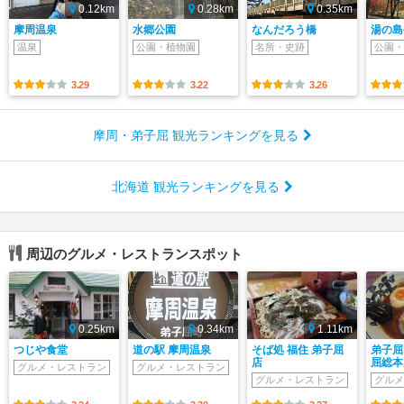
0.12km
0.28km
0.35km
摩周温泉
水郷公園
なんだろう橋
湯の島
温泉
公園・植物園
名所・史跡
公園・
3.29
3.22
3.26
摩周・弟子屈 観光ランキングを見る
北海道 観光ランキングを見る
周辺のグルメ・レストランスポット
0.25km
0.34km
1.11km
つじや食堂
道の駅 摩周温泉
そば処 福住 弟子屈
弟子屈
店
屈総本
グルメ・レストラン
グルメ・レストラン
グルメ・レストラン
グルメ