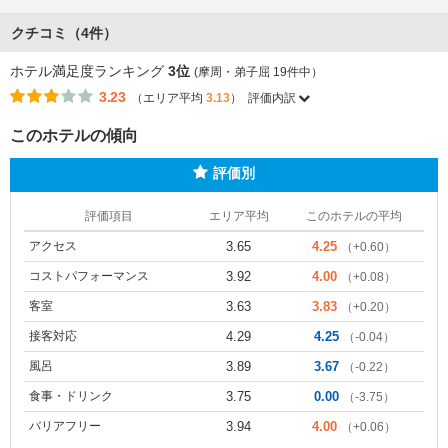
クチコミ（4件）
ホテル満足度ランキング
3位
(摩周・弟子屈 19件中）
3.23
（エリア平均
3.13
）
評価内訳
このホテルの傾向
評価別
評価項目
エリア平均
このホテルの平均
アクセス
3.65
4.25
（+0.60）
コストパフォーマンス
3.92
4.00
（+0.08）
客室
3.63
3.83
（+0.20）
接客対応
4.29
4.25
（-0.04）
風呂
3.89
3.67
（-0.22）
食事・ドリンク
3.75
0.00
（-3.75）
バリアフリー
3.94
4.00
（+0.06）