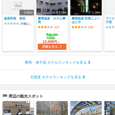
0.8km
0.97km
1.1km
温泉民宿 美里
摩周温泉 ホテル摩
摩周温泉 民宿ニュー
ワーク
周
はとや
子屈
評価なし
3.27
3.16
12,000
円～
詳細
を見る
摩周・弟子屈 ホテルランキングを見る
北海道 ホテルランキングを見る
周辺の観光スポット