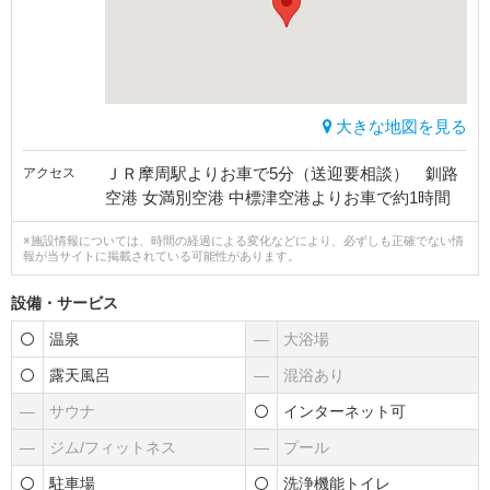
大きな地図を見る
ＪＲ摩周駅よりお車で5分（送迎要相談） 釧路
アクセス
空港 女満別空港 中標津空港よりお車で約1時間
※施設情報については、時間の経過による変化などにより、必ずしも正確でない情
報が当サイトに掲載されている可能性があります。
設備・サービス
温泉
―
大浴場
露天風呂
―
混浴あり
―
サウナ
インターネット可
―
ジム/フィットネス
―
プール
駐車場
洗浄機能トイレ