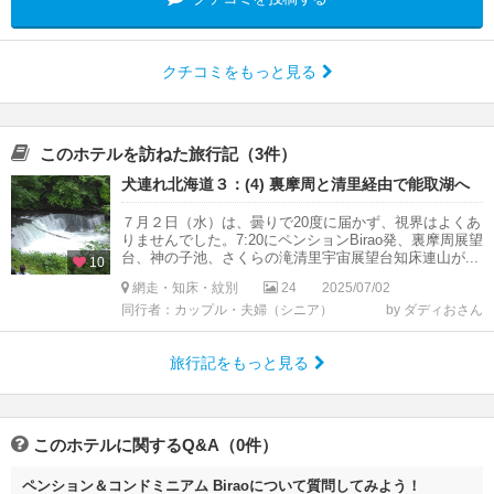
クチコミをもっと見る
このホテルを訪ねた旅行記（3件）
犬連れ北海道３：(4) 裏摩周と清里経由で能取湖へ
７月２日（水）は、曇りで20度に届かず、視界はよくあ
りませんでした。7:20にペンションBirao発、裏摩周展望
台、神の子池、さくらの滝清里宇宙展望台知床連山が...
10
網走・知床・紋別
24
2025/07/02
同行者：カップル・夫婦（シニア）
by ダディおさん
旅行記をもっと見る
このホテルに関するQ&A（0件）
ペンション＆コンドミニアム Biraoについて質問してみよう！