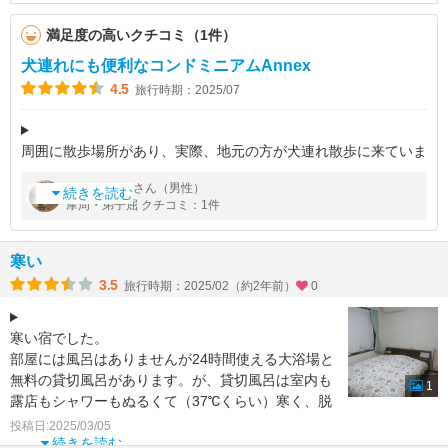
満足度の高いクチコミ（1件）
犬連れにも便利なコンドミニアムAnnex
4.5
旅行時期：2025/07
周囲に散歩場所があり、実際、地元の方が犬連れ散歩に来ていま
した。犬専用のアメニティはありませんが、普通の掃除用具はつ
by
さん（男性）
ダディお
いています。
続きを読む
摩周・弟子屈 クチコミ：1件
家にあるようなキッチンシンクに洗剤や調理器具や食器類がつい
ていて、自
寒い
3.5
旅行時期：2025/02（約2年前）
0
寒い宿でした。
部屋には風呂はありませんが24時間使える大浴場と
無料の貸切風呂があります。が、貸切風呂は室内も
1
露店もシャワーもぬるくて（37℃くらい）寒く、脱
衣所が狭かったです。大浴場はまあまあだっ
投稿日:2025/03/05
続きを読む