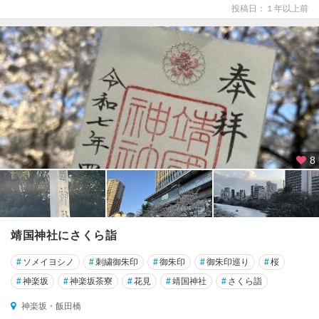
投稿日：１年以上前
8
靖国神社にさくら詣
#
ソメイヨシノ
#
刺繍御朱印
#
御朱印
#
御朱印巡り
#
桜
#
神楽坂
#
神楽坂茶寮
#
花見
#
靖国神社
#
さくら詣
神楽坂・飯田橋