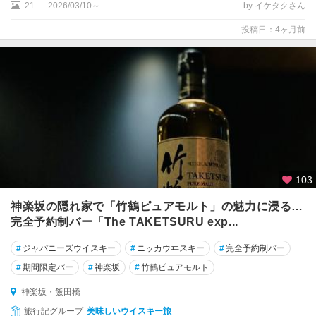
木
21
2026/03/10～
by イケタクさん
・
赤
投稿日：4ヶ月前
坂
錦
糸
町
・
両
国
・
亀
103
戸
神楽坂の隠れ家で「竹鶴ピュアモルト」の魅力に浸る…
完全予約制バー「The TAKETSURU exp...
羽
田
#
ジャパニーズウイスキー
#
ニッカウヰスキー
#
完全予約制バー
・
大
#
期間限定バー
#
神楽坂
#
竹鶴ピュアモルト
森
神楽坂・飯田橋
・
蒲
旅行記グループ
美味しいウイスキー旅