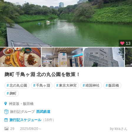
13
麹町 千鳥ヶ淵 北の丸公園を散策！
#
北の丸公園
#
千鳥ヶ淵
#
東京大神宮
#
靖国神社
#
飯田橋
#
麹町
神楽坂・飯田橋
旅行記グループ
西武鉄道
旅行記スケジュール
（16件）
29
2025/09/20～
by kiraさん