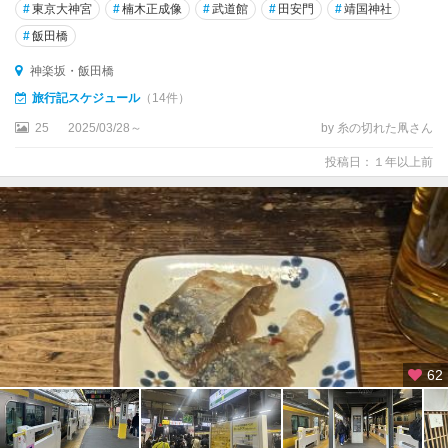
#
東京大神宮
#
楠木正成像
#
武道館
#
田安門
#
靖国神社
#
飯田橋
神楽坂・飯田橋
旅行記スケジュール
（14件）
25
2025/03/28～
by 糸の切れた凧さん
投稿日：１年以上前
62