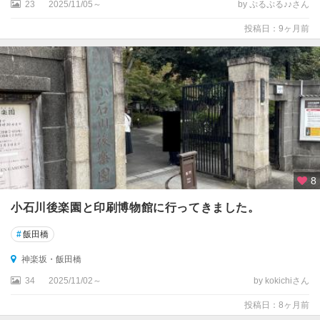
諸
23
2025/11/05～
by ぷるぷる♪♪さん
島
投稿日：9ヶ月前
小
笠
原
諸
島
8
小石川後楽園と印刷博物館に行ってきました。
#
飯田橋
神楽坂・飯田橋
34
2025/11/02～
by kokichiさん
投稿日：8ヶ月前