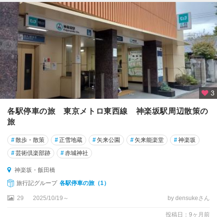
3
各駅停車の旅 東京メトロ東西線 神楽坂駅周辺散策の
旅
#
散歩・散策
#
正雪地蔵
#
矢来公園
#
矢来能楽堂
#
神楽坂
#
芸術倶楽部跡
#
赤城神社
神楽坂・飯田橋
旅行記グループ
各駅停車の旅（1）
29
2025/10/19～
by densukeさん
投稿日：9ヶ月前