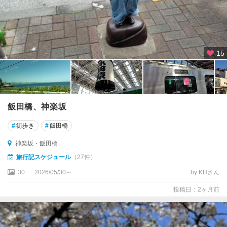
板
橋
・
練
15
馬
・
赤
羽
飯田橋、神楽坂
中
野
#
街歩き
#
飯田橋
・
杉
神楽坂・飯田橋
並
旅行記スケジュール
（27件）
・
世
30
2026/05/30～
by KHさん
田
投稿日：2ヶ月前
谷
東
京