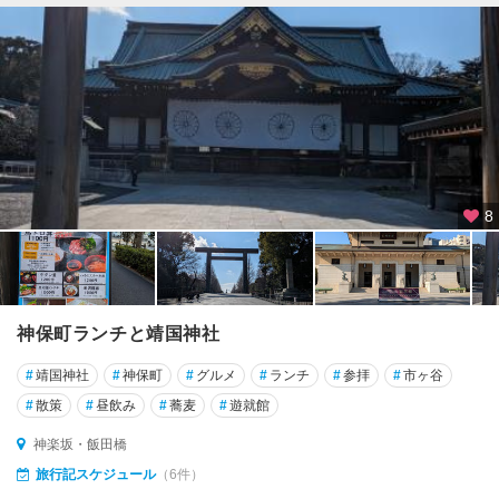
・
巣
鴨
・
目
白
東
京
8
タ
ワ
ー
・
品
神保町ランチと靖国神社
川
・
#
靖国神社
#
神保町
#
グルメ
#
ランチ
#
参拝
#
市ヶ谷
目
黒
#
散策
#
昼飲み
#
蕎麦
#
遊就館
神楽坂・飯田橋
六
旅行記スケジュール
（6件）
本