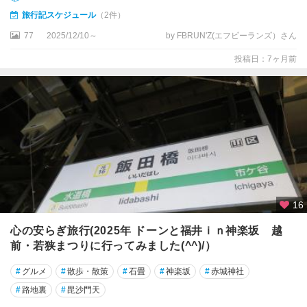
田
旅行記スケジュール
（2件）
77
2025/12/10～
by FBRUN'Z(エフビーランズ）さん
吉
祥
投稿日：7ヶ月前
寺
・
三
鷹
・
府
中
・
多
摩
16
高
心の安らぎ旅行(2025年 ドーンと福井ｉｎ神楽坂 越
尾
前・若狭まつりに行ってみました(^^)/）
・
八
#
グルメ
#
散歩・散策
#
石畳
#
神楽坂
#
赤城神社
王
#
路地裏
#
毘沙門天
子