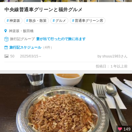
中央線普通車グリーンと福井グルメ
#
神楽坂
#
散歩・散策
#
グルメ
#
普通車グリーン席
神楽坂・飯田橋
旅行記グループ
妻が出て行ったので旅に出ます
旅行記スケジュール
（4件）
50
2025/03/15～
by shuuu1983さん
投稿日：１年以上前
149