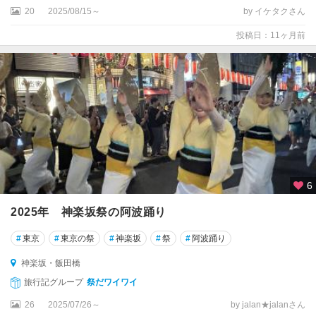
20
2025/08/15～
by イケタクさん
投稿日：11ヶ月前
6
2025年 神楽坂祭の阿波踊り
#
東京
#
東京の祭
#
神楽坂
#
祭
#
阿波踊り
神楽坂・飯田橋
旅行記グループ
祭だワイワイ
26
2025/07/26～
by jalan★jalanさん