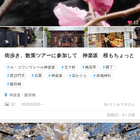
濃
町
・
千
12
駄
ヶ
谷
神
街歩き、散策ツアーに参加して 神楽坂 桜もちょっと
楽
坂
#
ル・コワンヴェール神楽坂
#
五十鈴
#
梅花亭
#
横丁
・
#
毘沙門天
#
石畳
#
神楽坂
#
花かぐら
#
赤城神社
飯
#
飯田橋
田
橋
神楽坂・飯田橋
32
2026/03/26～
by ケン＆マキさん
新
宿
投稿日：4ヶ月前
早
稲
田