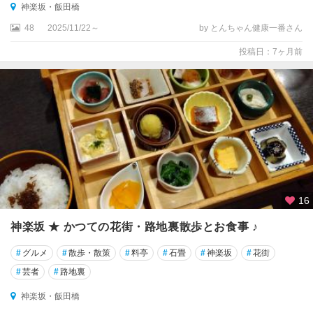
・
神楽坂・飯田橋
町
48
2025/11/22～
by とんちゃん健康一番さん
田
・
投稿日：7ヶ月前
立
川
奥
多
摩
・
青
梅
・
16
あ
き
神楽坂 ★ かつての花街・路地裏散歩とお食事 ♪
る
#
グルメ
#
散歩・散策
#
料亭
#
石畳
#
神楽坂
#
花街
野
#
芸者
#
路地裏
伊
神楽坂・飯田橋
豆