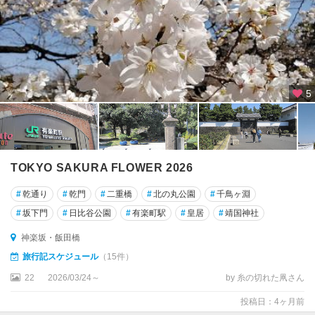
・
高
田
馬
場
5
大
久
保
・
新
TOKYO SAKURA FLOWER 2026
大
久
#
乾通り
#
乾門
#
二重橋
#
北の丸公園
#
千鳥ヶ淵
保
#
坂下門
#
日比谷公園
#
有楽町駅
#
皇居
#
靖国神社
市
神楽坂・飯田橋
ヶ
旅行記スケジュール
（15件）
谷
22
2026/03/24～
by 糸の切れた凧さん
池
投稿日：4ヶ月前
袋