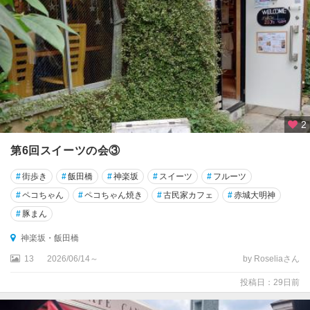
秋
葉
原
・
御
茶
ノ
水
・
2
水
道
第6回スイーツの会③
橋
#
街歩き
#
飯田橋
#
神楽坂
#
スイーツ
#
フルーツ
銀
#
ペコちゃん
#
ペコちゃん焼き
#
古民家カフェ
#
赤城大明神
座
#
豚まん
・
築
神楽坂・飯田橋
地
13
2026/06/14～
by Roseliaさん
・
月
投稿日：29日前
島