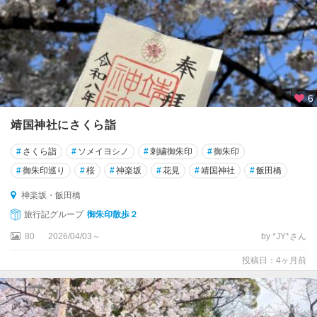
駅
・
大
手
町
・
6
日
本
靖国神社にさくら詣
橋
#
さくら詣
#
ソメイヨシノ
#
刺繍御朱印
#
御朱印
浅
#
御朱印巡り
#
桜
#
神楽坂
#
花見
#
靖国神社
#
飯田橋
草
・
神楽坂・飯田橋
上
旅行記グループ
御朱印散歩２
野
・
80
2026/04/03～
by *JY*さん
東
投稿日：4ヶ月前
京
ス
カ
イ