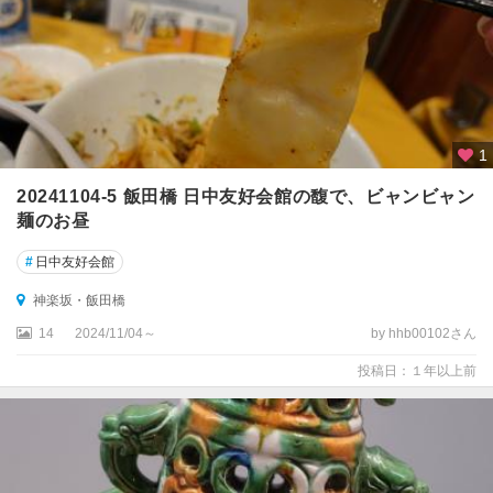
1
20241104-5 飯田橋 日中友好会館の馥で、ビャンビャン
麺のお昼
#
日中友好会館
神楽坂・飯田橋
14
2024/11/04～
by hhb00102さん
投稿日：１年以上前