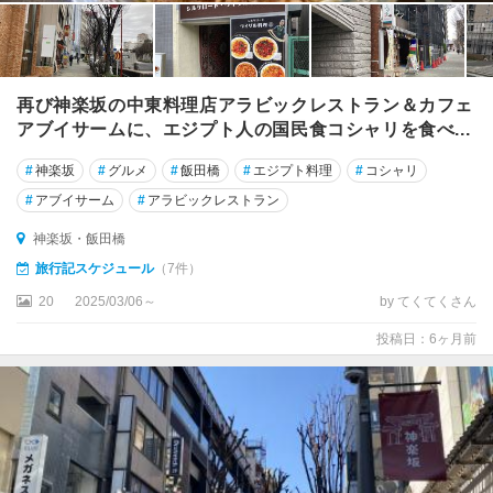
再び神楽坂の中東料理店アラビックレストラン＆カフェ
アブイサームに、エジプト人の国民食コシャリを食べ...
#
神楽坂
#
グルメ
#
飯田橋
#
エジプト料理
#
コシャリ
#
アブイサーム
#
アラビックレストラン
神楽坂・飯田橋
旅行記スケジュール
（7件）
20
2025/03/06～
by てくてくさん
投稿日：6ヶ月前