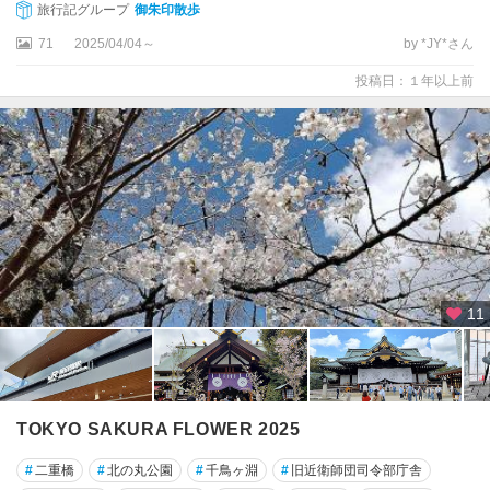
旅行記グループ
御朱印散歩
71
2025/04/04～
by *JY*さん
投稿日：１年以上前
11
TOKYO SAKURA FLOWER 2025
#
二重橋
#
北の丸公園
#
千鳥ヶ淵
#
旧近衛師団司令部庁舎