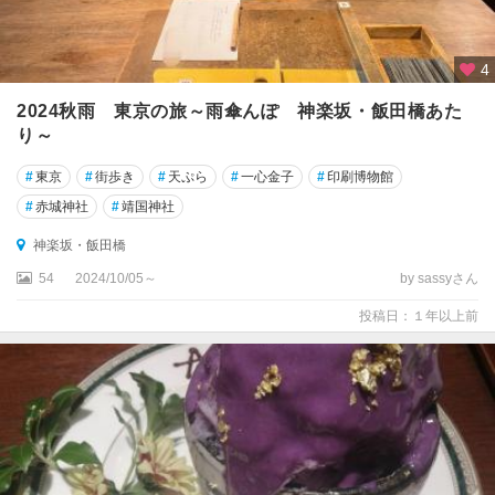
4
2024秋雨 東京の旅～雨傘んぽ 神楽坂・飯田橋あた
り～
#
東京
#
街歩き
#
天ぷら
#
一心金子
#
印刷博物館
#
赤城神社
#
靖国神社
神楽坂・飯田橋
54
2024/10/05～
by sassyさん
投稿日：１年以上前