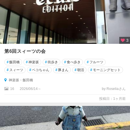
玉
川
お
台
場
・
3
新
橋
第6回スィーツの会
・
#
飯田橋
#
神楽坂
#
街歩き
#
食べ歩き
#
フルーツ
汐
留
#
スィーツ
#
ペコちゃん
#
豚まん
#
朝活
#
モーニングセット
神楽坂・飯田橋
葛
飾
16
2026/06/14～
by Roseliaさん
・
投稿日：1ヶ月前
葛
西
・
足
立