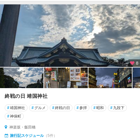
8
終戦の日 靖国神社
#
靖国神社
#
グルメ
#
終戦の日
#
参拝
#
昭和
#
九段下
#
神保町
神楽坂・飯田橋
旅行記スケジュール
（5件）