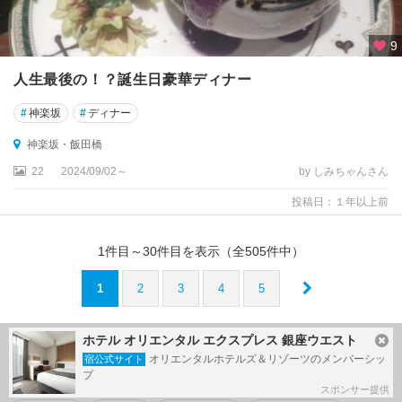
9
人生最後の！？誕生日豪華ディナー
#
神楽坂
#
ディナー
神楽坂・飯田橋
22
2024/09/02～
by しみちゃんさん
投稿日：１年以上前
1
件目～
30
件目を表示（全
505
件中）
1
2
3
4
5
ホテル オリエンタル エクスプレス 銀座ウエスト
神楽坂・飯田橋 で人気のタグ
オリエンタルホテルズ＆リゾーツのメンバーシッ
宿公式サイト
プ
#
街歩き
#
飯田橋
#
神楽坂
#
フルーツ
#
食べ歩き
スポンサー提供