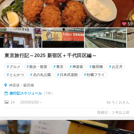
59
東京旅行記～2025 新宿区＋千代田区編～
#
グルメ
#
散歩・散策
#
東京
#
神楽坂
#
飯田橋
#
お正月
#
とんかつ
#
北の丸公園
#
日本武道館
#
牡蠣フライ
神楽坂・飯田橋
旅行記スケジュール
（7件）
14
2025/01/02～
by ろくおさん
投稿日：１年以上前