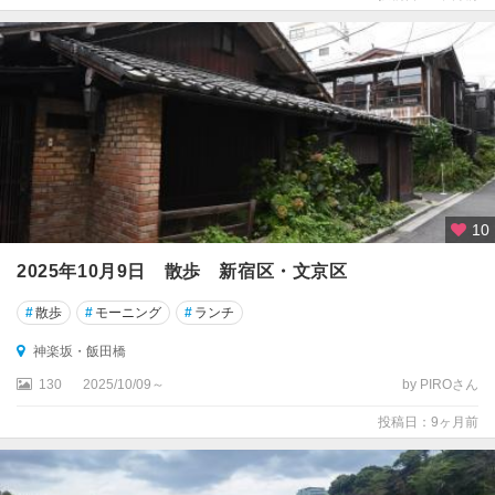
10
2025年10月9日 散歩 新宿区・文京区
#
散歩
#
モーニング
#
ランチ
神楽坂・飯田橋
130
2025/10/09～
by PIROさん
投稿日：9ヶ月前