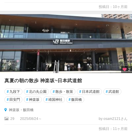
投稿日：10ヶ月前
2
真夏の朝の散歩 神楽坂~日本武道館
#
九段下
#
北の丸公園
#
散歩・散策
#
日本武道館
#
武道館
#
田安門
#
神楽坂
#
靖国神社
#
飯田橋
神楽坂・飯田橋
29
2025/08/24～
by osam2121さん
投稿日：11ヶ月前