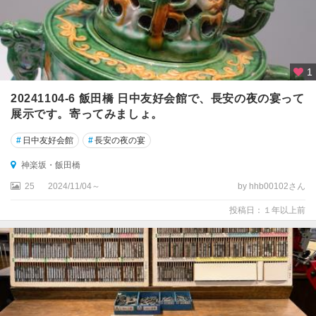
1
20241104-6 飯田橋 日中友好会館で、長安の夜の宴って
展示です。寄ってみましょ。
#
日中友好会館
#
長安の夜の宴
神楽坂・飯田橋
25
2024/11/04～
by hhb00102さん
投稿日：１年以上前