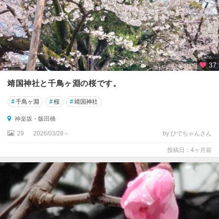
ツ
リ
ー
新
宿
37
・
高
靖国神社と千鳥ヶ淵の桜です。
田
馬
#
千鳥ヶ淵
#
桜
#
靖国神社
場
・
神楽坂・飯田橋
四
29
2026/03/28～
by ひでちゃんさん
ツ
谷
投稿日：4ヶ月前
四
ツ
谷
信