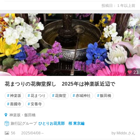
投稿日：１年以上前
23
花まつりの花御堂探し 2025年は神楽坂近辺で
#
神楽坂
#
花まつり
#
花御堂
#
赤城神社
#
飯田橋
#
善國寺
#
安養寺
神楽坂・飯田橋
旅行記グループ
ひとりお花見部 桜 東京編
56
2025/04/08～
by Middx.さん