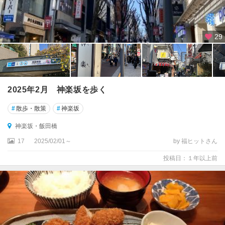
29
2025年2月 神楽坂を歩く
#
散歩・散策
#
神楽坂
神楽坂・飯田橋
17
2025/02/01～
by 福ヒットさん
投稿日：１年以上前