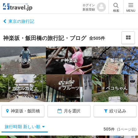
ログイン
新規登録
閉
検索
MENU
じ
る
東京の旅行記
神楽坂・飯田橋の旅行記・ブログ
全505件
東
# 街歩き
# 神楽坂
# 飯田橋
京
へ
戻
る
# カナルカフェ
# フルーツ
# ペコちゃん
東
京
神楽坂・飯田橋
月を選択
絞り込み
す
べ
て
旅行時期 新しい順
505
件
(1ページ目)