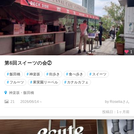
渋
谷
・
原
宿
・
表
参
1
道
第6回スイーツの会②
恵
比
#
飯田橋
#
神楽坂
#
街歩き
#
食べ歩き
#
スイーツ
寿
#
フルーツ
#
果実園リーベル
#
カナルカフェ
・
自
神楽坂・飯田橋
由
21
2026/06/14～
by Roseliaさん
が
丘
投稿日：1ヶ月前
・
二
子