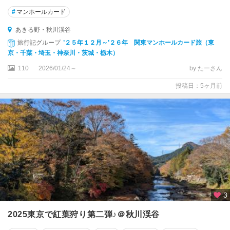
ツ
#
マンホールカード
リ
ー
あきる野・秋川渓谷
旅行記グループ
’２５年１２月～’２６年 関東マンホールカード旅（東
新
京・千葉・埼玉・神奈川・茨城・栃木）
宿
110
2026/01/24～
by たーさん
・
高
投稿日：5ヶ月前
田
馬
場
・
四
ツ
谷
池
袋
3
・
巣
2025東京で紅葉狩り第二弾♪＠秋川渓谷
鴨