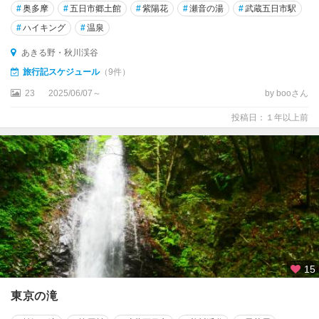
#
奥多摩
#
五日市郷土館
#
紫陽花
#
瀬音の湯
#
武蔵五日市駅
#
ハイキング
#
温泉
あきる野・秋川渓谷
旅行記スケジュール
（9件）
23
2025/06/07～
by booさん
投稿日：１年以上前
15
東京の滝