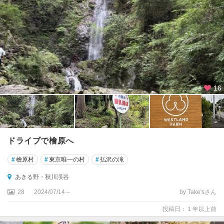
16
ドライブで檜原へ
#
檜原村
#
東京唯一の村
#
払沢の滝
あきる野・秋川渓谷
28
2024/07/14～
by Take'sさん
投稿日：１年以上前