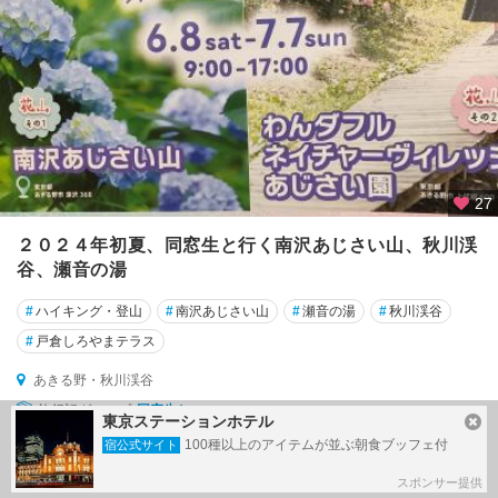
27
２０２４年初夏、同窓生と行く南沢あじさい山、秋川渓
谷、瀬音の湯
#
ハイキング・登山
#
南沢あじさい山
#
瀬音の湯
#
秋川渓谷
#
戸倉しろやまテラス
あきる野・秋川渓谷
旅行記グループ
同窓生と＋
東京ステーションホテル
100種以上のアイテムが並ぶ朝食ブッフェ付
86
2024/06/29～
by jun1さん
宿公式サイト
投稿日：１年以上前
スポンサー提供