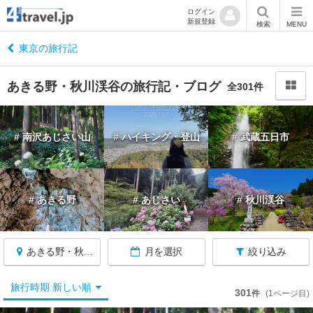
ログイン
新規登録
閉
検索
MENU
じ
る
東京の旅行記
あきる野・秋川渓谷の旅行記・ブログ
全301件
東
# 南沢あじさい山
# ハイキング・登山
# 武蔵五日市
京
へ
戻
る
# あきる野
# あじさい
# 秋川渓谷
東
京
あきる野・秋川渓谷
月を選択
絞り込み
す
べ
て
旅行時期 新しい順
301
件
(1ページ目)