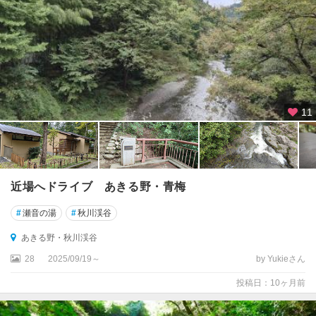
る
野
・
秋
川
渓
谷
11
青
梅
伊
近場へドライブ あきる野・青梅
豆
諸
#
瀬音の湯
#
秋川渓谷
島
あきる野・秋川渓谷
小
28
2025/09/19～
by Yukieさん
笠
原
投稿日：10ヶ月前
諸
島