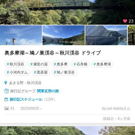
・
立
川
23
奥
多
摩
・
青
奥多摩湖～鳩ノ巣渓谷～秋川渓谷 ドライブ
梅
・
#
秋川渓谷
#
瀬音の湯
#
奥多摩
#
石舟橋
#
奥多摩湖
あ
#
小河内ダム
#
黒茶屋
#
鳩ノ巣渓谷
き
る
あきる野・秋川渓谷
野
旅行記グループ
関東近郊の旅
旅行記スケジュール
（12件）
奥
多
61
2025/09/25～
by uni mamaさん
摩
投稿日：9ヶ月前
あ
き