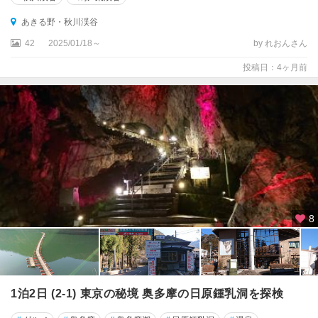
あきる野・秋川渓谷
42
2025/01/18～
by れおんさん
投稿日：4ヶ月前
8
1泊2日 (2-1) 東京の秘境 奥多摩の日原鍾乳洞を探検