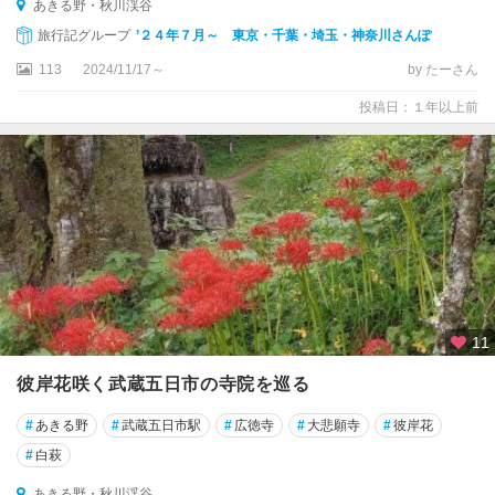
あきる野・秋川渓谷
旅行記グループ
’２４年７月～ 東京・千葉・埼玉・神奈川さんぽ
113
2024/11/17～
by たーさん
投稿日：１年以上前
11
彼岸花咲く武蔵五日市の寺院を巡る
#
あきる野
#
武蔵五日市駅
#
広徳寺
#
大悲願寺
#
彼岸花
#
白萩
あきる野・秋川渓谷