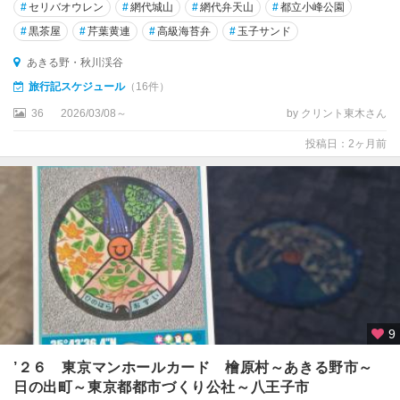
#
セリバオウレン
#
網代城山
#
網代弁天山
#
都立小峰公園
駅
・
#
黒茶屋
#
芹葉黄連
#
高級海苔弁
#
玉子サンド
大
あきる野・秋川渓谷
手
旅行記スケジュール
（16件）
町
・
36
2026/03/08～
by クリント東木さん
日
本
投稿日：2ヶ月前
橋
浅
草
・
上
野
・
東
京
9
ス
’２６ 東京マンホールカード 檜原村～あきる野市～
カ
日の出町～東京都都市づくり公社～八王子市
イ