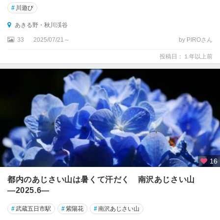
#
川遊び
あきる野・秋川渓谷
33
2025/07/21～
by PIROさん
投稿日：１年以上前
16
都内のあじさい山は暑くて汗だく 南沢あじさい山
―2025.6―
#
武蔵五日市駅
#
紫陽花
#
南沢あじさい山