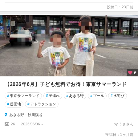
渋
投稿日：23日前
谷
・
原
宿
・
表
参
道
恵
6
比
寿
【2026年6月】子ども無料でお得！東京サマーランド
・
自
#
東京サマーランド
#
子連れ
#
あきる野
#
プール
#
水遊び
由
#
遊園地
#
アトラクション
が
丘
あきる野・秋川渓谷
・
26
2026/06/06～
by うささん
二
子
投稿日：1ヶ月前