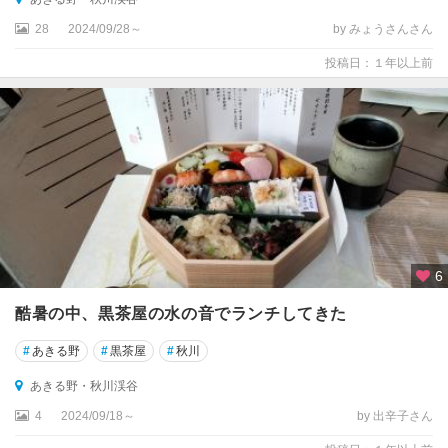
28
2024/09/28～
by みょうさんさん
投稿日：１年以上前
6
酷暑の中、黒茶屋の水の音でランチしてきた
#
あきる野
#
黒茶屋
#
秋川
あきる野・秋川渓谷
4
2024/09/18～
by 出辛子さん