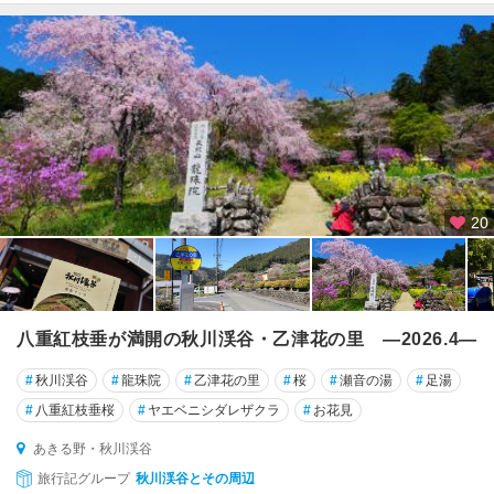
玉
川
お
台
場
・
新
橋
・
20
汐
留
葛
飾
八重紅枝垂が満開の秋川渓谷・乙津花の里 ―2026.4―
・
葛
#
秋川渓谷
#
龍珠院
#
乙津花の里
#
桜
#
瀬音の湯
#
足湯
西
#
八重紅枝垂桜
#
ヤエベニシダレザクラ
#
お花見
・
足
あきる野・秋川渓谷
立
旅行記グループ
秋川渓谷とその周辺