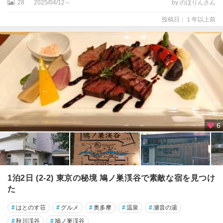
28
2025/04/12～
by のほりんさん
投稿日：１年以上前
6
1泊2日 (2-2) 東京の秘境 鳩ノ巣渓谷で素敵な宿を見つけ
た
#
はとのす荘
#
グルメ
#
奥多摩
#
温泉
#
瀬音の湯
#
秋川渓谷
#
鳩ノ巣渓谷