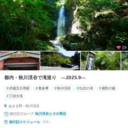
19
都内・秋川渓谷で滝巡り ―2025.9―
#
武蔵五日市駅
#
奥多摩
#
秋川渓谷
#
払沢の滝
#
都民の森
#
三頭大滝
あきる野・秋川渓谷
旅行記グループ
秋川渓谷とその周辺
旅行記スケジュール
（5件）