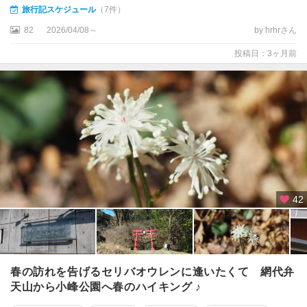
旅行記スケジュール
（7件）
板
橋
82
2026/04/08～
by hrhrさん
・
投稿日：3ヶ月前
練
馬
・
赤
羽
中
野
・
杉
42
並
・
世
田
谷
春の訪れを告げるセリバオウレンに逢いたくて 網代弁
天山から小峰公園へ春のハイキング ♪
東
京