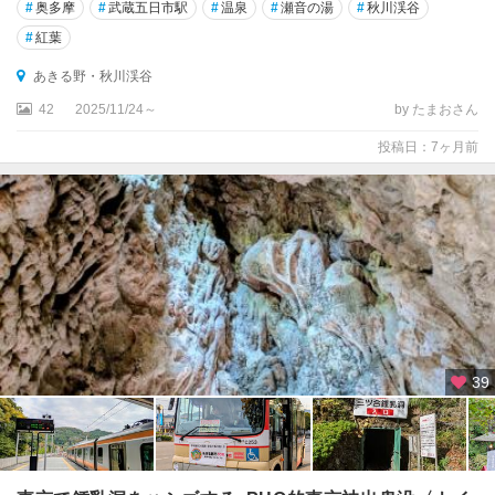
・
#
奥多摩
#
武蔵五日市駅
#
温泉
#
瀬音の湯
#
秋川渓谷
目
#
紅葉
白
あきる野・秋川渓谷
東
42
2025/11/24～
by たまおさん
京
タ
投稿日：7ヶ月前
ワ
ー
・
品
川
・
目
黒
六
39
本
木
・
赤
坂