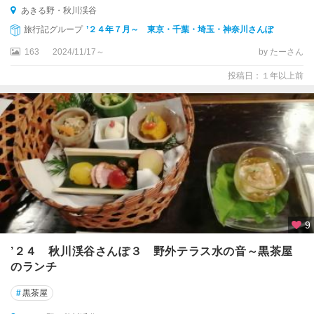
あきる野・秋川渓谷
旅行記グループ
’２４年７月～ 東京・千葉・埼玉・神奈川さんぽ
163
2024/11/17～
by たーさん
投稿日：１年以上前
9
’２４ 秋川渓谷さんぽ３ 野外テラス水の音～黒茶屋
のランチ
#
黒茶屋