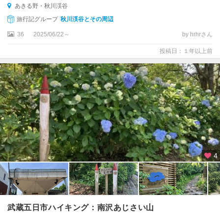
あきる野・秋川渓谷
旅行記グループ
秋川渓谷とその周辺
36
2025/06/22～
by hrhrさん
投稿日：１年以上前
4
武蔵五日市ハイキング：南沢あじさい山