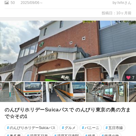
50
2025/09/06～
by hrhrさん
投稿日：10ヶ月前
7
のんびりホリデーSuicaパスで のんびり東京の奥の方ま
で☆その1
#
のんびりホリデーSuicaパス
#
グルメ
#
パニーニ
#
五日市線
#
奥多摩
#
武蔵五日市
#
武蔵五日市駅
#
鉄道
#
鉄道の旅