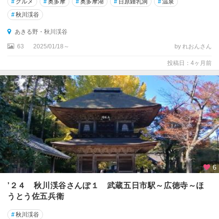
#
グルメ
#
奥多摩
#
奥多摩湖
#
日原鍾乳洞
#
温泉
#
秋川渓谷
あきる野・秋川渓谷
63
2025/01/18～
by れおんさん
投稿日：4ヶ月前
6
’２４ 秋川渓谷さんぽ１ 武蔵五日市駅～広徳寺～ほ
うとう佐五兵衛
#
秋川渓谷