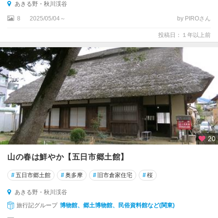
あきる野・秋川渓谷
8
2025/05/04～
by PIROさん
投稿日：１年以上前
20
山の春は鮮やか【五日市郷土館】
#
五日市郷土館
#
奥多摩
#
旧市倉家住宅
#
桜
あきる野・秋川渓谷
旅行記グループ
博物館、郷土博物館、民俗資料館など(関東)