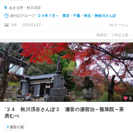
あきる野・秋川渓谷
旅行記グループ
’２４年７月～ 東京・千葉・埼玉・神奈川さんぽ
148
2024/11/17～
by たーさん
投稿日：１年以上前
9
’２４ 秋川渓谷さんぽ２ 瀬音の湯宿泊～龍珠院～茶
房むべ
#
瀬音の湯