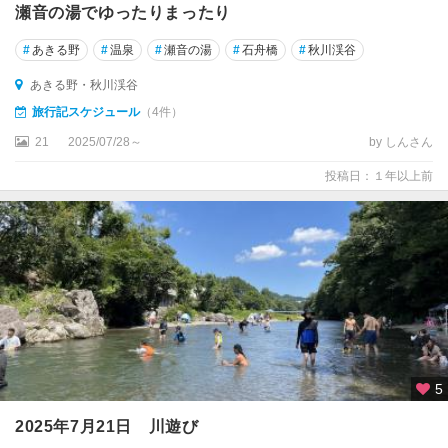
瀬音の湯でゆったりまったり
#
あきる野
#
温泉
#
瀬音の湯
#
石舟橋
#
秋川渓谷
あきる野・秋川渓谷
旅行記スケジュール
（4件）
21
2025/07/28～
by しんさん
投稿日：１年以上前
5
2025年7月21日 川遊び