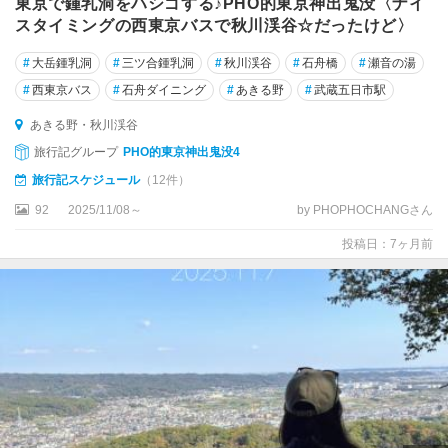
東京で鍾乳洞をハシゴする♪PHO的東京神出鬼没〈ナイ
スタイミングの西東京バスで秋川渓谷☆だったけど〉
錦
糸
#
大岳鍾乳洞
#
三ツ合鍾乳洞
#
秋川渓谷
#
石舟橋
#
瀬音の湯
町
#
西東京バス
#
石舟ダイニング
#
あきる野
#
武蔵五日市駅
・
両
あきる野・秋川渓谷
国
旅行記グループ
PHO的東京神出鬼没4
・
旅行記スケジュール
（12件）
亀
戸
92
2025/11/08～
by PHOPHOCHANGさん
投稿日：7ヶ月前
羽
田
・
大
森
・
蒲
田
吉