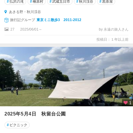
#
払沢の滝
#
檜原村
#
武蔵五日市
#
秋川渓谷
#
黒茶屋
あきる野・秋川渓谷
旅行記グループ
東京ミニ散歩3 2011-2012
27
2025/06/01～
by 永遠の旅人さん
投稿日：１年以上前
1
2025年5月4日 秋留台公園
#
ピクニック