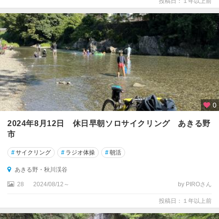
投稿日：１年以上前
0
2024年8月12日 休日早朝ソロサイクリング あきる野
市
#
サイクリング
#
ラジオ体操
#
朝活
あきる野・秋川渓谷
28
2024/08/12～
by PIROさん
投稿日：１年以上前