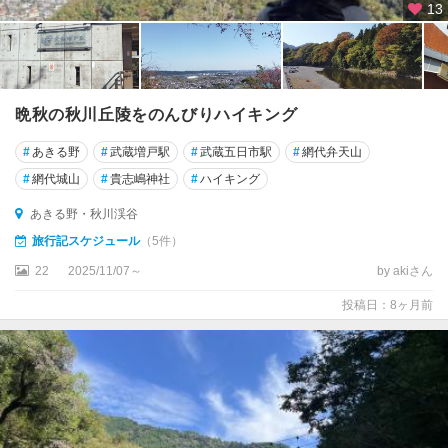
祥
13
寺
・
三
鷹
・
晩秋の秋川丘陵をのんびりハイキング
府
#
あきる野
#
武蔵増戸駅
#
武蔵五日市駅
#
網代弁天山
中
・
#
網代城山
#
貴志嶋神社
#
ハイキング
多
あきる野・秋川渓谷
摩
旅行記スケジュール
（5件）
高
22
2025/11/07～
by akiさん
尾
・
投稿日：8ヶ月前
八
王
子
・
町
田