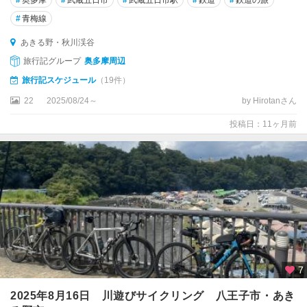
#
青梅線
あきる野・秋川渓谷
旅行記グループ
奥多摩周辺
旅行記スケジュール
（19件）
22
2025/08/24～
by Hirotanさん
投稿日：11ヶ月前
7
2025年8月16日 川遊びサイクリング 八王子市・あき