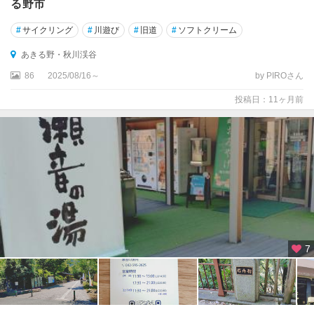
る野市
#
サイクリング
#
川遊び
#
旧道
#
ソフトクリーム
あきる野・秋川渓谷
86
2025/08/16～
by PIROさん
投稿日：11ヶ月前
7