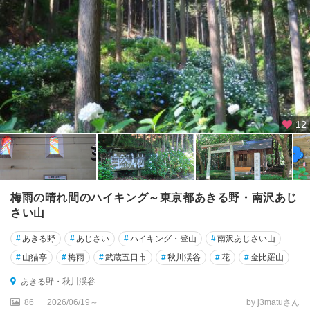
秋
葉
原
・
御
茶
ノ
水
・
12
水
道
橋
銀
梅雨の晴れ間のハイキング～東京都あきる野・南沢あじ
座
さい山
・
築
#
あきる野
#
あじさい
#
ハイキング・登山
#
南沢あじさい山
地
#
山猫亭
#
梅雨
#
武蔵五日市
#
秋川渓谷
#
花
#
金比羅山
・
月
あきる野・秋川渓谷
島
86
2026/06/19～
by j3matuさん