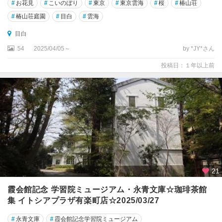
#
お花見
#
こいのぼり
#
東京
#
東京雲海
#
桜
#
椿山荘
#
椿山荘庭園
#
目白
#
雲海
目白
54
2025/04/05～
by *JY*さん
投稿日：１年以上前
21
霞会館記念 学習院ミュージアム・永青文庫☆珈琲茶館
集 イトシアプラザ有楽町店☆2025/03/27
#
永青文庫
#
霞会館記念学習院ミュージアム