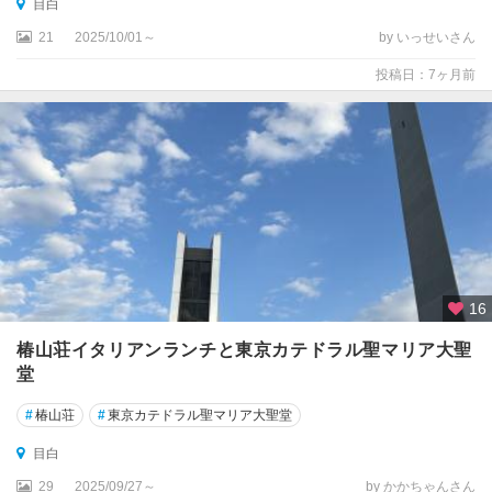
目白
21
2025/10/01～
by いっせいさん
投稿日：7ヶ月前
16
椿山荘イタリアンランチと東京カテドラル聖マリア大聖
堂
#
椿山荘
#
東京カテドラル聖マリア大聖堂
目白
29
2025/09/27～
by かかちゃんさん