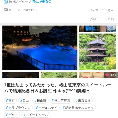
旅行記グループ
飛んで東京♡
87
2025/09/15～
by カフェこさん
投稿日：9ヶ月前
141
1度は泊まってみたかった、椿山荘東京のスイートルー
ムで結婚記念日＆お誕生日stay(*^^*)前編っ
#
東京
#
目白
#
椿山荘
#
椿山荘庭園
#
東京雲海
#
クラブラウンジ
#
ホテルステイ
#
記念日ホテルステイ
#
グルメ
#
スイートルーム