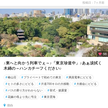
投稿日：7ヶ月前
98
♪東へと向かう列車でぇ～♪「東京珍道中」♪あぁ涙拭く
木綿の～ハンカチーフください♪
#
椿山荘
#
プライベートで初めての東京
#
満員電車にビビる
#
ヒトの多さにビビる
#
片道700キロの大移動
#
大都会にビビる
#
バスの乗り方がわからない
#
挙式・披露宴
#
花嫁の母より先に号泣
#
東京雲海
目白