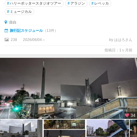
#
ハリーポッタースタジオツアー
#
アラジン
#
レベッカ
板
#
ミュージカル
橋
・
目白
練
旅行記スケジュール
（13件）
馬
・
238
2026/06/04～
by ははろさん
赤
投稿日：1ヶ月前
羽
中
野
・
杉
並
・
世
田
34
谷
東
京