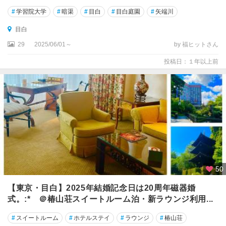
#
学習院大学
#
暗渠
#
目白
#
目白庭園
#
矢端川
目白
29
2025/06/01～
by 福ヒットさん
投稿日：１年以上前
50
【東京・目白】2025年結婚記念日は20周年磁器婚
式。:* ＠椿山荘スイートルーム泊・新ラウンジ利用...
#
スイートルーム
#
ホテルステイ
#
ラウンジ
#
椿山荘