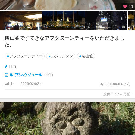
ワ
11
ー
・
品
川
・
椿山荘ですてきなアフタヌーンティーをいただきまし
目
た。
黒
#
アフタヌーンティー
#
ルジャルダン
#
椿山荘
六
目白
本
木
旅行記スケジュール
（4件）
・
14
2026/02/02～
by nomonomoさん
赤
坂
投稿日：5ヶ月前
錦
糸
町
・
両