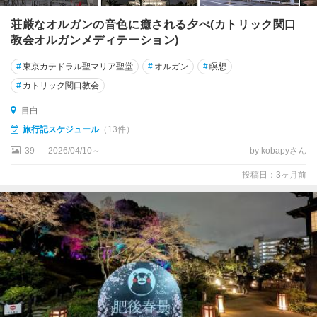
駅
荘厳なオルガンの音色に癒される夕べ(カトリック関口
・
教会オルガンメディテーション)
大
手
#
東京カテドラル聖マリア聖堂
#
オルガン
#
瞑想
町
・
#
カトリック関口教会
日
目白
本
橋
旅行記スケジュール
（13件）
39
2026/04/10～
by kobapyさん
浅
草
投稿日：3ヶ月前
・
上
野
・
東
京
ス
カ
イ