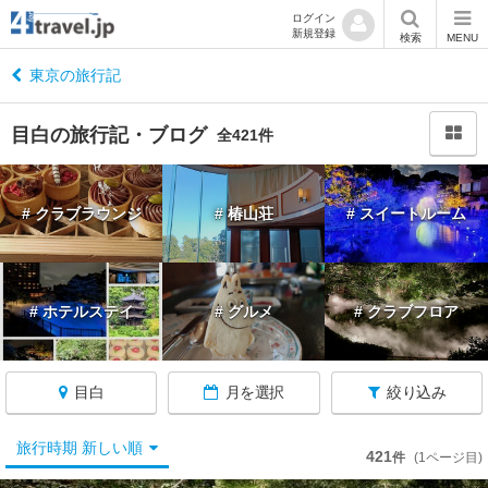
ログイン
新規登録
閉
検索
MENU
じ
る
東京の旅行記
目白の旅行記・ブログ
全421件
東
# クラブラウンジ
# 椿山荘
# スイートルーム
京
へ
戻
る
# ホテルステイ
# グルメ
# クラブフロア
東
京
目白
月を選択
絞り込み
す
べ
て
旅行時期 新しい順
421
件
(1ページ目)