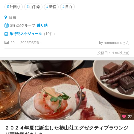
#
外回り
#
山手線
#
新宿
#
目白
目白
旅行記グループ
乗り鉄
旅行記スケジュール
（10件）
29
2025/03/26～
by nomonomoさん
投稿日：１年以上前
22
２０２４年夏に誕生した椿山荘エグゼクティブラウンジ