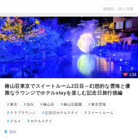
投稿日：10ヶ月前
134
椿山荘東京でスイートルーム2日目～幻想的な雲海と優
雅なラウンジでホテルstayを楽しむ記念日旅行後編
#
東京
#
目白
#
椿山荘
#
椿山荘庭園
#
東京雲海
#
クラブラウンジ
#
記念日ホテルステイ
#
スイートルーム
#
グルメ
#
ホテルステイ
目白