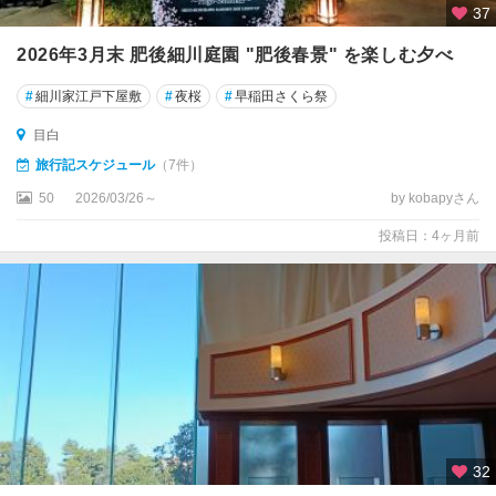
ツ
37
リ
2026年3月末 肥後細川庭園 "肥後春景" を楽しむ夕べ
ー
#
細川家江戸下屋敷
#
夜桜
#
早稲田さくら祭
新
宿
目白
・
旅行記スケジュール
（7件）
高
田
50
2026/03/26～
by kobapyさん
馬
投稿日：4ヶ月前
場
・
四
ツ
谷
池
袋
・
巣
32
鴨