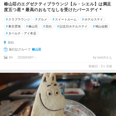
・
椿山荘のエグゼクティブラウンジ【ル・シエル】は満足
目
度五つ星＊最高のおもてなしを受けたバースデイ＊
白
#
クラブラウンジ
#
グルメ
#
スイートルーム
#
ホテルステイ
池
#
東京雲海
#
椿山荘
#
目白
#
記念日ホテルステイ
#
鳩山会館
袋
#
タベルナ・アイ本店
大
目白
塚
・
旅行記グループ
椿山荘
巣
84
2026/03/07～
by norichさん
鴨
・
投稿日：5ヶ月前
駒
込
目
白
東
京
タ