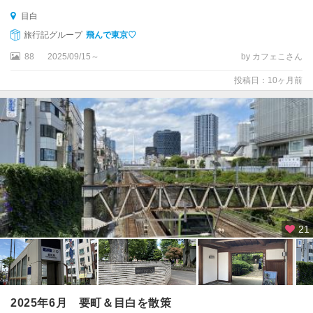
目白
旅行記グループ
飛んで東京♡
88
2025/09/15～
by カフェこさん
投稿日：10ヶ月前
21
2025年6月 要町＆目白を散策