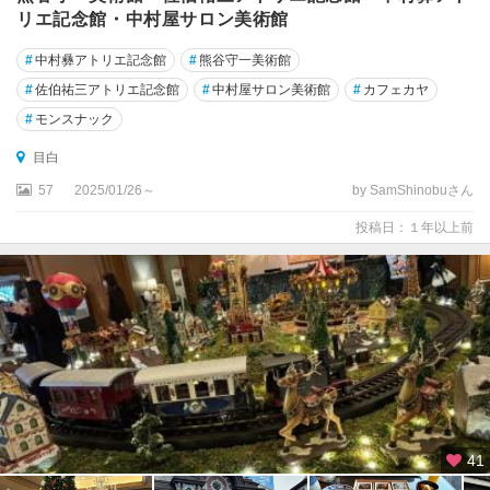
リエ記念館・中村屋サロン美術館
#
中村彝アトリエ記念館
#
熊谷守一美術館
#
佐伯祐三アトリエ記念館
#
中村屋サロン美術館
#
カフェカヤ
#
モンスナック
目白
57
2025/01/26～
by SamShinobuさん
投稿日：１年以上前
41