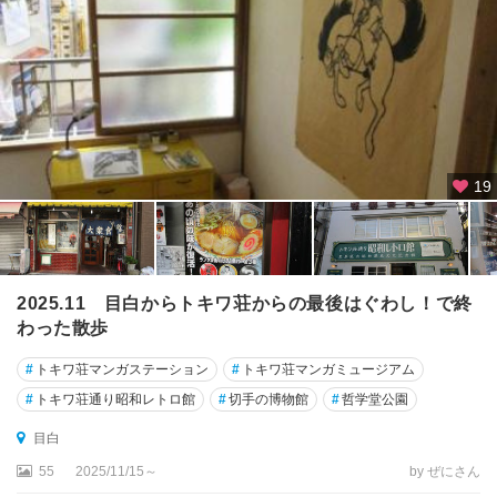
19
2025.11 目白からトキワ荘からの最後はぐわし！で終
わった散歩
#
トキワ荘マンガステーション
#
トキワ荘マンガミュージアム
#
トキワ荘通り昭和レトロ館
#
切手の博物館
#
哲学堂公園
目白
55
2025/11/15～
by ぜにさん