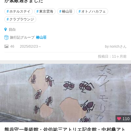
が素敵過ぎました
#
ホテルステイ
#
東京雲海
#
椿山荘
#
オトノハカフェ
#
クラブラウンジ
目白
旅行記グループ
椿山荘
46
2025/02/23～
by norichさん
投稿日：11ヶ月前
110
熊谷守一美術館・佐伯祐三アトリエ記念館・中村彝アト