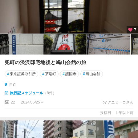
7
兜町の渋沢邸宅地後と鳩山会館の旅
#
東京証券取引所
#
茅場町
#
護国寺
#
鳩山会館
目白
旅行記スケジュール
（8件）
22
2024/06/25～
by クニミーコさん
投稿日：１年以上前