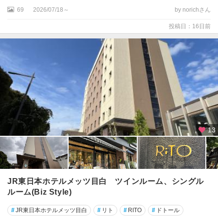
玉
69
2026/07/18～
by norichさん
川
投稿日：16日前
お
台
場
・
新
橋
・
汐
留
13
葛
飾
・
葛
西
JR東日本ホテルメッツ目白 ツインルーム、シングル
・
ルーム(Biz Style)
足
立
#
JR東日本ホテルメッツ目白
#
リト
#
RITO
#
ドトール