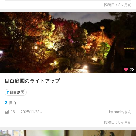
投稿日：8ヶ月前
28
目白庭園のライトアップ
#
目白庭園
目白
16
2025/11/23～
by boobyさん
投稿日：8ヶ月前