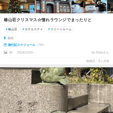
椿山荘クリスマス☆憧れラウンジでまったりと
#
椿山荘
#
ホテルステイ
#
スイートルーム
目白
旅行記スケジュール
（7件）
38
2024/12/24～
by Tomoさん
投稿日：8ヶ月前