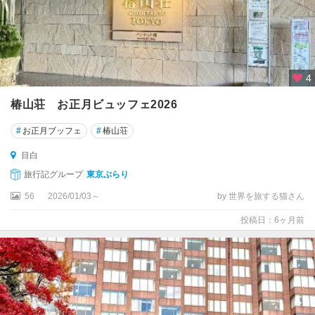
府
中
・
多
摩
4
高
椿山荘 お正月ビュッフェ2026
尾
・
#
お正月ブッフェ
#
椿山荘
八
王
目白
子
旅行記グループ
東京ぶらり
・
町
56
2026/01/03～
by 世界を旅する猫さん
田
投稿日：6ヶ月前
・
立
川
奥
多
摩