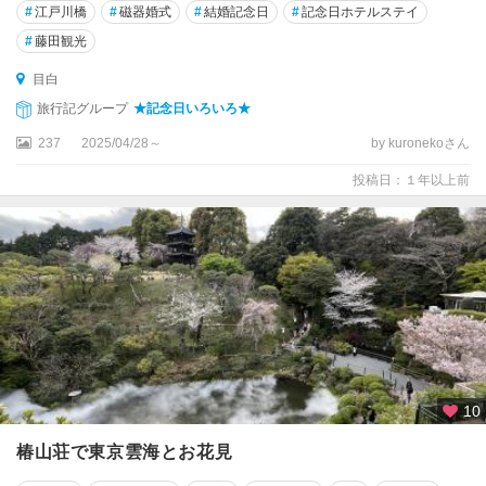
#
江戸川橋
#
磁器婚式
#
結婚記念日
#
記念日ホテルステイ
#
藤田観光
目白
旅行記グループ
★記念日いろいろ★
237
2025/04/28～
by kuronekoさん
投稿日：１年以上前
10
椿山荘で東京雲海とお花見