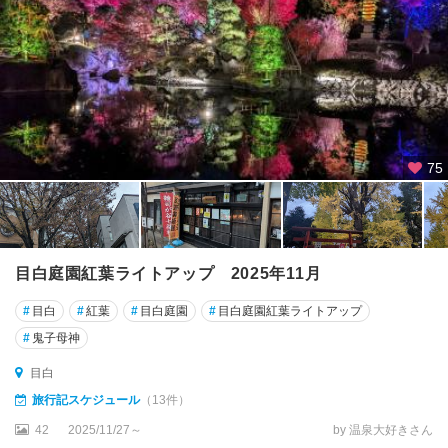
75
目白庭園紅葉ライトアップ 2025年11月
#
目白
#
紅葉
#
目白庭園
#
目白庭園紅葉ライトアップ
#
鬼子母神
目白
旅行記スケジュール
（13件）
42
2025/11/27～
by 温泉大好きさん