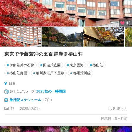
・
青
梅
・
43
あ
き
る
野
東京で伊藤若冲の五百羅漢＠椿山荘
伊
#
伊藤若冲の石像
#
回遊式庭園
#
東京雲海
#
椿山荘
豆
諸
#
椿山荘庭園
#
細川家江戸下屋敷
#
都電荒川線
島
目白
小
旅行記グループ
2025秋の一時帰国
笠
旅行記スケジュール
（7件）
原
47
2025/12/01～
by ElliEさん
諸
島
投稿日：5ヶ月前