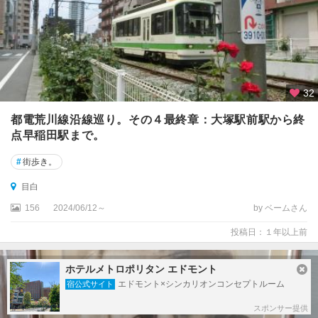
32
都電荒川線沿線巡り。その４最終章：大塚駅前駅から終
点早稲田駅まで。
#
街歩き。
目白
156
2024/06/12～
by ベームさん
投稿日：１年以上前
ホテルメトロポリタン エドモント
エドモント×シンカリオンコンセプトルーム
宿公式サイト
スポンサー提供