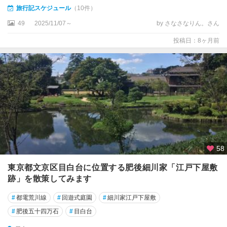
旅行記スケジュール
（10件）
49
2025/11/07～
by さなさなりん。さん
投稿日：8ヶ月前
58
東京都文京区目白台に位置する肥後細川家「江戸下屋敷
跡」を散策してみます
#
都電荒川線
#
回遊式庭園
#
細川家江戸下屋敷
#
肥後五十四万石
#
目白台