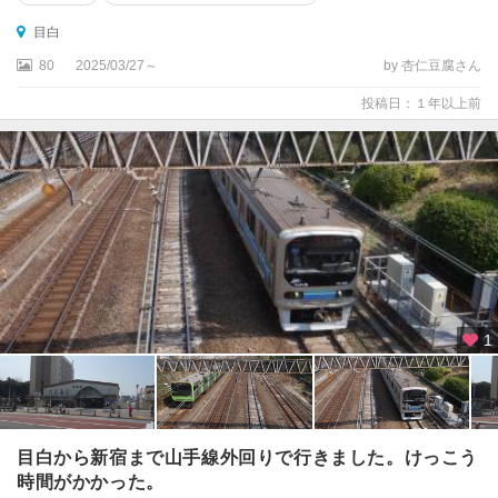
目白
80
2025/03/27～
by 杏仁豆腐さん
投稿日：１年以上前
1
目白から新宿まで山手線外回りで行きました。けっこう
時間がかかった。