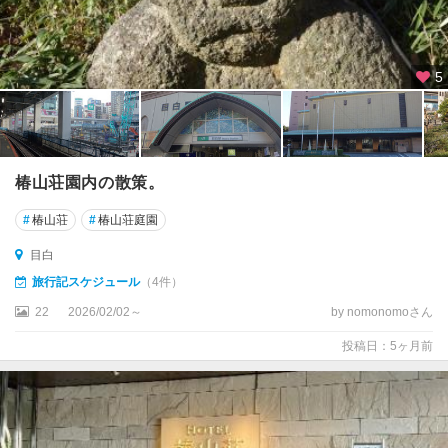
国
・
亀
戸
5
羽
田
・
大
椿山荘園内の散策。
森
・
#
椿山荘
#
椿山荘庭園
蒲
目白
田
旅行記スケジュール
（4件）
吉
22
2026/02/02～
by nomonomoさん
祥
寺
投稿日：5ヶ月前
・
三
鷹
・