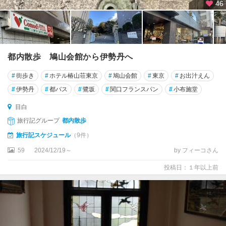
46
都内散歩 鳩山会館から伊勢丹へ
#
街歩き
#
ホテル椿山荘東京
#
鳩山会館
#
東京
#
お出汁えん
#
伊勢丹
#
都バス
#
鷺坂
#
関口フランスパン
#
小布施堂
目白
旅行記グループ
都内散歩
旅行記スケジュール
（9件）
59
2024/12/19～
by フィーコさん
投稿日：１年以上前