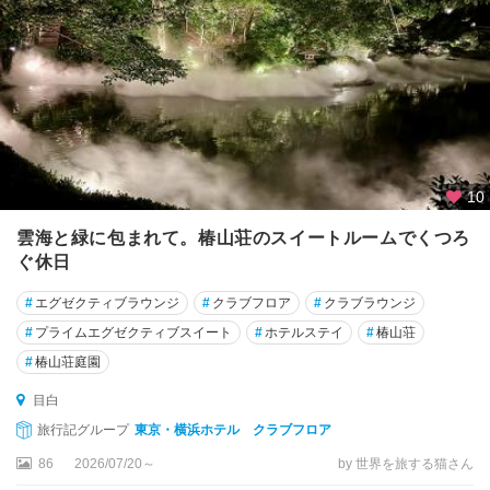
秋
葉
原
・
御
茶
ノ
水
・
10
水
道
雲海と緑に包まれて。椿山荘のスイートルームでくつろ
橋
ぐ休日
銀
#
エグゼクティブラウンジ
#
クラブフロア
#
クラブラウンジ
座
#
プライムエグゼクティブスイート
#
ホテルステイ
#
椿山荘
・
#
椿山荘庭園
築
地
目白
・
旅行記グループ
東京・横浜ホテル クラブフロア
月
島
86
2026/07/20～
by 世界を旅する猫さん