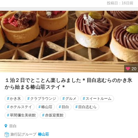
投稿日：16日前
渋
谷
・
原
宿
・
表
参
道
20
恵
比
１泊２日でとことん楽しみました＊目白志むらのかき氷
寿
から始まる椿山荘ステイ＊
・
自
#
かき氷
#
クラブラウンジ
#
グルメ
#
スイートルーム
由
#
ホテルステイ
#
椿山荘
#
目白
#
目白志むら
が
丘
#
草間彌生美術館
#
赤坂迎賓館
・
目白
二
子
旅行記グループ
椿山荘